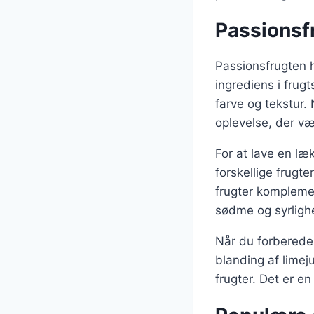
Passionsf
Passionsfrugten h
ingrediens i frug
farve og tekstur. 
oplevelse, der v
For at lave en l
forskellige frugt
frugter kompleme
sødme og syrligh
Når du forbereder
blanding af lime
frugter. Det er e