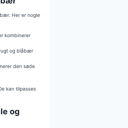
 bær
 bær. Her er nogle
er kombinerer
frugt og blåbær
inerer den søde
De kan tilpasses
le og