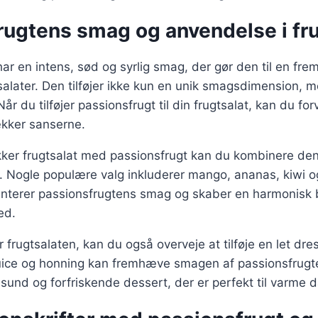
rugtens smag og anvendelse i fru
ar en intens, sød og syrlig smag, der gør den til en fr
tsalater. Den tilføjer ikke kun en unik smagsdimension,
Når du tilføjer passionsfrugt til din frugtsalat, kan du fo
ækker sanserne.
ækker frugtsalat med passionsfrugt kan du kombinere d
er. Nogle populære valg inkluderer mango, ananas, kiwi 
nterer passionsfrugtens smag og skaber en harmonisk 
ed.
 frugtsalaten, kan du også overveje at tilføje en let dre
juice og honning kan fremhæve smagen af passionsfrugt
n sund og forfriskende dessert, der er perfekt til varme 