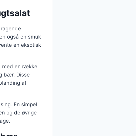
gtsalat
emragende
 men også en smuk
rvente en eksotisk
en med en række
og bær. Disse
blanding af
ssing. En simpel
en og de øvrige
dage.