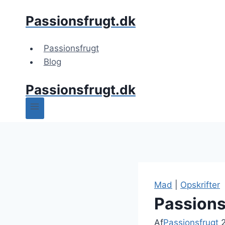
Fortsæt
Passionsfrugt.dk
til
indhold
Passionsfrugt
Blog
Passionsfrugt.dk
Mad
|
Opskrifter
Passionsf
Af
Passionsfrugt