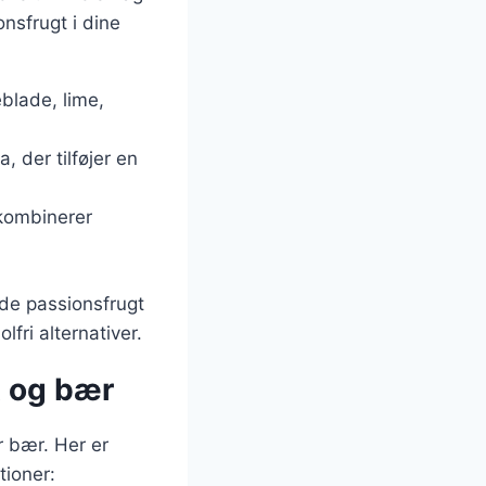
onsfrugt i dine
eblade, lime,
, der tilføjer en
kombinerer
yde passionsfrugt
fri alternativer.
t og bær
r bær. Her er
tioner: