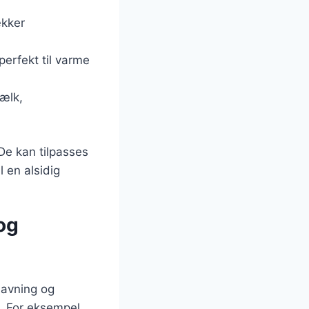
ækker
perfekt til varme
ælk,
De kan tilpasses
 en alsidig
og
lavning og
r. For eksempel