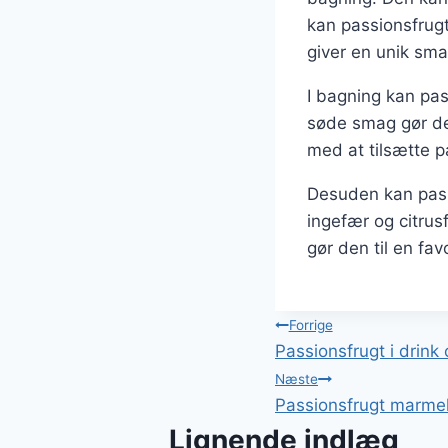
kan passionsfrugt
giver en unik sm
I bagning kan pas
søde smag gør den
med at tilsætte p
Desuden kan pass
ingefær og citrus
gør den til en fa
Indlægsnavi
Forrige
Passionsfrugt i drink 
Næste
Passionsfrugt marme
Lignende indlæg