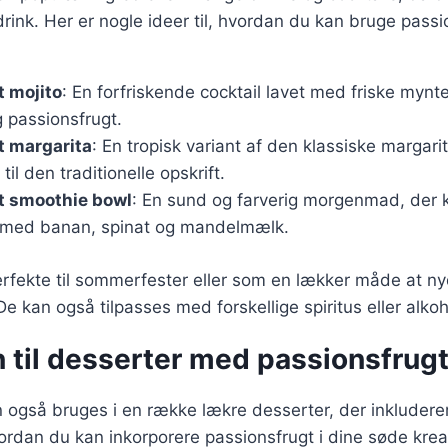
drink. Her er nogle ideer til, hvordan du kan bruge passi
 mojito
: En forfriskende cocktail lavet med friske mynt
 passionsfrugt.
t margarita
: En tropisk variant af den klassiske margarita
il den traditionelle opskrift.
t smoothie bowl
: En sund og farverig morgenmad, der 
 med banan, spinat og mandelmælk.
erfekte til sommerfester eller som en lækker måde at n
 kan også tilpasses med forskellige spiritus eller alkohol
n til desserter med passionsfrug
 også bruges i en række lækre desserter, der inkludere
hvordan du kan inkorporere passionsfrugt i dine søde krea