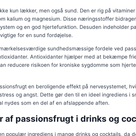
ikke kun lækker, men også sund. Den er rig på vitamine
om kalium og magnesium. Disse næringsstoffer bidrager 
ystem og en god hjertefunktion. Desuden indeholder pa
vigtige for en sund fordøjelse.
emærkelsesværdige sundhedsmæssige fordele ved passi
ntioxidanter. Antioxidanter hjælper med at bekæmpe frie 
 kan reducere risikoen for kroniske sygdomme som hje
sionsfrugt en beroligende effekt på nervesystemet, hvi
tress og angst. Dette gør den til en ideel ingrediens i 
al nydes som en del af en afslappende aften.
r af passionsfrugt i drinks og coc
en populær ingrediens i mange drinks og cocktails, da 