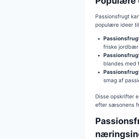
Populære 
Passionsfrugt kan
populære ideer ti
Passionsfrug
friske jordbæ
Passionsfrug
blandes med fl
Passionsfrug
smag af passi
Disse opskrifter 
efter sæsonens fr
Passionsf
næringsin