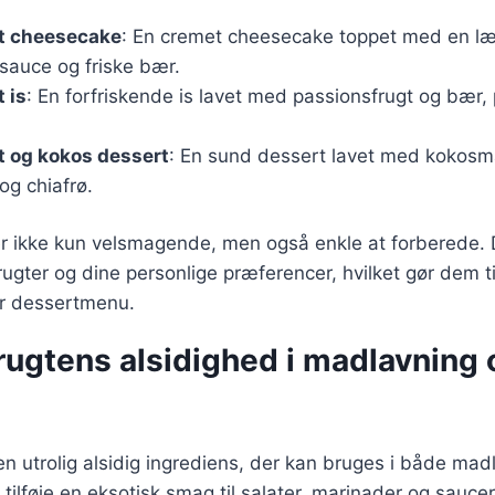
t cheesecake
: En cremet cheesecake toppet med en l
sauce og friske bær.
 is
: En forfriskende is lavet med passionsfrugt og bær, 
t og kokos dessert
: En sund dessert lavet med kokosm
og chiafrø.
er ikke kun velsmagende, men også enkle at forberede. 
ugter og dine personlige præferencer, hvilket gør dem til
ver dessertmenu.
rugtens alsidighed i madlavning 
en utrolig alsidig ingrediens, der kan bruges i både mad
tilføje en eksotisk smag til salater, marinader og sauce