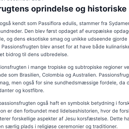
rugtens oprindelse og historiske
 også kendt som Passiflora edulis, stammer fra Sydamer
rhundreder. Den blev først opdaget af europæiske opdag
de, og dens eksotiske smag og unikke udseende gjorde 
 Passionsfrugten blev anset for at have både kulinaris
et bidrog til dens udbredelse.
ionsfrugten i mange tropiske og subtropiske regioner v
nde som Brasilien, Colombia og Australien. Passionsfrug
smag, men også for sine sundhedsmæssige fordele, da d
danter og kostfibre.
 passionsfrugten også haft en symbolsk betydning i forskel
tion er den forbundet med lidelseshistorien, hvor de fors
erer forskellige aspekter af Jesu korsfæstelse. Dette ha
n særlig plads i religiøse ceremonier og traditioner.