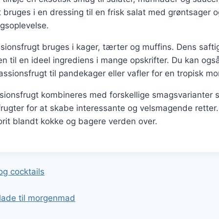
 bruges i en dressing til en frisk salat med grøntsager o
agsoplevelse.
sionsfrugt bruges i kager, tærter og muffins. Dens saft
 til en ideel ingrediens i mange opskrifter. Du kan og
assionsfrugt til pandekager eller vafler for en tropisk 
ionsfrugt kombineres med forskellige smagsvarianter 
frugter for at skabe interessante og velsmagende retter
vorit blandt kokke og bagere verden over.
gation
og cocktails
lade til morgenmad