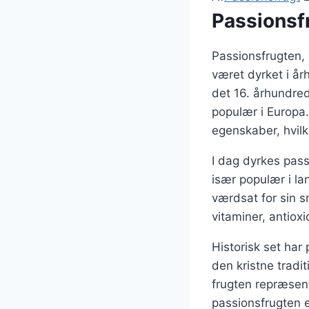
Passionsf
Passionsfrugten,
været dyrket i å
det 16. århundre
populær i Europa.
egenskaber, hvilk
I dag dyrkes pass
især populær i la
værdsat for sin 
vitaminer, antioxi
Historisk set har
den kristne tradi
frugten repræsent
passionsfrugten e