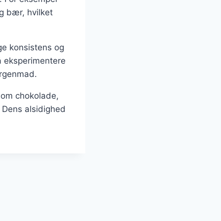
g bær, hvilket
ige konsistens og
så eksperimentere
morgenmad.
som chokolade,
. Dens alsidighed