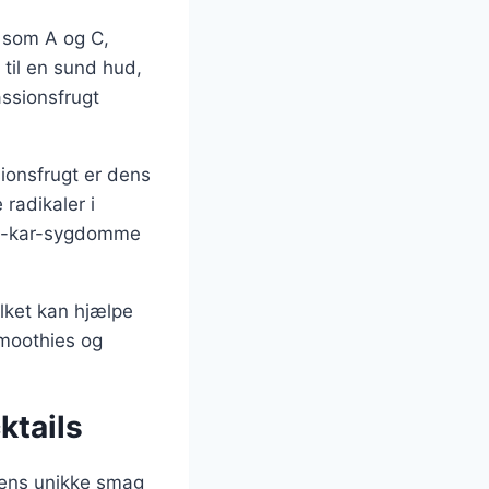
r som A og C,
til en sund hud,
ssionsfrugt
onsfrugt er dens
radikaler i
rte-kar-sygdomme
lket kan hjælpe
smoothies og
ktails
dens unikke smag