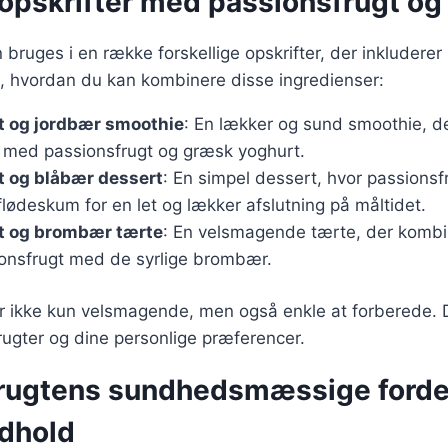
opskrifter med passionsfrugt og
 bruges i en række forskellige opskrifter, der inkluderer
l, hvordan du kan kombinere disse ingredienser:
t og jordbær smoothie
: En lækker og sund smoothie, d
r med passionsfrugt og græsk yoghurt.
t og blåbær dessert
: En simpel dessert, hvor passions
ødeskum for en let og lækker afslutning på måltidet.
t og brombær tærte
: En velsmagende tærte, der komb
onsfrugt med de syrlige brombær.
er ikke kun velsmagende, men også enkle at forberede. 
ugter og dine personlige præferencer.
rugtens sundhedsmæssige forde
dhold