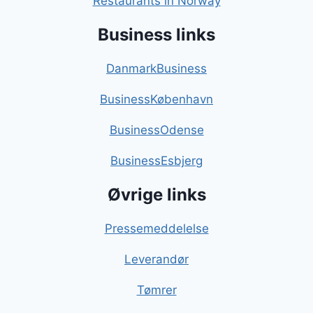
Restaurants in Norway
Business links
DanmarkBusiness
BusinessKøbenhavn
BusinessOdense
BusinessEsbjerg
Øvrige links
Pressemeddelelse
Leverandør
Tømrer