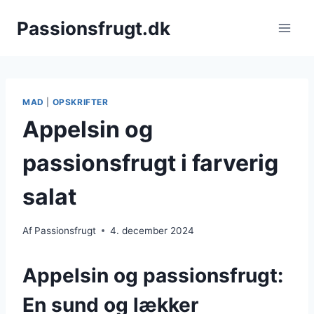
Fortsæt
Passionsfrugt.dk
til
indhold
MAD
|
OPSKRIFTER
Appelsin og
passionsfrugt i farverig
salat
Af
Passionsfrugt
4. december 2024
Appelsin og passionsfrugt:
En sund og lækker