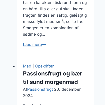
har en karakteristisk rund form og
en hård, lilla eller gul skal. Inden i
frugten findes en saftig, geléagtig
masse fyldt med små, sorte frø.
Smagen er en kombination af
sødme og…
Brug
Læs mere
passionsfrugt
til
kagefyld
Mad
|
Opskrifter
Passionsfrugt og bær
til sund morgenmad
Af
Passionsfrugt
20. december
2024