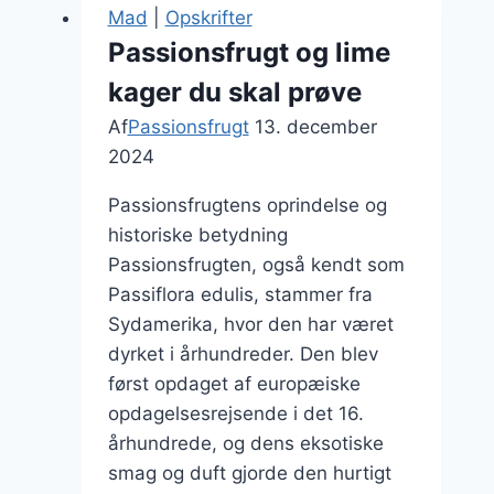
til
Mad
|
Opskrifter
sund
Passionsfrugt og lime
morgenmad
kager du skal prøve
Af
Passionsfrugt
13. december
2024
Passionsfrugtens oprindelse og
historiske betydning
Passionsfrugten, også kendt som
Passiflora edulis, stammer fra
Sydamerika, hvor den har været
dyrket i århundreder. Den blev
først opdaget af europæiske
opdagelsesrejsende i det 16.
århundrede, og dens eksotiske
smag og duft gjorde den hurtigt