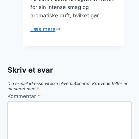
for sin intense smag og
aromatiske duft, hvilket gør…
Passionsfrugt
Læs mere
med
fløde
til
festlige
Skriv et svar
anledninger
Din e-mailadresse vil ikke blive publiceret.
Krævede felter er
markeret med
*
Kommentar
*