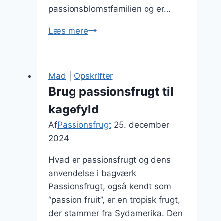
passionsblomstfamilien og er…
Passionsfrugt
Læs mere
cheesecake
med
sprød
Mad
|
Opskrifter
bund
Brug passionsfrugt til
kagefyld
Af
Passionsfrugt
25. december
2024
Hvad er passionsfrugt og dens
anvendelse i bagværk
Passionsfrugt, også kendt som
“passion fruit”, er en tropisk frugt,
der stammer fra Sydamerika. Den