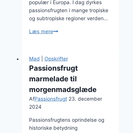
populær i Europa. I dag dyrkes
passionsfrugten i mange tropiske
og subtropiske regioner verden…
Passionsfrugt
Læs mere
og
lime
kager
Mad
|
Opskrifter
du
Passionsfrugt
skal
marmelade til
prøve
morgenmadsglæde
Af
Passionsfrugt
23. december
2024
Passionsfrugtens oprindelse og
historiske betydning