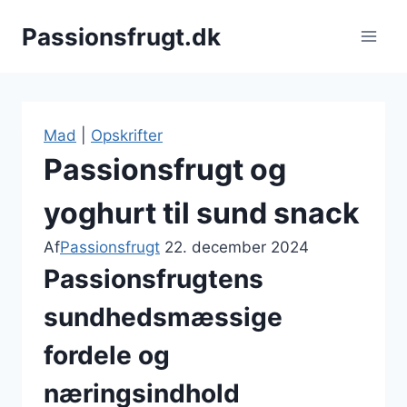
Fortsæt
Passionsfrugt.dk
til
indhold
Mad
|
Opskrifter
Passionsfrugt og
yoghurt til sund snack
Af
Passionsfrugt
22. december 2024
Passionsfrugtens
sundhedsmæssige
fordele og
næringsindhold