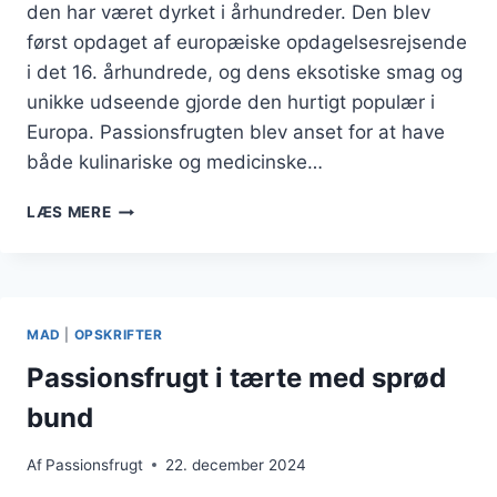
den har været dyrket i århundreder. Den blev
først opdaget af europæiske opdagelsesrejsende
i det 16. århundrede, og dens eksotiske smag og
unikke udseende gjorde den hurtigt populær i
Europa. Passionsfrugten blev anset for at have
både kulinariske og medicinske…
PASSIONSFRUGT
LÆS MERE
OG
LIME
FOR
EN
TROPISK
MAD
|
OPSKRIFTER
OPLEVELSE
Passionsfrugt i tærte med sprød
bund
Af
Passionsfrugt
22. december 2024