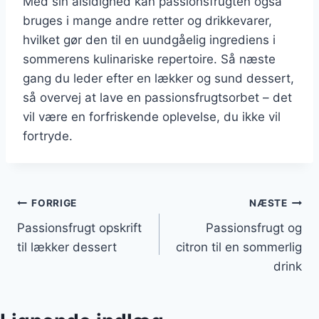
Med sin alsidighed kan passionsfrugten også
bruges i mange andre retter og drikkevarer,
hvilket gør den til en uundgåelig ingrediens i
sommerens kulinariske repertoire. Så næste
gang du leder efter en lækker og sund dessert,
så overvej at lave en passionsfrugtsorbet – det
vil være en forfriskende oplevelse, du ikke vil
fortryde.
Indlægsnavigation
FORRIGE
NÆSTE
Passionsfrugt opskrift
Passionsfrugt og
til lækker dessert
citron til en sommerlig
drink