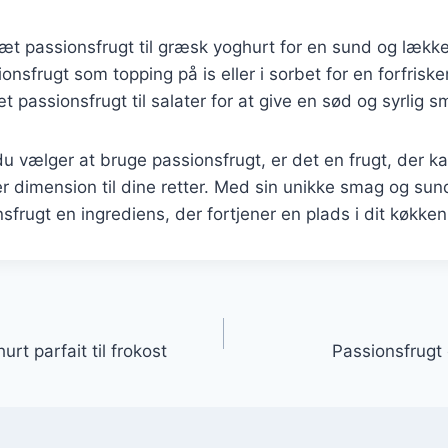
lsæt passionsfrugt til græsk yoghurt for en sund og lækk
ionsfrugt som topping på is eller i sorbet for en forfrisk
æt passionsfrugt til salater for at give en sød og syrlig s
 vælger at bruge passionsfrugt, er det en frugt, der kan
er dimension til dine retter. Med sin unikke smag og 
sfrugt en ingrediens, der fortjener en plads i dit køkken
gation
rt parfait til frokost
Passionsfrugt 