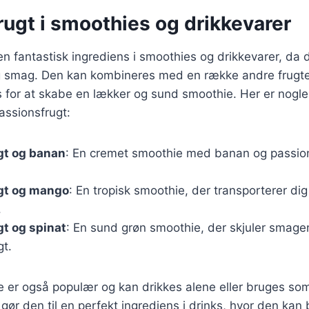
ugt i smoothies og drikkevarer
en fantastisk ingrediens i smoothies og drikkevarer, da d
tig smag. Den kan kombineres med en række andre frugt
or at skabe en lækker og sund smoothie. Her er nogle i
ssionsfrugt:
gt og banan
: En cremet smoothie med banan og passions
gt og mango
: En tropisk smoothie, der transporterer dig
.
t og spinat
: En sund grøn smoothie, der skjuler smage
gt.
e er også populær og kan drikkes alene eller bruges som
gør den til en perfekt ingrediens i drinks, hvor den kan