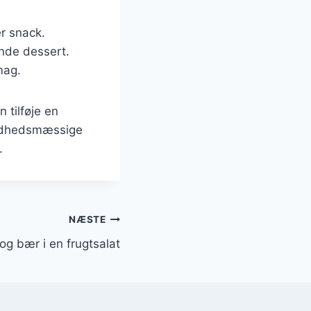
er snack.
ende dessert.
mag.
 tilføje en
sundhedsmæssige
.
NÆSTE
og bær i en frugtsalat