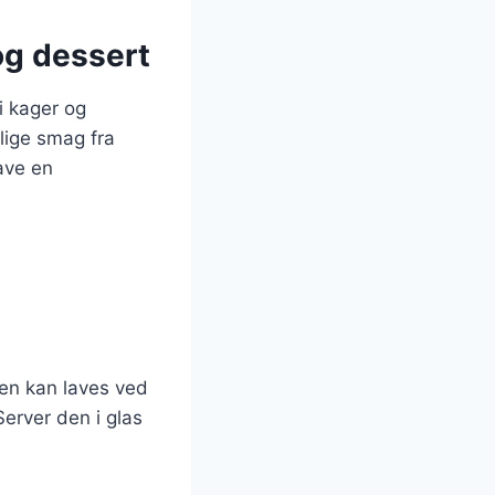
og dessert
i kager og
lige smag fra
ave en
Den kan laves ved
erver den i glas