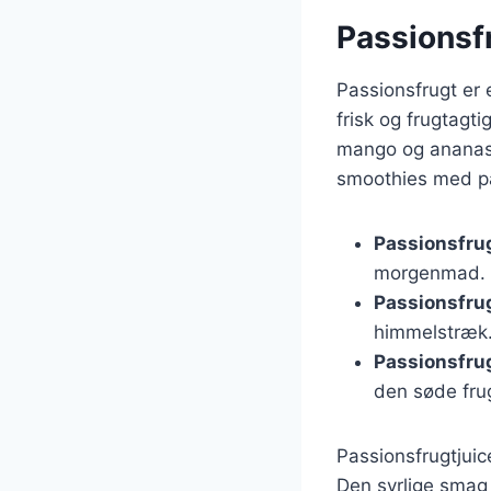
Passionsfr
Passionsfrugt er 
frisk og frugtag
mango og ananas f
smoothies med pa
Passionsfru
morgenmad.
Passionsfru
himmelstræk
Passionsfrug
den søde fru
Passionsfrugtjuic
Den syrlige smag 