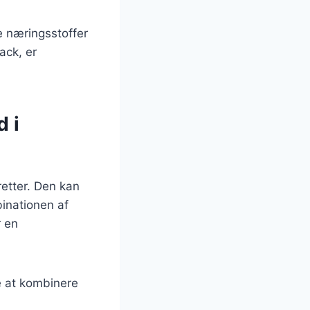
e næringsstoffer
ack, er
 i
retter. Den kan
inationen af
r en
e at kombinere