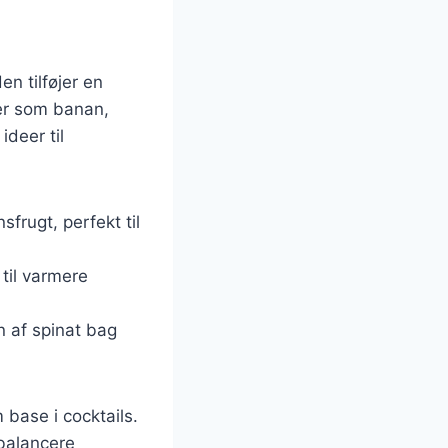
en tilføjer en
er som banan,
deer til
frugt, perfekt til
 til varmere
n af spinat bag
 base i cocktails.
 balancere