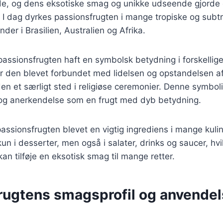
de, og dens eksotiske smag og unikke udseende gjorde 
 I dag dyrkes passionsfrugten i mange tropiske og subt
der i Brasilien, Australien og Afrika.
passionsfrugten haft en symbolsk betydning i forskellige 
 er den blevet forbundet med lidelsen og opstandelsen af
den et særligt sted i religiøse ceremonier. Denne symboli
 og anerkendelse som en frugt med dyb betydning.
passionsfrugten blevet en vigtig ingrediens i mange kulina
n i desserter, men også i salater, drinks og saucer, hvil
 kan tilføje en eksotisk smag til mange retter.
rugtens smagsprofil og anvendel