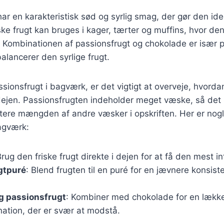
r en karakteristisk sød og syrlig smag, der gør den ideel
ke frugt kan bruges i kager, tærter og muffins, hvor den 
Kombinationen af passionsfrugt og chokolade er især 
lancerer den syrlige frugt.
sionsfrugt i bagværk, er det vigtigt at overveje, hvorda
dejen. Passionsfrugten indeholder meget væske, så det
tere mængden af andre væsker i opskriften. Her er nogle 
agværk:
Brug den friske frugt direkte i dejen for at få den mest 
gtpuré
: Blend frugten til en puré for en jævnere konsist
g passionsfrugt
: Kombiner med chokolade for en lækk
tion, der er svær at modstå.