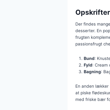
Opskrifter
Der findes mange 
desserter. En pop
frugten kompleme
passionsfrugt ch
Bund
: Knust
Fyld
: Cream 
Bagning
: Ba
En anden lækker d
at piske flødesku
med friske bær f