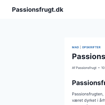
Fortsæt
Passionsfrugt.dk
til
indhold
MAD
|
OPSKRIFTER
Passions
Af
Passionsfrugt
10
Passionsf
Passionsfrugten,
været dyrket i å