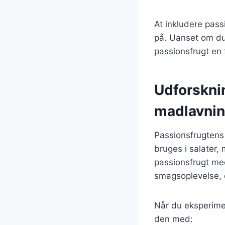
At inkludere pass
på. Uanset om du
passionsfrugt en 
Udforsknin
madlavni
Passionsfrugtens 
bruges i salater,
passionsfrugt me
smagsoplevelse, 
Når du eksperime
den med: