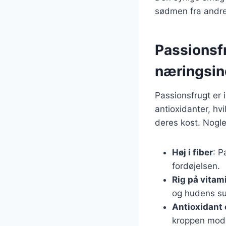
sødmen fra andre
Passionsf
næringsin
Passionsfrugt er 
antioxidanter, hv
deres kost. Nogl
Høj i fiber
: P
fordøjelsen.
Rig på vitam
og hudens s
Antioxidant
kroppen mod f