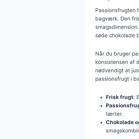
Passionsfrugten ha
bagværk. Den fris
smagsdimension. 
søde chokolade ba
Når du bruger pas
konsistensen af 
nødvendigt at jus
passionsfrugt i b
Frisk frugt
: 
Passionsfru
tærter.
Chokolade o
smagskombina