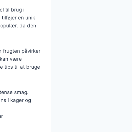
 til brug i
tilføjer en unik
populær, da den
n frugten påvirker
 kan være
tips til at bruge
intense smag.
ens i kager og
er