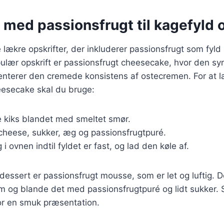
 med passionsfrugt til kagefyld 
lækre opskrifter, der inkluderer passionsfrugt som fyld 
ulær opskrift er passionsfrugt cheesecake, hvor den syr
nterer den cremede konsistens af ostecremen. For at l
eesecake skal du bruge:
e kiks blandet med smeltet smør.
cheese, sukker, æg og passionsfrugtpuré.
g i ovnen indtil fyldet er fast, og lad den køle af.
essert er passionsfrugt mousse, som er let og luftig. 
m og blande det med passionsfrugtpuré og lidt sukker. S
or en smuk præsentation.