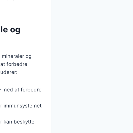
le og
, mineraler og
 at forbedre
luderer:
pe med at forbedre
 for immunsystemet
er kan beskytte