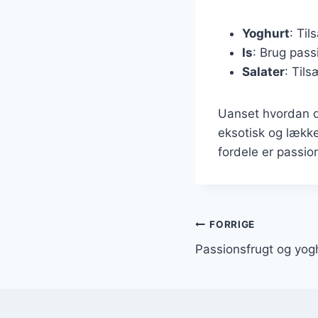
Yoghurt
: Ti
Is
: Brug pass
Salater
: Tils
Uanset hvordan du
eksotisk og lækk
fordele er passion
Indlægsnavi
FORRIGE
Passionsfrugt og yoghu