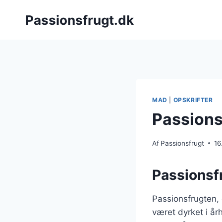
Fortsæt
Passionsfrugt.dk
til
indhold
MAD
|
OPSKRIFTER
Passionsf
Af
Passionsfrugt
16
Passionsf
Passionsfrugten,
været dyrket i å