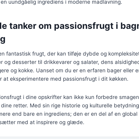
il en uundgåelig ingrediens i moderne madlavning.
de tanker om passionsfrugt i bag
ng
n fantastisk frugt, der kan tilføje dybde og kompleksitet 
er og desserter til drikkevarer og salater, dens alsidighe
gere og kokke. Uanset om du er en erfaren bager eller 
r at eksperimentere med passionsfrugt i dit køkken.
ionsfrugt i dine opskrifter kan ikke kun forbedre smagen
l dine retter. Med sin rige historie og kulturelle betydning
ere end bare en ingrediens; den er en del af en global 
rtsætter med at inspirere og glæde.