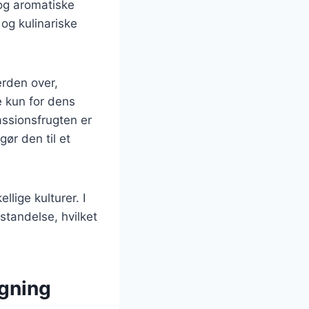
 og aromatiske
 og kulinariske
erden over,
e kun for dens
assionsfrugten er
gør den til et
lige kulturer. I
standelse, hvilket
agning