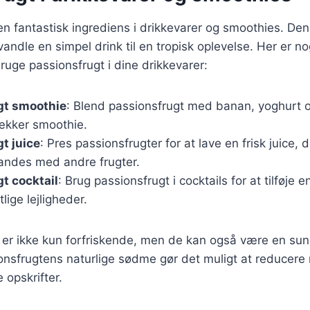
en fantastisk ingrediens i drikkevarer og smoothies. De
ndle en simpel drink til en tropisk oplevelse. Her er nogl
uge passionsfrugt i dine drikkevarer:
gt smoothie
: Blend passionsfrugt med banan, yoghurt og
ækker smoothie.
t juice
: Pres passionsfrugter for at lave en frisk juice,
landes med andre frugter.
t cocktail
: Brug passionsfrugt i cocktails for at tilføje 
tlige lejligheder.
r er ikke kun forfriskende, men de kan også være en s
ionsfrugtens naturlige sødme gør det muligt at reduce
e opskrifter.