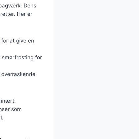
g bagværk. Dens
retter. Her er
 for at give en
r smørfrosting for
en overraskende
dinært.
nser som
l.