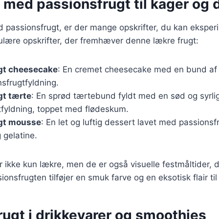
 med passionsfrugt til kager og 
 passionsfrugt, er der mange opskrifter, du kan ekspe
ulære opskrifter, der fremhæver denne lækre frugt:
gt cheesecake
: En cremet cheesecake med en bund af 
nsfrugtfyldning.
gt tærte
: En sprød tærtebund fyldt med en sød og syrli
tfyldning, toppet med flødeskum.
gt mousse
: En let og luftig dessert lavet med passionsf
 gelatine.
er ikke kun lækre, men de er også visuelle festmåltider, 
onsfrugten tilføjer en smuk farve og en eksotisk flair ti
ugt i drikkevarer og smoothies