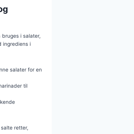
og
bruges i salater,
 ingrediens i
ønne salater for en
arinader til
askende
alte retter,