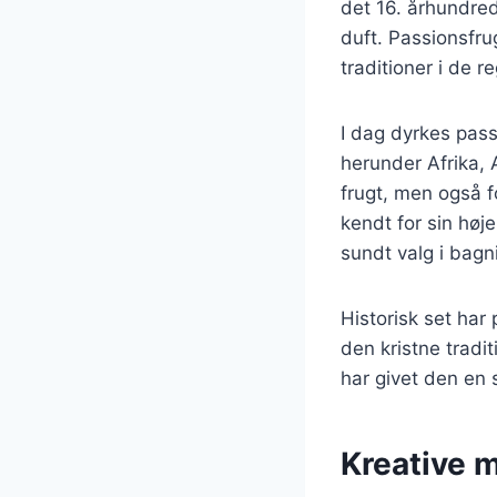
det 16. århundred
duft. Passionsfrug
traditioner i de r
I dag dyrkes pas
herunder Afrika, 
frugt, men også f
kendt for sin høje
sundt valg i bag
Historisk set har
den kristne tradi
har givet den en 
Kreative 