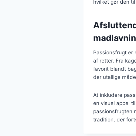
hvilket gør den t
Afslutten
madlavni
Passionsfrugt er e
af retter. Fra kag
favorit blandt ba
der utallige måde
At inkludere pass
en visuel appel ti
passionsfrugten m
tradition, der fo