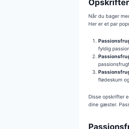
Opskrifter
Når du bager med
Her er et par pop
Passionsfru
fyldig passio
Passionsfru
passionsfrug
Passionsfru
flødeskum og
Disse opskrifter 
dine gæster. Passi
Passionsfr