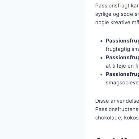
Passionsfrugt kan
syrlige og søde s
nogle kreative må
Passionsfrug
frugtagtig s
Passionsfrug
at tilføje en 
Passionsfrug
smagsopleve
Disse anvendelser
Passionsfrugtens
chokolade, kokos 