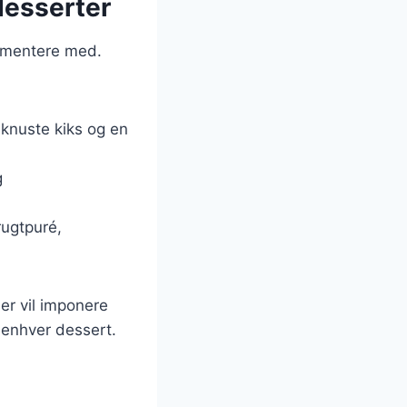
desserter
rimentere med.
knuste kiks og en
g
rugtpuré,
der vil imponere
l enhver dessert.