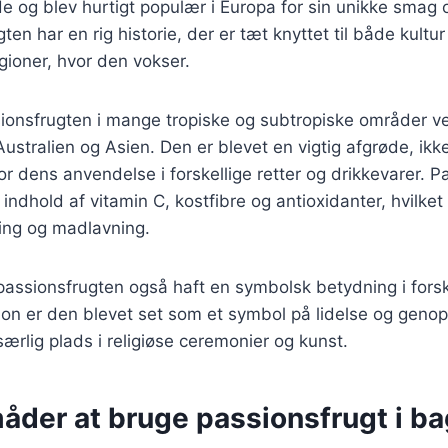
e og blev hurtigt populær i Europa for sin unikke smag
ten har en rig historie, der er tæt knyttet til både kultur
egioner, hvor den vokser.
sionsfrugten i mange tropiske og subtropiske områder v
Australien og Asien. Den er blevet en vigtig afgrøde, ikk
or dens anvendelse i forskellige retter og drikkevarer. P
 indhold af vitamin C, kostfibre og antioxidanter, hvilket 
ning og madlavning.
 passionsfrugten også haft en symbolsk betydning i forskel
tion er den blevet set som et symbol på lidelse og genop
særlig plads i religiøse ceremonier og kunst.
måder at bruge passionsfrugt i b