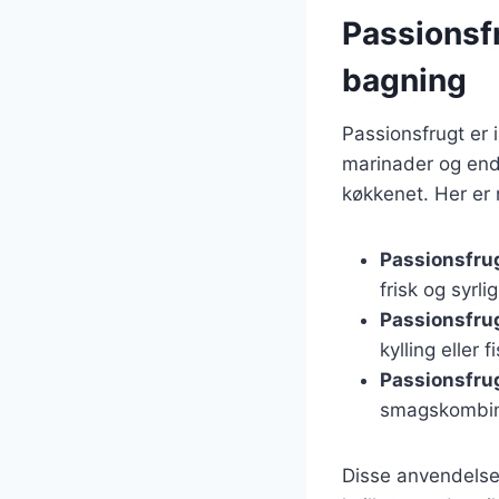
Passionsf
bagning
Passionsfrugt er 
marinader og endd
køkkenet. Her er 
Passionsfrug
frisk og syrli
Passionsfrug
kylling eller 
Passionsfrugt
smagskombin
Disse anvendelser