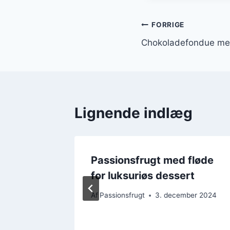
Indlægsnavi
FORRIGE
Chokoladefondue med
Lignende indlæg
fløde
Passionsfrugt med fløde
sert
for luksuriøs dessert
ber 2024
Af
Passionsfrugt
3. december 2024