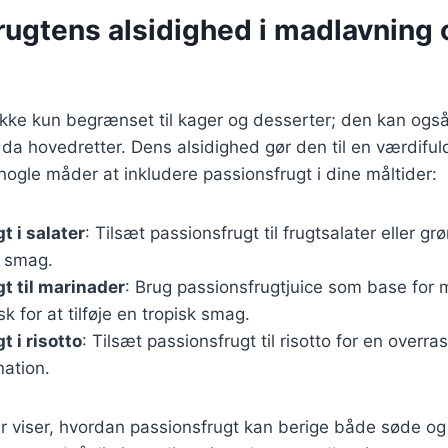
rugtens alsidighed i madlavning 
ikke kun begrænset til kager og desserter; den kan også 
a hovedretter. Dens alsidighed gør den til en værdifuld
nogle måder at inkludere passionsfrugt i dine måltider:
t i salater
: Tilsæt passionsfrugt til frugtsalater eller gr
g smag.
t til marinader
: Brug passionsfrugtjuice som base for m
fisk for at tilføje en tropisk smag.
 i risotto
: Tilsæt passionsfrugt til risotto for en overr
ation.
 viser, hvordan passionsfrugt kan berige både søde og s