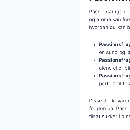
Passionsfrugt er 
og aroma kan forva
hvordan du kan br
Passionsfru
en sund og l
Passionsfrug
alene eller b
Passionsfrug
perfekt til fes
Disse drikkevare
frugten på. Pass
tilsat sukker i din