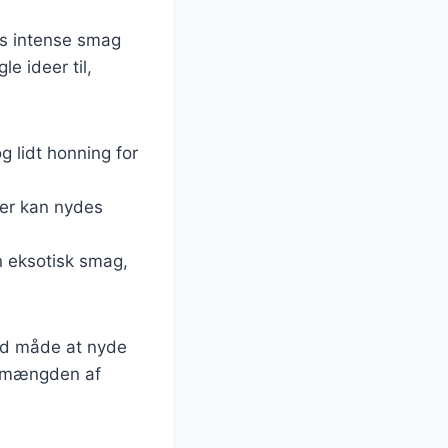
ns intense smag
e ideer til,
 lidt honning for
 der kan nydes
en eksotisk smag,
und måde at nyde
re mængden af