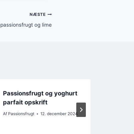
NÆSTE
passionsfrugt og lime
Passionsfrugt og yoghurt
Passion
parfait opskrift
impone
Af
Passionsfrugt
12. december 2024
Af
Passions