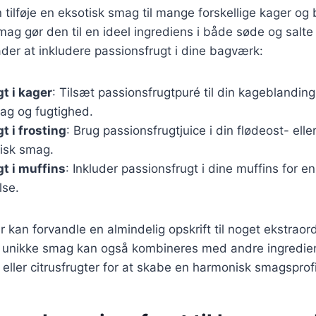
 tilføje en eksotisk smag til mange forskellige kager o
mag gør den til en ideel ingrediens i både søde og salte 
der at inkludere passionsfrugt i dine bagværk:
t i kager
: Tilsæt passionsfrugtpuré til din kageblanding
mag og fugtighed.
t i frosting
: Brug passionsfrugtjuice i din flødeost- elle
frisk smag.
t i muffins
: Inkluder passionsfrugt i dine muffins for 
lse.
 kan forvandle en almindelig opskrift til noget ekstraor
 unikke smag kan også kombineres med andre ingredie
eller citrusfrugter for at skabe en harmonisk smagsprofi