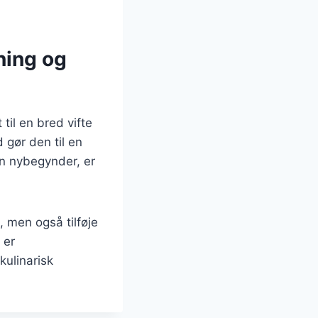
ning og
til en bred vifte
d gør den til en
en nybegynder, er
, men også tilføje
 er
kulinarisk