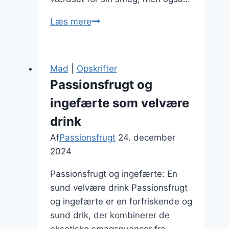
Passionsfrugt
Læs mere
dessert
med
fløde
Mad
|
Opskrifter
og
Passionsfrugt og
chokolade
ingefærte som velvære
drink
Af
Passionsfrugt
24. december
2024
Passionsfrugt og ingefærte: En
sund velvære drink Passionsfrugt
og ingefærte er en forfriskende og
sund drik, der kombinerer de