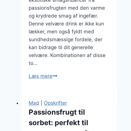
eksotiske smagsnuancer fra
passionsfrugten med den varme
og krydrede smag af ingefær.
Denne velvære drink er ikke kun
lækker, men også fyldt med
sundhedsmæssige fordele, der
kan bidrage til dit generelle
velvære. Kombinationen af disse
to…
Passionsfrugt
Læs mere
og
ingefærte
som
Mad
|
Opskrifter
velvære
Passionsfrugt til
drink
sorbet: perfekt til