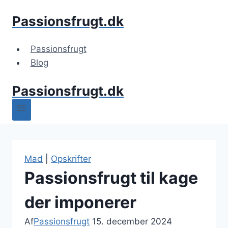
Fortsæt
Passionsfrugt.dk
til
indhold
Passionsfrugt
Blog
Passionsfrugt.dk
Mad
|
Opskrifter
Passionsfrugt til kage
der imponerer
Af
Passionsfrugt
15. december 2024