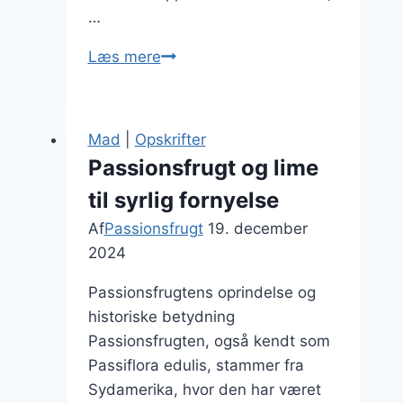
…
Passionsfrugt
Læs mere
i
salat
for
Mad
|
Opskrifter
ekstra
Passionsfrugt og lime
smag
til syrlig fornyelse
Af
Passionsfrugt
19. december
2024
Passionsfrugtens oprindelse og
historiske betydning
Passionsfrugten, også kendt som
Passiflora edulis, stammer fra
Sydamerika, hvor den har været