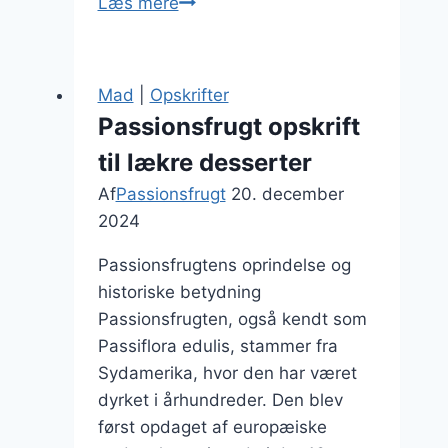
Passionsfrugt
Læs mere
til
sorbet:
perfekt
Mad
|
Opskrifter
til
Passionsfrugt opskrift
varme
til lækre desserter
sommeraftener
Af
Passionsfrugt
20. december
2024
Passionsfrugtens oprindelse og
historiske betydning
Passionsfrugten, også kendt som
Passiflora edulis, stammer fra
Sydamerika, hvor den har været
dyrket i århundreder. Den blev
først opdaget af europæiske