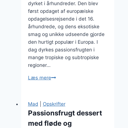
dyrket i århundreder. Den blev
først opdaget af europæiske
opdagelsesrejsende i det 16.
århundrede, og dens eksotiske
smag og unikke udseende gjorde
den hurtigt populær i Europa. I
dag dyrkes passionsfrugten i
mange tropiske og subtropiske
regioner…
Passionsfrugt
Læs mere
og
lime
til
Mad
|
Opskrifter
syrlig
Passionsfrugt dessert
fornyelse
med fløde og