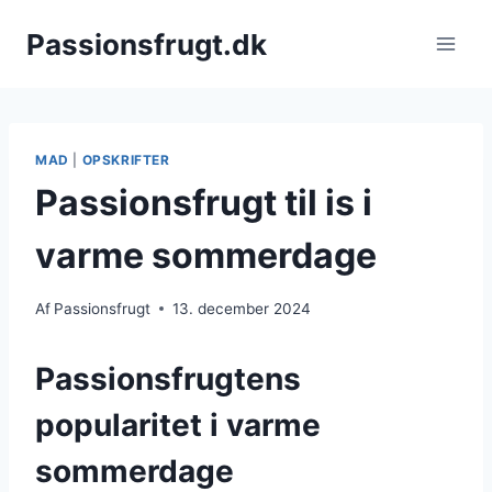
Fortsæt
Passionsfrugt.dk
til
indhold
MAD
|
OPSKRIFTER
Passionsfrugt til is i
varme sommerdage
Af
Passionsfrugt
13. december 2024
Passionsfrugtens
popularitet i varme
sommerdage