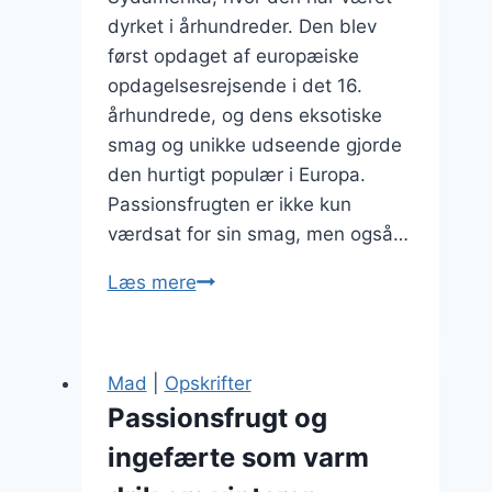
dyrket i århundreder. Den blev
først opdaget af europæiske
opdagelsesrejsende i det 16.
århundrede, og dens eksotiske
smag og unikke udseende gjorde
den hurtigt populær i Europa.
Passionsfrugten er ikke kun
værdsat for sin smag, men også…
Passionsfrugt
Læs mere
marmelade
til
morgenbrødet
Mad
|
Opskrifter
Passionsfrugt og
ingefærte som varm