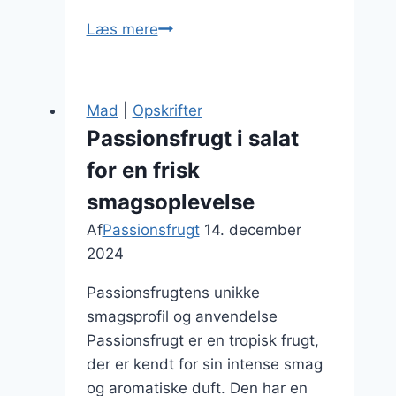
Passionsfrugt
Læs mere
marmelade
til
morgenbrød
Mad
|
Opskrifter
Passionsfrugt i salat
for en frisk
smagsoplevelse
Af
Passionsfrugt
14. december
2024
Passionsfrugtens unikke
smagsprofil og anvendelse
Passionsfrugt er en tropisk frugt,
der er kendt for sin intense smag
og aromatiske duft. Den har en