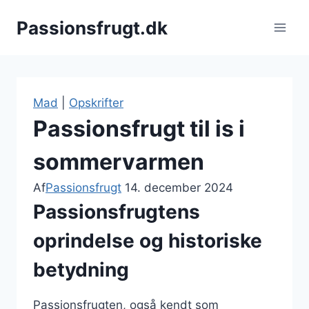
Fortsæt
Passionsfrugt.dk
til
indhold
Mad
|
Opskrifter
Passionsfrugt til is i
sommervarmen
Af
Passionsfrugt
14. december 2024
Passionsfrugtens
oprindelse og historiske
betydning
Passionsfrugten, også kendt som