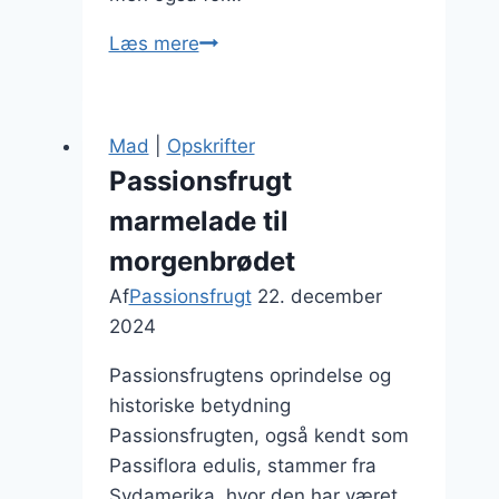
Passionsfrugt
Læs mere
marmelade
med
ingefær
Mad
|
Opskrifter
Passionsfrugt
marmelade til
morgenbrødet
Af
Passionsfrugt
22. december
2024
Passionsfrugtens oprindelse og
historiske betydning
Passionsfrugten, også kendt som
Passiflora edulis, stammer fra
Sydamerika, hvor den har været