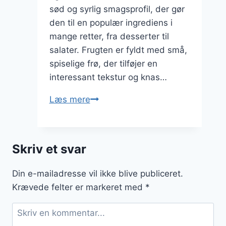
sød og syrlig smagsprofil, der gør
den til en populær ingrediens i
mange retter, fra desserter til
salater. Frugten er fyldt med små,
spiselige frø, der tilføjer en
interessant tekstur og knas…
Passionsfrugt
Læs mere
i
salat
for
Skriv et svar
en
frisk
Din e-mailadresse vil ikke blive publiceret.
smagsoplevelse
Krævede felter er markeret med
*