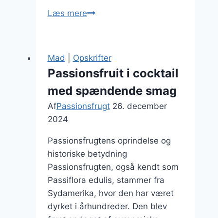
Passionsfrugt
Læs mere
og
ingefærte
som
Mad
|
Opskrifter
varm
Passionsfruit i cocktail
drik
med spændende smag
om
vinteren
Af
Passionsfrugt
26. december
2024
Passionsfrugtens oprindelse og
historiske betydning
Passionsfrugten, også kendt som
Passiflora edulis, stammer fra
Sydamerika, hvor den har været
dyrket i århundreder. Den blev