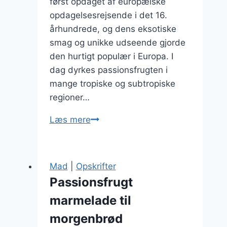
først opdaget af europæiske
opdagelsesrejsende i det 16.
århundrede, og dens eksotiske
smag og unikke udseende gjorde
den hurtigt populær i Europa. I
dag dyrkes passionsfrugten i
mange tropiske og subtropiske
regioner…
Passionsfruit
Læs mere
i
cocktail
med
Mad
|
Opskrifter
spændende
Passionsfrugt
smag
marmelade til
morgenbrød