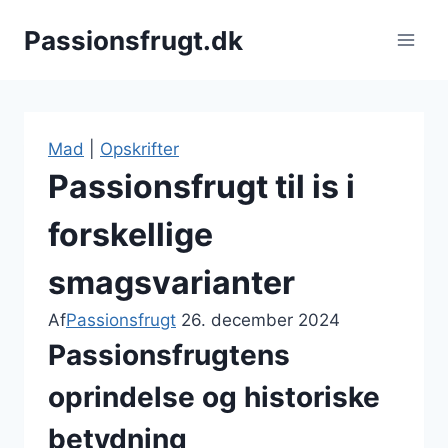
Fortsæt
Passionsfrugt.dk
til
indhold
Mad
|
Opskrifter
Passionsfrugt til is i
forskellige
smagsvarianter
Af
Passionsfrugt
26. december 2024
Passionsfrugtens
oprindelse og historiske
betydning