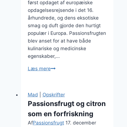
først opdaget af europæiske
opdagelsesrejsende i det 16.
århundrede, og dens eksotiske
smag og duft gjorde den hurtigt
populær i Europa. Passionsfrugten
blev anset for at have både
kulinariske og medicinske
egenskaber,…
Passionsfrugt
Læs mere
marmelade
der
smager
Mad
|
Opskrifter
himmelsk
Passionsfrugt og citron
som en forfriskning
Af
Passionsfrugt
17. december