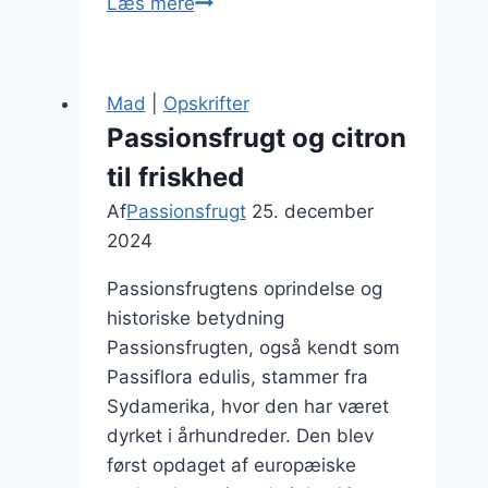
Passionsfrugt
Læs mere
og
citron
som
Mad
|
Opskrifter
en
Passionsfrugt og citron
forfriskning
til friskhed
Af
Passionsfrugt
25. december
2024
Passionsfrugtens oprindelse og
historiske betydning
Passionsfrugten, også kendt som
Passiflora edulis, stammer fra
Sydamerika, hvor den har været
dyrket i århundreder. Den blev
først opdaget af europæiske