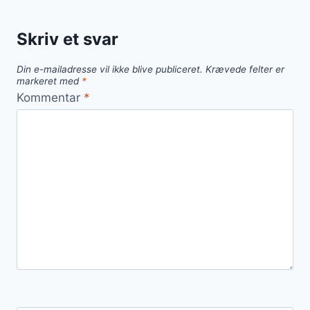
til
forvandling
Skriv et svar
af
drinks
Din e-mailadresse vil ikke blive publiceret.
Krævede felter er
markeret med
*
Kommentar
*