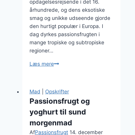
opdagelsesrejsende i det 16.
århundrede, og dens eksotiske
smag og unikke udseende gjorde
den hurtigt populær i Europa. I
dag dyrkes passionsfrugten i
mange tropiske og subtropiske
regioner…
Passionsfrugt
Læs mere
og
citron
til
Mad
|
Opskrifter
friskhed
Passionsfrugt og
yoghurt til sund
morgenmad
Af
Passionsfrugt
14. december