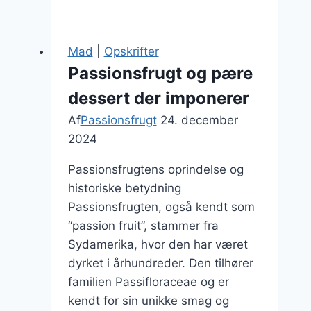
og
yoghurt
til
Mad
|
Opskrifter
sund
Passionsfrugt og pære
morgenmad
dessert der imponerer
Af
Passionsfrugt
24. december
2024
Passionsfrugtens oprindelse og
historiske betydning
Passionsfrugten, også kendt som
“passion fruit”, stammer fra
Sydamerika, hvor den har været
dyrket i århundreder. Den tilhører
familien Passifloraceae og er
kendt for sin unikke smag og