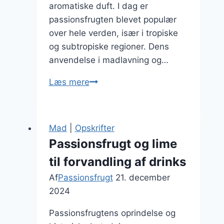
aromatiske duft. I dag er
passionsfrugten blevet populær
over hele verden, især i tropiske
og subtropiske regioner. Dens
anvendelse i madlavning og…
Passionsfrugt
Læs mere
og
pære
dessert
Mad
|
Opskrifter
der
Passionsfrugt og lime
imponerer
til forvandling af drinks
Af
Passionsfrugt
21. december
2024
Passionsfrugtens oprindelse og