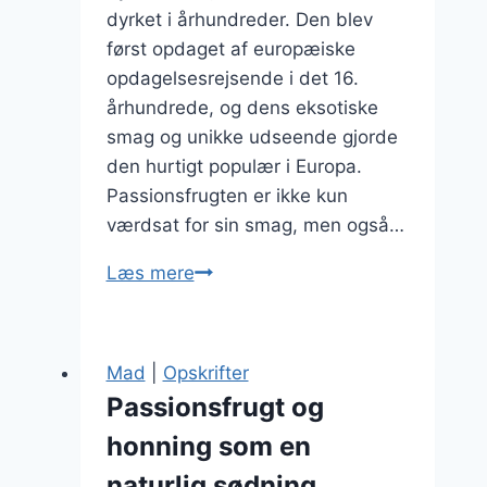
dyrket i århundreder. Den blev
først opdaget af europæiske
opdagelsesrejsende i det 16.
århundrede, og dens eksotiske
smag og unikke udseende gjorde
den hurtigt populær i Europa.
Passionsfrugten er ikke kun
værdsat for sin smag, men også…
Passionsfrugt
Læs mere
og
yoghurt
parfait
Mad
|
Opskrifter
med
Passionsfrugt og
granola
honning som en
naturlig sødning