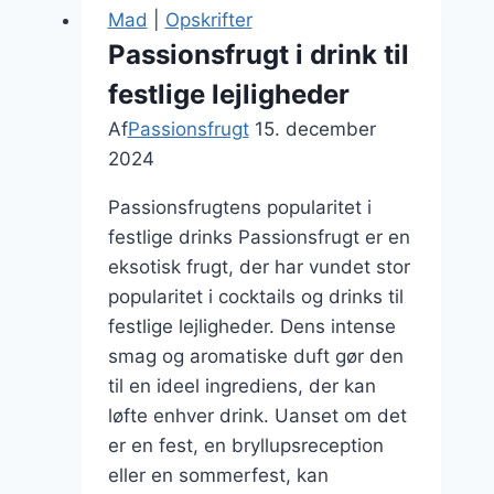
til
Mad
|
Opskrifter
sund
Passionsfrugt i drink til
morgenmad
festlige lejligheder
Af
Passionsfrugt
15. december
2024
Passionsfrugtens popularitet i
festlige drinks Passionsfrugt er en
eksotisk frugt, der har vundet stor
popularitet i cocktails og drinks til
festlige lejligheder. Dens intense
smag og aromatiske duft gør den
til en ideel ingrediens, der kan
løfte enhver drink. Uanset om det
er en fest, en bryllupsreception
eller en sommerfest, kan