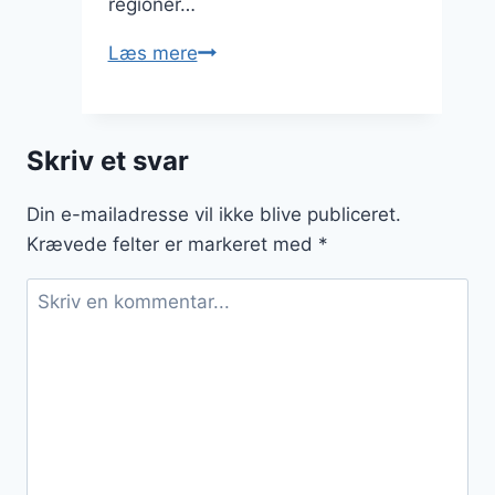
regioner…
Passionsfrugt
Læs mere
og
honning
som
Skriv et svar
en
naturlig
Din e-mailadresse vil ikke blive publiceret.
sødning
Krævede felter er markeret med
*