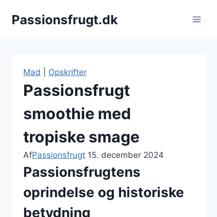
Fortsæt
Passionsfrugt.dk
til
indhold
Mad
|
Opskrifter
Passionsfrugt
smoothie med
tropiske smage
Af
Passionsfrugt
15. december 2024
Passionsfrugtens
oprindelse og historiske
betydning