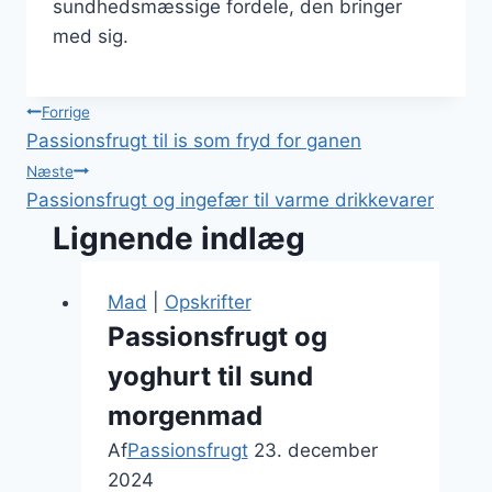
sundhedsmæssige fordele, den bringer
med sig.
Indlægsnavigation
Forrige
Passionsfrugt til is som fryd for ganen
Næste
Passionsfrugt og ingefær til varme drikkevarer
Lignende indlæg
Mad
|
Opskrifter
Passionsfrugt og
yoghurt til sund
morgenmad
Af
Passionsfrugt
23. december
2024