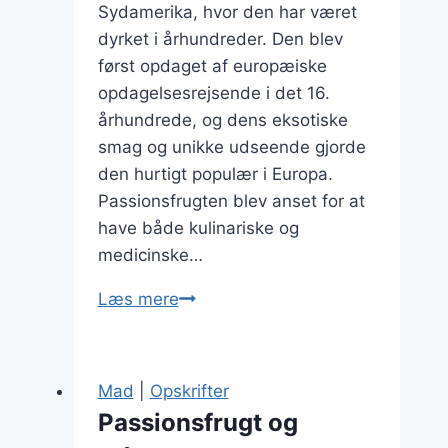
Sydamerika, hvor den har været
dyrket i århundreder. Den blev
først opdaget af europæiske
opdagelsesrejsende i det 16.
århundrede, og dens eksotiske
smag og unikke udseende gjorde
den hurtigt populær i Europa.
Passionsfrugten blev anset for at
have både kulinariske og
medicinske…
Passionsfrugt
Læs mere
marmelade
til
morgenmad
Mad
|
Opskrifter
Passionsfrugt og