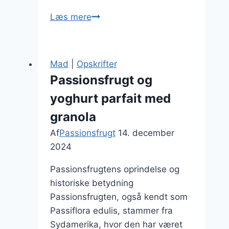
Passionsfrugt
Læs mere
og
blåbær
i
Mad
|
Opskrifter
sund
Passionsfrugt og
snack
yoghurt parfait med
granola
Af
Passionsfrugt
14. december
2024
Passionsfrugtens oprindelse og
historiske betydning
Passionsfrugten, også kendt som
Passiflora edulis, stammer fra
Sydamerika, hvor den har været