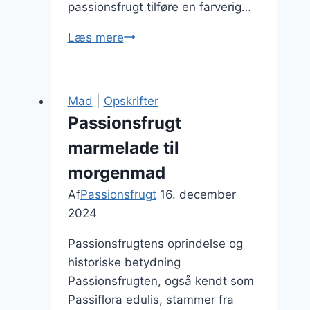
passionsfrugt tilføre en farverig…
Passionsfrugt
Læs mere
i
drink
til
Mad
|
Opskrifter
festlige
Passionsfrugt
lejligheder
marmelade til
morgenmad
Af
Passionsfrugt
16. december
2024
Passionsfrugtens oprindelse og
historiske betydning
Passionsfrugten, også kendt som
Passiflora edulis, stammer fra