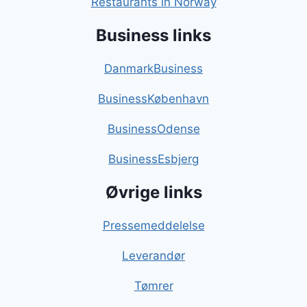
Restaurants in Norway
Business links
DanmarkBusiness
BusinessKøbenhavn
BusinessOdense
BusinessEsbjerg
Øvrige links
Pressemeddelelse
Leverandør
Tømrer