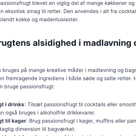
passionsfrugt blevet en vigtig del af mange køkkener og 
 en eksotisk smag til retter. Den anvendes i alt fra cocktail
 blandt kokke og madentusiaster.
rugtens alsidighed i madlavning 
n bruges på mange kreative måder i madlavning og bagn
en fremragende ingrediens i både søde og salte retter. H
an bruge passionsfrugt:
t i drinks
: Tilsæt passionsfrugt til cocktails eller smoot
 også bruges i alkoholfrie drikkevarer.
t til kager
: Brug passionsfrugt i kager, muffins eller pa
ugtagtig dimension til bagværket.