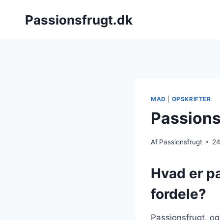
Fortsæt
Passionsfrugt.dk
til
indhold
MAD
|
OPSKRIFTER
Passions
Af
Passionsfrugt
24
Hvad er p
fordele?
Passionsfrugt, og