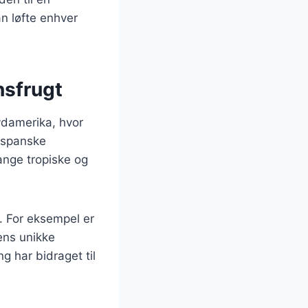
n løfte enhver
nsfrugt
Sydamerika, hvor
f spanske
ange tropiske og
. For eksempel er
dens unikke
g har bidraget til