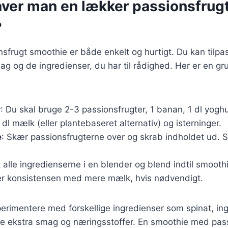
aver man en lækker passionsfrug
?
nsfrugt smoothie er både enkelt og hurtigt. Du kan tilpa
ag og de ingredienser, du har til rådighed. Her er en gr
r
: Du skal bruge 2-3 passionsfrugter, 1 banan, 1 dl yoghu
 dl mælk (eller plantebaseret alternativ) og isterninger.
e
: Skær passionsfrugterne over og skrab indholdet ud. 
t alle ingredienserne i en blender og blend indtil smooth
er konsistensen med mere mælk, hvis nødvendigt.
rimentere med forskellige ingredienser som spinat, ing
lføje ekstra smag og næringsstoffer. En smoothie med pass