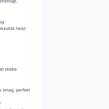
onsfrugt,
og
ksotisk twist.
 at skabe
k smag, perfekt
r