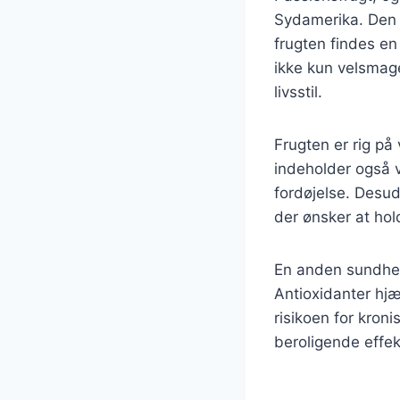
Sydamerika. Den ha
frugten findes en
ikke kun velsmag
livsstil.
Frugten er rig på
indeholder også v
fordøjelse. Desude
der ønsker at ho
En anden sundhed
Antioxidanter hjæ
risikoen for kron
beroligende effek