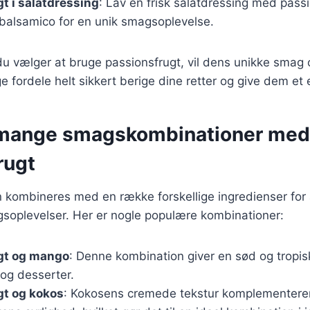
t i salatdressing
: Lav en frisk salatdressing med passi
 balsamico for en unik smagsoplevelse.
u vælger at bruge passionsfrugt, vil dens unikke smag 
ordele helt sikkert berige dine retter og give dem et e
 mange smagskombinationer med
rugt
n kombineres med en række forskellige ingredienser for
plevelser. Her er nogle populære kombinationer:
gt og mango
: Denne kombination giver en sød og tropis
 og desserter.
gt og kokos
: Kokosens cremede tekstur komplementere