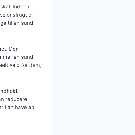
skal. Inden i
ssionsfrugt er
ge til en sund
met. Den
remmer en sund
deelt valg for dem,
indhold.
kan reducere
er kan have en