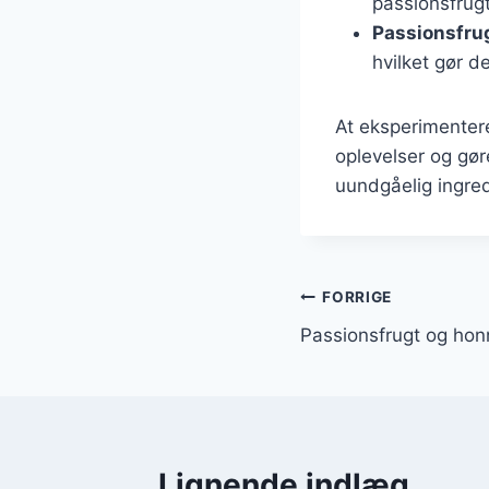
passionsfrugt
Passionsfru
hvilket gør d
At eksperimenter
oplevelser og gør
uundgåelig ingred
Indlægsnavi
FORRIGE
Passionsfrugt og hon
Lignende indlæg