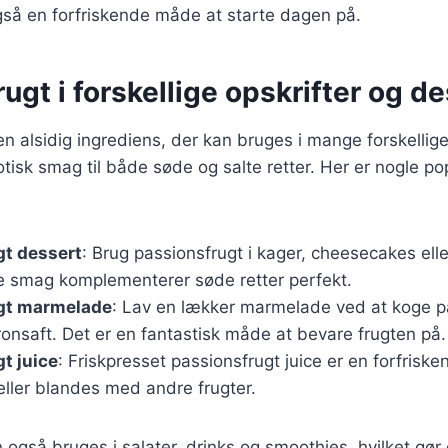
så en forfriskende måde at starte dagen på.
ugt i forskellige opskrifter og d
en alsidig ingrediens, der kan bruges i mange forskellige
sotisk smag til både søde og salte retter. Her er nogle p
gt dessert
: Brug passionsfrugt i kager, cheesecakes ell
ge smag komplementerer søde retter perfekt.
gt marmelade
: Lav en lækker marmelade ved at koge 
ronsaft. Det er en fantastisk måde at bevare frugten på.
t juice
: Friskpresset passionsfrugt juice er en forfriske
eller blandes med andre frugter.
 også bruges i salater, drinks og smoothies, hvilket gør 