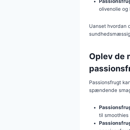
Passionsfrug
olivenolie og
Uanset hvordan d
sundhedsmæssige f
Oplev de
passionsf
Passionsfrugt ka
spændende smagso
Passionsfru
til smoothies
Passionsfru