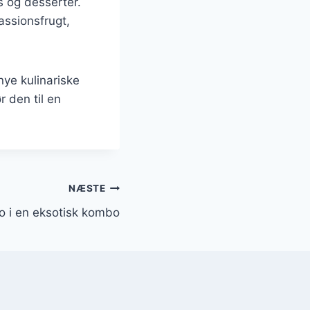
is og desserter.
passionsfrugt,
ye kulinariske
 den til en
NÆSTE
o i en eksotisk kombo