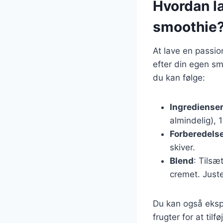
Hvordan l
smoothie
At lave en passio
efter din egen sm
du kan følge:
Ingrediense
almindelig), 1
Forberedels
skiver.
Blend
: Tilsæ
cremet. Just
Du kan også ekspe
frugter for at ti