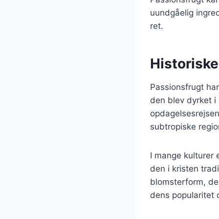
uundgåelig ingre
ret.
Historiske
Passionsfrugt har 
den blev dyrket i
opdagelsesrejsend
subtropiske regio
I mange kulturer 
den i kristen tra
blomsterform, der
dens popularitet