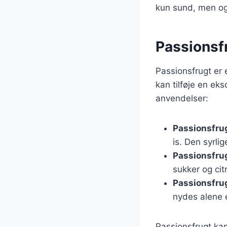
kun sund, men og
Passionsfr
Passionsfrugt er 
kan tilføje en ek
anvendelser:
Passionsfru
is. Den syrli
Passionsfru
sukker og cit
Passionsfrug
nydes alene 
Passionsfrugt kan