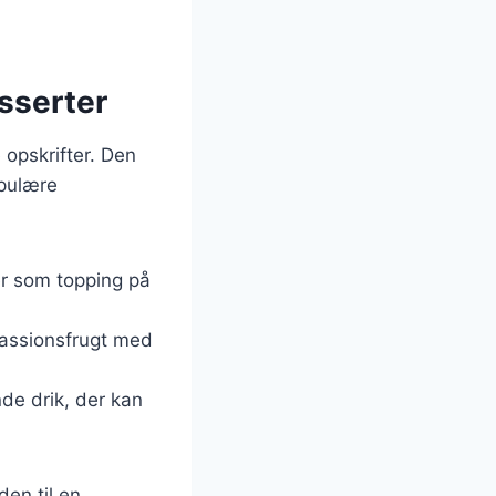
esserter
 opskrifter. Den
opulære
er som topping på
passionsfrugt med
nde drik, der kan
den til en