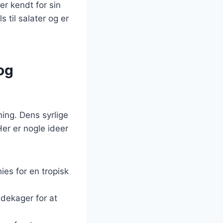
er kendt for sin
s til salater og er
og
ing. Dens syrlige
er er nogle ideer
hies for en tropisk
ndekager for at