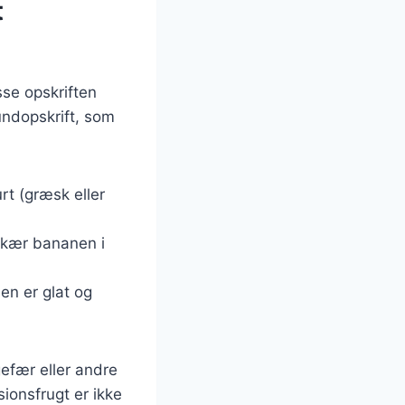
t
sse opskriften
undopskrift, som
rt (græsk eller
Skær bananen i
ien er glat og
efær eller andre
ionsfrugt er ikke