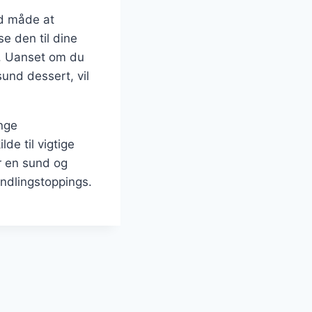
nd måde at
se den til dine
s. Uanset om du
und dessert, vil
ange
e til vigtige
r en sund og
yndlingstoppings.