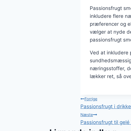
Passionsfrugt sm
inkludere flere næ
præferencer og e
vælger at nyde de
passionsfrugt smo
Ved at inkludere 
sundhedsmæssige 
næringsstoffer, d
lækker ret, så ov
Indlægsnavi
Forrige
Passionsfrugt i drikkev
Næste
Passionsfrugt til gelé