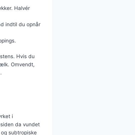
ykker. Halvér
nd indtil du opnår
ppings.
stens. Hvis du
mælk. Omvendt,
.
rket i
r siden da vundet
e og subtropiske