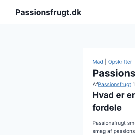
Fortsæt
Passionsfrugt.dk
til
indhold
Mad
|
Opskrifter
Passions
Af
Passionsfrugt
Hvad er e
fordele
Passionsfrugt sm
smag af passionsf