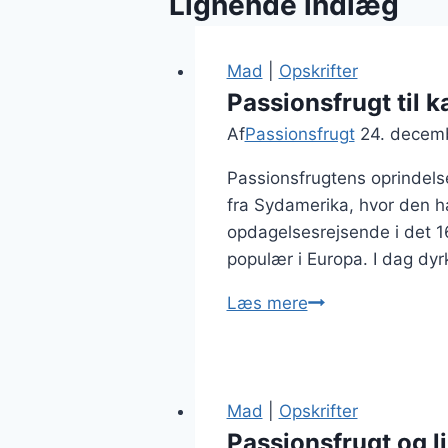
Lignende indlæg
Mad
|
Opskrifter
Passionsfrugt til 
Af
Passionsfrugt
24. decem
Passionsfrugtens oprindels
fra Sydamerika, hvor den h
opdagelsesrejsende i det 1
populær i Europa. I dag dy
Passionsfrugt
Læs mere
til
kage
der
imponerer
Mad
|
Opskrifter
gæsterne
Passionsfrugt og l