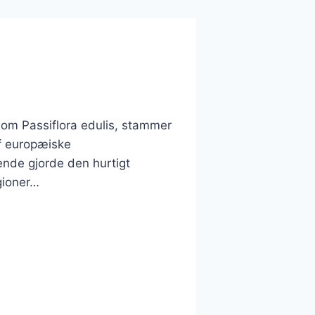
som Passiflora edulis, stammer
af europæiske
nde gjorde den hurtigt
gioner…