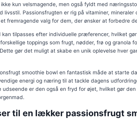
 ikke kun velsmagende, men også fyldt med næringsstof
d livsstil. Passionsfrugten er rig på vitaminer, mineraler 
il et fremragende valg for dem, der ønsker at forbedre d
an tilpasses efter individuelle præferencer, hvilket gør 
e forskellige toppings som frugt, nødder, frø og granola fo
Dette gør det muligt at skabe en unik oplevelse hver ga
onsfrugt smoothie bowl en fantastisk måde at starte d
endige energi og næring til at tackle dagens udfordringe
 udseende er den også en fryd for øjet, hvilket gør den t
morgenmad.
er til en lækker passionsfrugt s