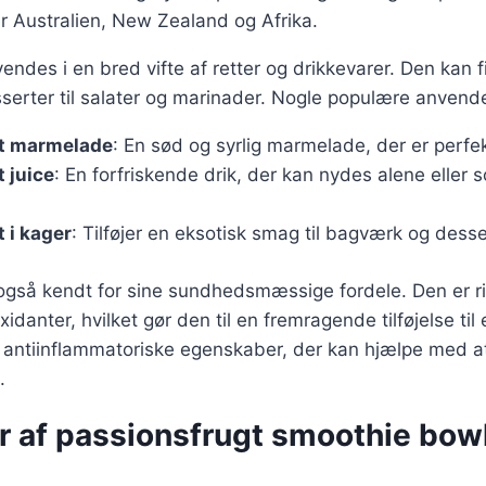
r Australien, New Zealand og Afrika.
ndes i en bred vifte af retter og drikkevarer. Den kan fi
erter til salater og marinader. Nogle populære anvende
t marmelade
: En sød og syrlig marmelade, der er perfe
 juice
: En forfriskende drik, der kan nydes alene eller 
 i kager
: Tilføjer en eksotisk smag til bagværk og desse
også kendt for sine sundhedsmæssige fordele. Den er ri
xidanter, hvilket gør den til en fremragende tilføjelse til
antiinflammatoriske egenskaber, der kan hjælpe med a
.
er af passionsfrugt smoothie bo