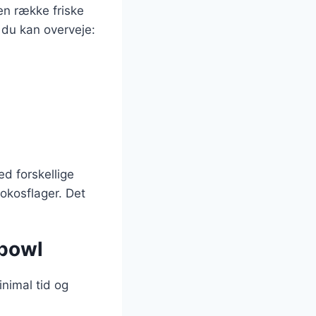
en række friske
 du kan overveje:
d forskellige
okosflager. Det
 bowl
nimal tid og