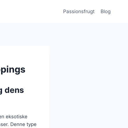
Passionsfrugt
Blog
ppings
g dens
en eksotiske
nser. Denne type