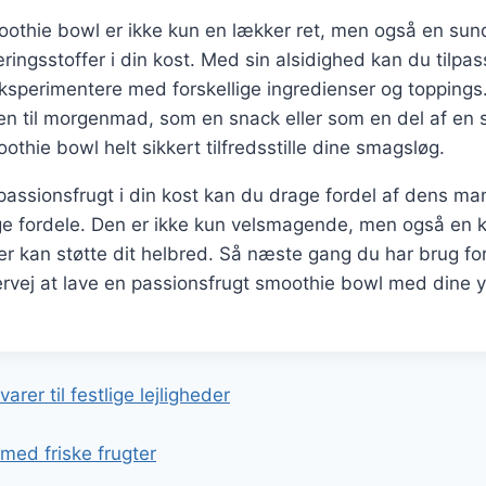
oothie bowl er ikke kun en lækker ret, men også en su
ringsstoffer i din kost. Med sin alsidighed kan du tilpas
ksperimentere med forskellige ingredienser og topping
n til morgenmad, som en snack eller som en del af en s
othie bowl helt sikkert tilfredsstille dine smagsløg.
passionsfrugt i din kost kan du drage fordel af dens m
fordele. Den er ikke kun velsmagende, men også en kild
er kan støtte dit helbred. Så næste gang du har brug fo
ervej at lave en passionsfrugt smoothie bowl med dine 
gation
arer til festlige lejligheder
 med friske frugter