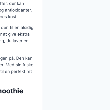
fer, der kan
og antioxidanter,
eres kost.
den til en alsidig
r at give ekstra
ng, du laver en
agen på. Den kan
r. Med sin friske
il en perfekt ret
moothie