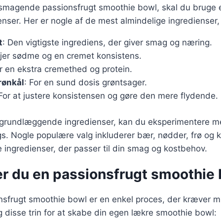
elsmagende passionsfrugt smoothie bowl, skal du bruge 
nser. Her er nogle af de mest almindelige ingredienser,
t
: Den vigtigste ingrediens, der giver smag og næring.
føjer sødme og en cremet konsistens.
er en ekstra cremethed og protein.
rønkål
: For en sund dosis grøntsager.
 For at justere konsistensen og gøre den mere flydende.
 grundlæggende ingredienser, kan du eksperimentere me
gs. Nogle populære valg inkluderer bær, nødder, frø og k
ge ingredienser, der passer til din smag og kostbehov.
er du en passionsfrugt smoothie
nsfrugt smoothie bowl er en enkel proces, der kræver mi
g disse trin for at skabe din egen lækre smoothie bowl: