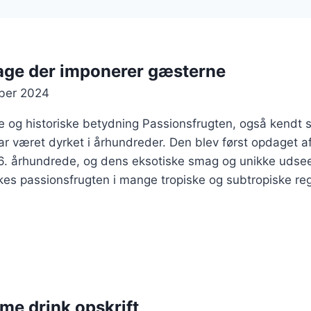
kage der imponerer gæsterne
ber 2024
e og historiske betydning Passionsfrugten, også kendt 
ar været dyrket i århundreder. Den blev først opdaget 
6. århundrede, og dens eksotiske smag og unikke udsee
rkes passionsfrugten i mange tropiske og subtropiske re
ime drink opskrift