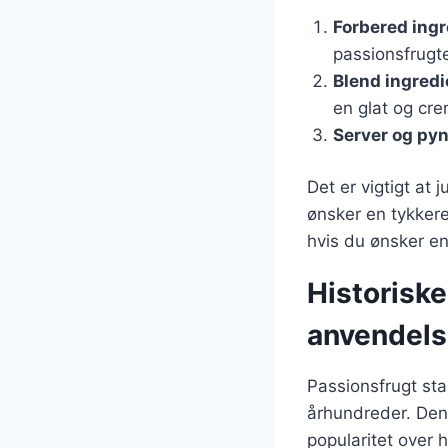
Forbered ing
passionsfrugt
Blend ingred
en glat og cre
Server og pyn
Det er vigtigt at
ønsker en tykker
hvis du ønsker e
Historisk
anvendel
Passionsfrugt sta
århundreder. Den 
popularitet over 