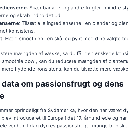
redienserne
: Skær bananer og andre frugter i mindre st
erne og skrab indholdet ud.
ienserne
: Tilsæt alle ingredienserne i en blender og ble
met konsistens.
t
: Hæld smoothien i en skål og pynt med dine valgte to
 justere mængden af væske, så du får den ønskede konsi
e smoothie bowl, kan du reducere mængden af plante
n mere flydende konsistens, kan du tilsætte mere væske
e data om passionsfrugt og dens
se
mmer oprindeligt fra Sydamerika, hvor den har været dy
blev introduceret til Europa i det 17. århundrede og ha
hele verden. I dag dyrkes passionsfrugt i mange tropisk