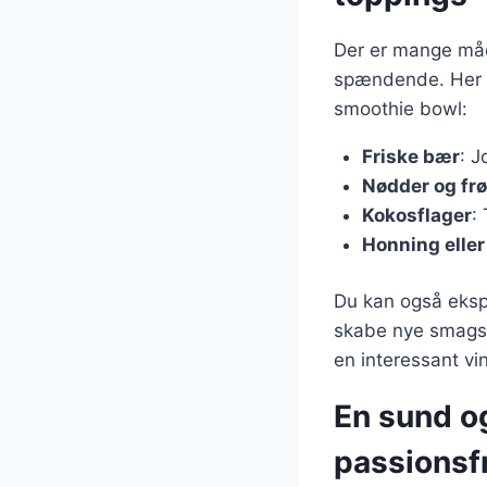
Der er mange måde
spændende. Her e
smoothie bowl:
Friske bær
: J
Nødder og frø
Kokosflager
:
Honning eller
Du kan også ekspe
skabe nye smagsko
en interessant vin
En sund o
passionsf