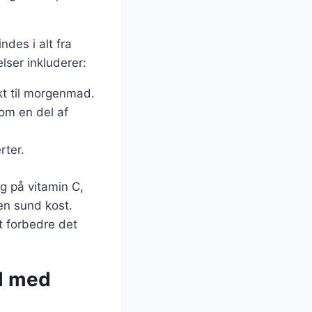
ndes i alt fra
lser inkluderer:
kt til morgenmad.
som en del af
rter.
g på vitamin C,
 en sund kost.
t forbedre det
wl med