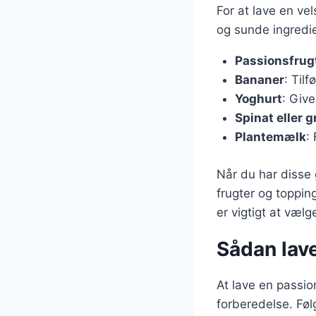
For at lave en v
og sunde ingredie
Passionsfrug
Bananer
: Til
Yoghurt
: Giv
Spinat eller g
Plantemælk
:
Når du har disse
frugter og toppin
er vigtigt at væl
Sådan lav
At lave en passio
forberedelse. Føl