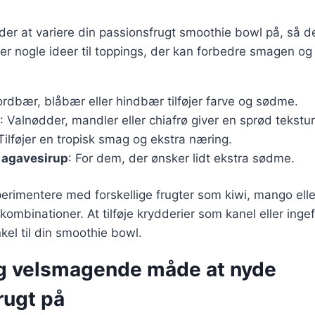
r at variere din passionsfrugt smoothie bowl på, så den
r nogle ideer til toppings, der kan forbedre smagen og
ordbær, blåbær eller hindbær tilføjer farve og sødme.
: Valnødder, mandler eller chiafrø giver en sprød tekstur
 Tilføjer en tropisk smag og ekstra næring.
 agavesirup
: For dem, der ønsker lidt ekstra sødme.
rimentere med forskellige frugter som kiwi, mango elle
mbinationer. At tilføje krydderier som kanel eller inge
kel til din smoothie bowl.
g velsmagende måde at nyde
rugt på