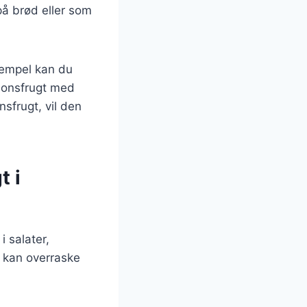
på brød eller som
sempel kan du
sionsfrugt med
sfrugt, vil den
t i
i salater,
r kan overraske