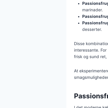
Passionsfru
marinader.
Passionsfrug
Passionsfru
desserter.
Disse kombination
interessante. Fo
frisk og sund ret,
At eksperimenter
smagsmuligheder, 
Passionsf
I det moderne køk