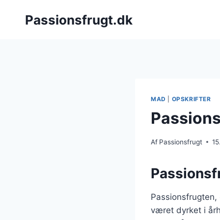
Fortsæt
Passionsfrugt.dk
til
indhold
MAD
|
OPSKRIFTER
Passionsf
Af
Passionsfrugt
15
Passionsf
Passionsfrugten,
været dyrket i å