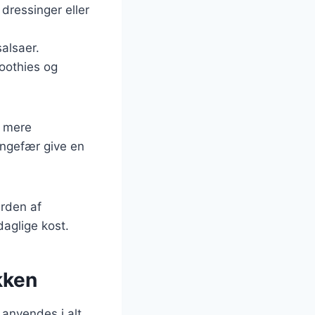
 dressinger eller
salsaer.
moothies og
m mere
ingefær give en
erden af
daglige kost.
kken
 anvendes i alt