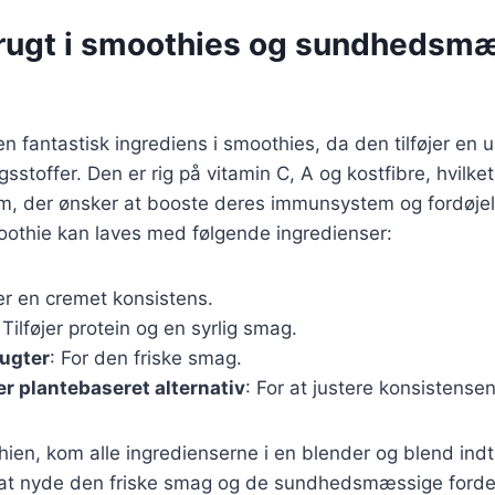
rugt i smoothies og sundhedsm
en fantastisk ingrediens i smoothies, da den tilføjer en
stoffer. Den er rig på vitamin C, A og kostfibre, hvilket 
em, der ønsker at booste deres immunsystem og fordøjel
oothie kan laves med følgende ingredienser:
er en cremet konsistens.
 Tilføjer protein og en syrlig smag.
rugter
: For den friske smag.
er plantebaseret alternativ
: For at justere konsistensen
ien, kom alle ingredienserne i en blender og blend indtil
r at nyde den friske smag og de sundhedsmæssige forde