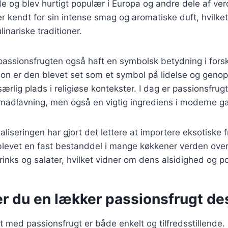
e og blev hurtigt populær i Europa og andre dele af ver
r kendt for sin intense smag og aromatiske duft, hvilket 
linariske traditioner.
 passionsfrugten også haft en symbolsk betydning i forskel
tion er den blevet set som et symbol på lidelse og genop
ærlig plads i religiøse kontekster. I dag er passionsfrug
l madlavning, men også en vigtig ingrediens i moderne g
aliseringen har gjort det lettere at importere eksotiske f
levet en fast bestanddel i mange køkkener verden over.
drinks og salater, hvilket vidner om dens alsidighed og po
er du en lækker passionsfrugt de
t med passionsfrugt er både enkelt og tilfredsstillende. 