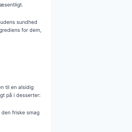
æsentligt.
r hudens sundhed
ngrediens for dem,
 til en alsidig
t på i desserter:
g den friske smag