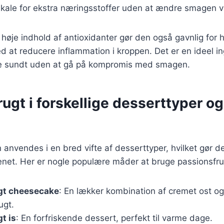
ler kale for ekstra næringsstoffer uden at ændre smagen v
 høje indhold af antioxidanter gør den også gavnlig fo
 at reducere inflammation i kroppen. Det er en ideel i
ve sundt uden at gå på kompromis med smagen.
ugt i forskellige desserttyper og
anvendes i en bred vifte af desserttyper, hvilket gør den
enet. Her er nogle populære måder at bruge passionsfrug
gt cheesecake
: En lækker kombination af cremet ost o
ugt.
t is
: En forfriskende dessert, perfekt til varme dage.