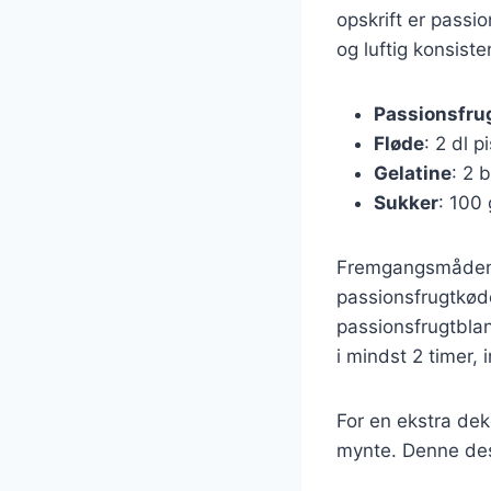
opskrift er passi
og luftig konsist
Passionsfru
Fløde
: 2 dl 
Gelatine
: 2 
Sukker
: 100
Fremgangsmåden er
passionsfrugtkøde
passionsfrugtblan
i mindst 2 timer,
For en ekstra dek
mynte. Denne des