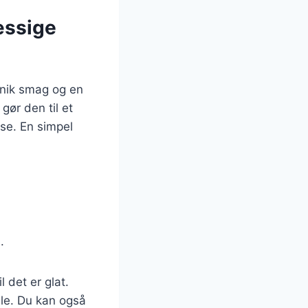
æssige
 unik smag og en
gør den til et
se. En simpel
.
 det er glat.
le. Du kan også