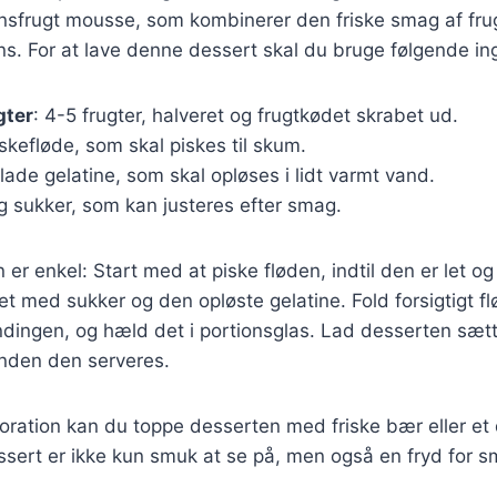
onsfrugt mousse, som kombinerer den friske smag af fru
ens. For at lave denne dessert skal du bruge følgende in
gter
: 4-5 frugter, halveret og frugtkødet skrabet ud.
piskefløde, som skal piskes til skum.
blade gelatine, som skal opløses i lidt varmt vand.
 g sukker, som kan justeres efter smag.
 enkel: Start med at piske fløden, indtil den er let og 
t med sukker og den opløste gelatine. Fold forsigtigt f
dingen, og hæld det i portionsglas. Lad desserten sætt
 inden den serveres.
oration kan du toppe desserten med friske bær eller et 
sert er ikke kun smuk at se på, men også en fryd for 