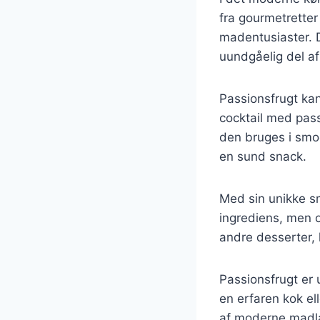
fra gourmetretter
madentusiaster. D
uundgåelig del af
Passionsfrugt kan
cocktail med pass
den bruges i smoo
en sund snack.
Med sin unikke s
ingrediens, men o
andre desserter,
Passionsfrugt er 
en erfaren kok el
af moderne madl