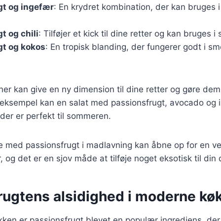
gt og ingefær
: En krydret kombination, der kan bruges i
t og chili
: Tilføjer et kick til dine retter og kan bruges i 
gt og kokos
: En tropisk blanding, der fungerer godt i s
er kan give en ny dimension til dine retter og gøre de
r eksempel kan en salat med passionsfrugt, avocado og 
 der er perfekt til sommeren.
e med passionsfrugt i madlavning kan åbne op for en v
og det er en sjov måde at tilføje noget eksotisk til din 
rugtens alsidighed i moderne kø
ken er passionsfrugt blevet en populær ingrediens, der