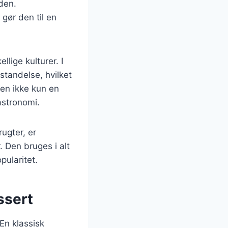
den.
gør den til en
lige kulturer. I
standelse, hvilket
ten ikke kun en
astronomi.
rugter, er
 Den bruges i alt
pularitet.
ssert
En klassisk