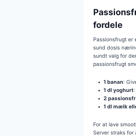
Passionsf
fordele
Passionsfrugt er 
sund dosis nærings
sundt valg for d
passionsfrugt sm
1 banan
: Giv
1 dl yoghurt
:
2 passionsf
1 dl mælk ell
For at lave smooth
Server straks fo