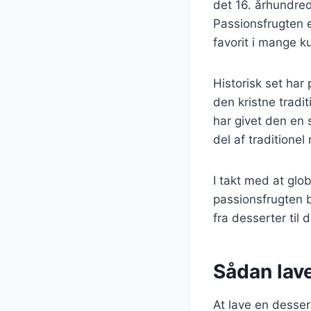
det 16. århundred
Passionsfrugten e
favorit i mange ku
Historisk set har
den kristne tradi
har givet den en s
del af traditione
I takt med at glob
passionsfrugten b
fra desserter til 
Sådan lav
At lave en desser