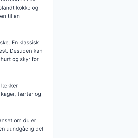
 blandt kokke og
en til en
ske. En klassisk
 fest. Desuden kan
hurt og skyr for
 lækker
 kager, tærter og
uanset om du er
 en uundgåelig del