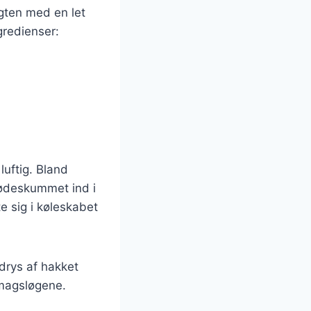
gten med en let
gredienser:
luftig. Bland
lødeskummet ind i
e sig i køleskabet
drys af hakket
smagsløgene.