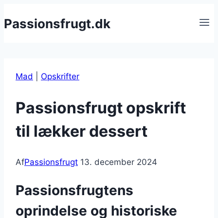
Fortsæt
Passionsfrugt.dk
til
indhold
Mad
|
Opskrifter
Passionsfrugt opskrift
til lækker dessert
Af
Passionsfrugt
13. december 2024
Passionsfrugtens
oprindelse og historiske