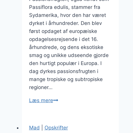
Passiflora edulis, stammer fra
Sydamerika, hvor den har været
dyrket i århundreder. Den blev
først opdaget af europæiske
opdagelsesrejsende i det 16.
århundrede, og dens eksotiske
smag og unikke udseende gjorde
den hurtigt populær i Europa. I
dag dyrkes passionsfrugten i
mange tropiske og subtropiske
regioner…
Passionsfruit
Læs mere
i
cocktail
med
Mad
|
Opskrifter
spændende