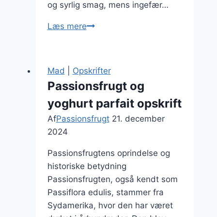
og syrlig smag, mens ingefær…
Passionsfrugt
Læs mere
og
ingefær
som
Mad
|
Opskrifter
varm
Passionsfrugt og
drik
yoghurt parfait opskrift
i
vintermånederne
Af
Passionsfrugt
21. december
2024
Passionsfrugtens oprindelse og
historiske betydning
Passionsfrugten, også kendt som
Passiflora edulis, stammer fra
Sydamerika, hvor den har været