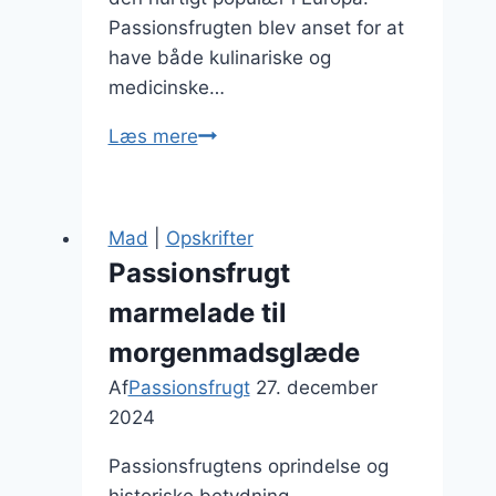
Passionsfrugten blev anset for at
have både kulinariske og
medicinske…
Passionsfrugt
Læs mere
og
honning
som
Mad
|
Opskrifter
naturlig
Passionsfrugt
sødning
marmelade til
morgenmadsglæde
Af
Passionsfrugt
27. december
2024
Passionsfrugtens oprindelse og