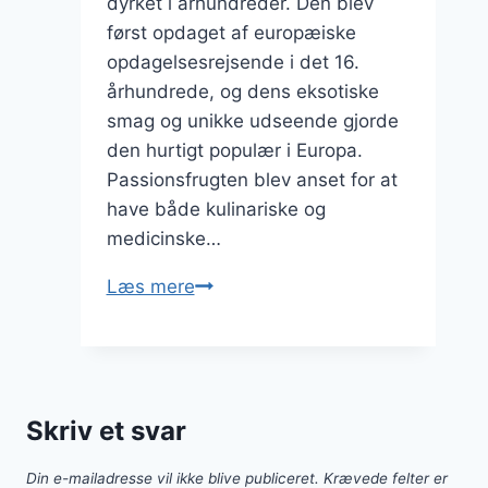
dyrket i århundreder. Den blev
først opdaget af europæiske
opdagelsesrejsende i det 16.
århundrede, og dens eksotiske
smag og unikke udseende gjorde
den hurtigt populær i Europa.
Passionsfrugten blev anset for at
have både kulinariske og
medicinske…
Passionsfrugt
Læs mere
og
yoghurt
parfait
opskrift
Skriv et svar
Din e-mailadresse vil ikke blive publiceret.
Krævede felter er