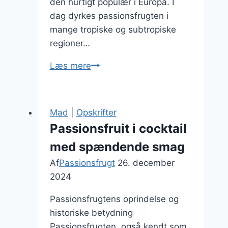
den hurtigt populær i Europa. I
dag dyrkes passionsfrugten i
mange tropiske og subtropiske
regioner…
Passionsfrugt
Læs mere
og
ingefærte
til
Mad
|
Opskrifter
kold
Passionsfruit i cocktail
dage
med spændende smag
Af
Passionsfrugt
26. december
2024
Passionsfrugtens oprindelse og
historiske betydning
Passionsfrugten, også kendt som