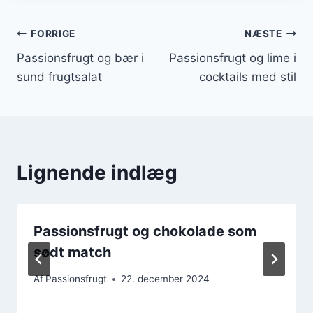
Indlægsnavigation
FORRIGE
NÆSTE
Passionsfrugt og bær i
Passionsfrugt og lime i
sund frugtsalat
cocktails med stil
Lignende indlæg
Passionsfrugt og chokolade som
sødt match
Af
Passionsfrugt
22. december 2024