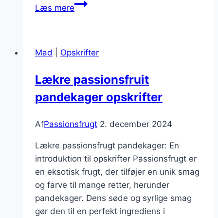
Passionsfrugt
Læs mere
og
ingefær
for
Mad
|
Opskrifter
et
krydret
Lækre passionsfruit
twist
pandekager opskrifter
Af
Passionsfrugt
2. december 2024
Lækre passionsfrugt pandekager: En
introduktion til opskrifter Passionsfrugt er
en eksotisk frugt, der tilføjer en unik smag
og farve til mange retter, herunder
pandekager. Dens søde og syrlige smag
gør den til en perfekt ingrediens i