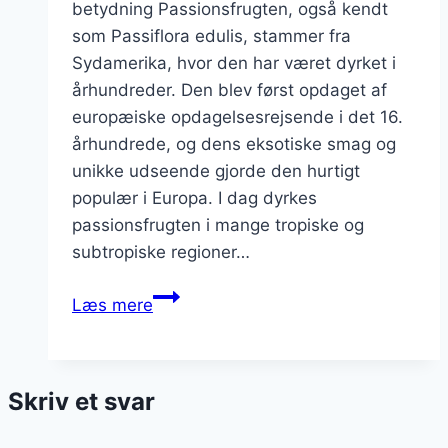
betydning Passionsfrugten, også kendt
som Passiflora edulis, stammer fra
Sydamerika, hvor den har været dyrket i
århundreder. Den blev først opdaget af
europæiske opdagelsesrejsende i det 16.
århundrede, og dens eksotiske smag og
unikke udseende gjorde den hurtigt
populær i Europa. I dag dyrkes
passionsfrugten i mange tropiske og
subtropiske regioner…
Passionsfrugt
Læs mere
og
ingefær
for
Skriv et svar
en
varmende