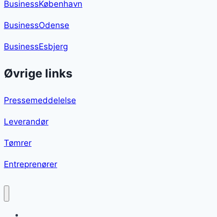
BusinessKøbenhavn
BusinessOdense
BusinessEsbjerg
Øvrige links
Pressemeddelelse
Leverandør
Tømrer
Entreprenører
Passionsfrugt