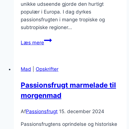
unikke udseende gjorde den hurtigt
populær i Europa. I dag dyrkes
passionsfrugten i mange tropiske og
subtropiske regioner…
Passionsfrugt
Læs mere
og
yoghurt:
Den
Mad
|
Opskrifter
perfekte
morgenmad
Passionsfrugt marmelade til
morgenmad
Af
Passionsfrugt
15. december 2024
Passionsfrugtens oprindelse og historiske