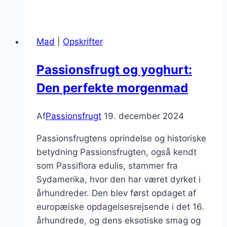
og
bær
dessert
Mad
|
Opskrifter
der
er
Passionsfrugt og yoghurt:
uimodståelig
Den perfekte morgenmad
Af
Passionsfrugt
19. december 2024
Passionsfrugtens oprindelse og historiske
betydning Passionsfrugten, også kendt
som Passiflora edulis, stammer fra
Sydamerika, hvor den har været dyrket i
århundreder. Den blev først opdaget af
europæiske opdagelsesrejsende i det 16.
århundrede, og dens eksotiske smag og