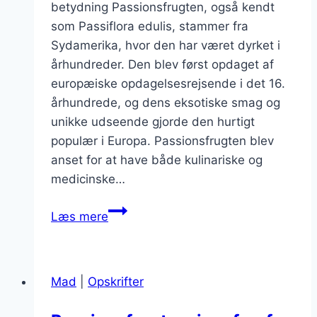
betydning Passionsfrugten, også kendt
som Passiflora edulis, stammer fra
Sydamerika, hvor den har været dyrket i
århundreder. Den blev først opdaget af
europæiske opdagelsesrejsende i det 16.
århundrede, og dens eksotiske smag og
unikke udseende gjorde den hurtigt
populær i Europa. Passionsfrugten blev
anset for at have både kulinariske og
medicinske…
Passionsfrugt
Læs mere
marmelade
til
morgenmad
Mad
|
Opskrifter