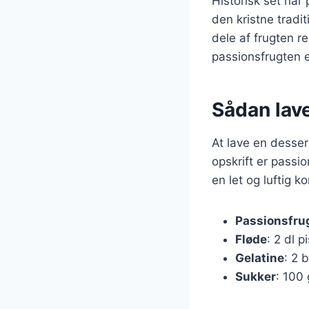
Historisk set har
den kristne tradi
dele af frugten r
passionsfrugten e
Sådan lav
At lave en desser
opskrift er pass
en let og luftig 
Passionsfru
Fløde
: 2 dl 
Gelatine
: 2 
Sukker
: 100 