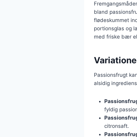
Fremgangsmåden er 
bland passionsfru
flødeskummet ind 
portionsglas og l
med friske bær el
Variatione
Passionsfrugt kan
alsidig ingredien
Passionsfru
fyldig passio
Passionsfru
citronsaft.
Passionsfru