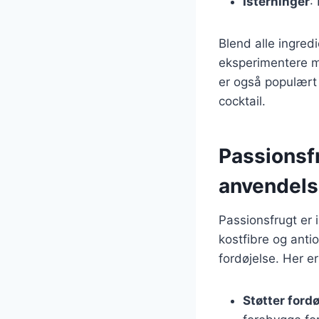
Isterninger
:
Blend alle ingred
eksperimentere me
er også populært 
cocktail.
Passionsf
anvendels
Passionsfrugt er 
kostfibre og anti
fordøjelse. Her 
Støtter ford