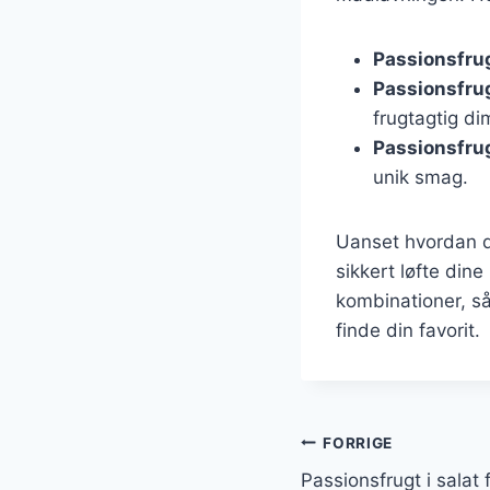
Passionsfrug
Passionsfrug
frugtagtig di
Passionsfrug
unik smag.
Uanset hvordan d
sikkert løfte dine
kombinationer, så
finde din favorit.
Indlægsnavi
FORRIGE
Passionsfrugt i salat