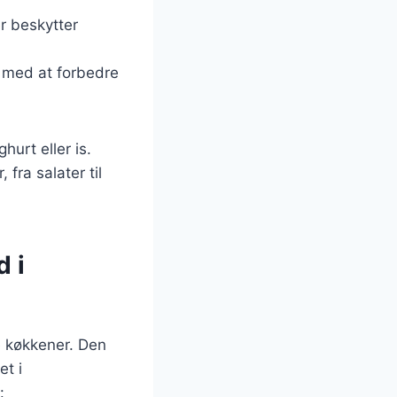
er beskytter
e med at forbedre
urt eller is.
fra salater til
 i
e køkkener. Den
et i
: