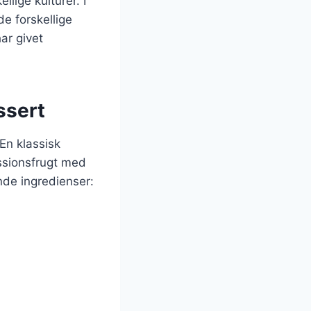
lige kulturer. I
de forskellige
ar givet
ssert
En klassisk
ssionsfrugt med
nde ingredienser: