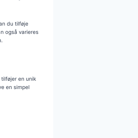
n du tilføje
an også varieres
n.
ilføjer en unik
ve en simpel