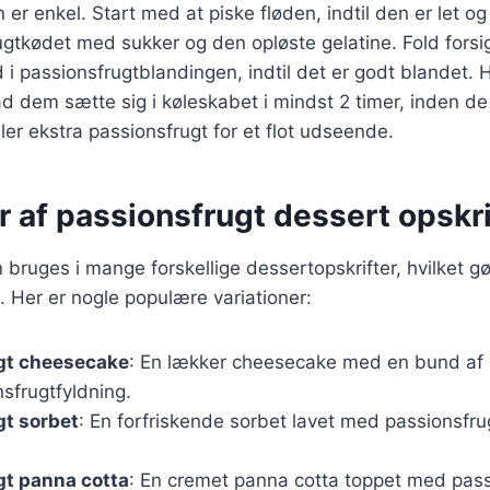
enkel. Start med at piske fløden, indtil den er let og lu
gtkødet med sukker og den opløste gelatine. Fold forsig
i passionsfrugtblandingen, indtil det er godt blandet. 
ad dem sætte sig i køleskabet i mindst 2 timer, inden de
ler ekstra passionsfrugt for et flot udseende.
r af passionsfrugt dessert opskri
 bruges i mange forskellige dessertopskrifter, hvilket gø
s. Her er nogle populære variationer:
gt cheesecake
: En lækker cheesecake med en bund af 
nsfrugtfyldning.
gt sorbet
: En forfriskende sorbet lavet med passionsfru
gt panna cotta
: En cremet panna cotta toppet med pas