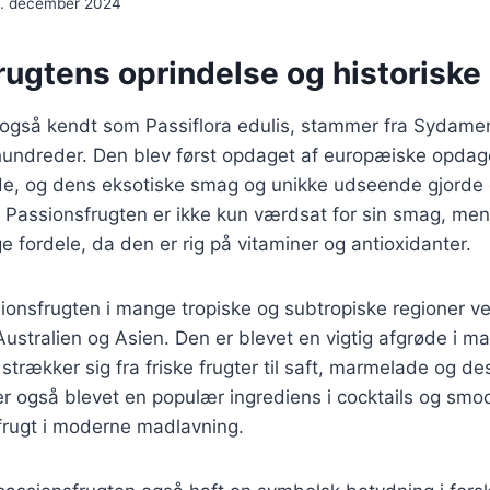
. december 2024
rugtens oprindelse og historiske
 også kendt som Passiflora edulis, stammer fra Sydamer
rhundreder. Den blev først opdaget af europæiske opdag
de, og dens eksotiske smag og unikke udseende gjorde 
 Passionsfrugten er ikke kun værdsat for sin smag, men
ordele, da den er rig på vitaminer og antioxidanter.
ionsfrugten i mange tropiske og subtropiske regioner v
Australien og Asien. Den er blevet en vigtig afgrøde i m
trækker sig fra friske frugter til saft, marmelade og de
r også blevet en populær ingrediens i cocktails og smoot
g frugt i moderne madlavning.