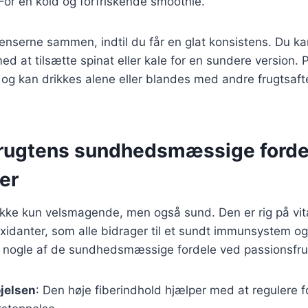
 For en kold og forfriskende smoothie.
ienserne sammen, indtil du får en glat konsistens. Du k
d at tilsætte spinat eller kale for en sundere version. 
og kan drikkes alene eller blandes med andre frugtsaft
rugtens sundhedsmæssige forde
er
ikke kun velsmagende, men også sund. Den er rig på vit
oxidanter, som alle bidrager til et sundt immunsystem o
er nogle af de sundhedsmæssige fordele ved passionsfru
øjelsen
: Den høje fiberindhold hjælper med at regulere 