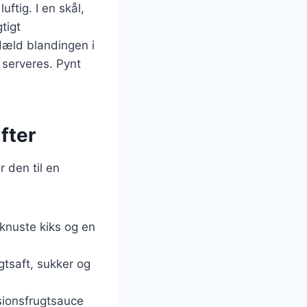
ftig. I en skål,
tigt
Hæld blandingen i
 serveres. Pynt
fter
r den til en
knuste kiks og en
gtsaft, sukker og
sionsfrugtsauce