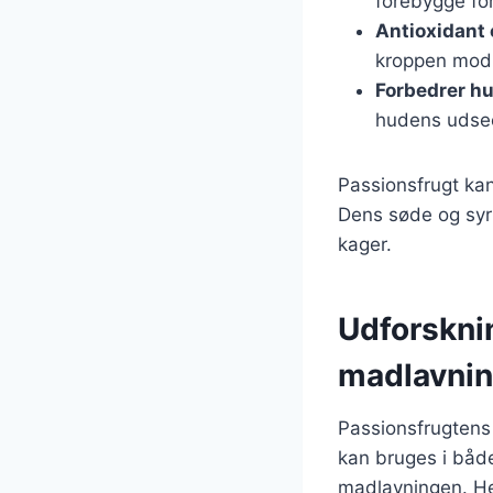
forebygge fo
Antioxidant
kroppen mod f
Forbedrer h
hudens udsee
Passionsfrugt kan
Dens søde og syrli
kager.
Udforsknin
madlavni
Passionsfrugtens 
kan bruges i både 
madlavningen. Her