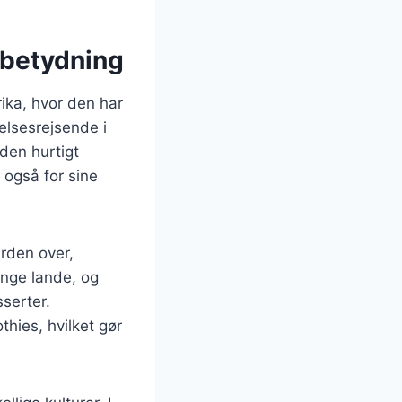
 betydning
ika, hvor den har
elsesrejsende i
den hurtigt
 også for sine
erden over,
ange lande, og
sserter.
hies, hvilket gør