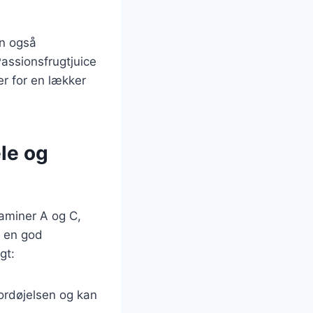
an også
Passionsfrugtjuice
er for en lækker
le og
aminer A og C,
g en god
gt:
fordøjelsen og kan