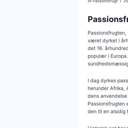
Af
Passionsfrugt
25
Passionsf
Passionsfrugten,
været dyrket i å
det 16. århundre
populær i Europa.
sundhedsmæssige f
I dag dyrkes pass
herunder Afrika, 
dens anvendelse s
Passionsfrugten e
den til en alsidi