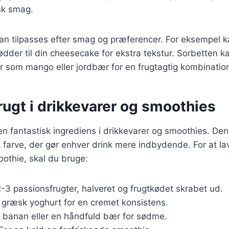
sk smag.
kan tilpasses efter smag og præferencer. For eksempel ka
ødder til din cheesecake for ekstra tekstur. Sorbetten k
r som mango eller jordbær for en frugtagtig kombinatio
ugt i drikkevarer og smoothies
en fantastisk ingrediens i drikkevarer og smoothies. Den t
farve, der gør enhver drink mere indbydende. For at la
othie, skal du bruge:
2-3 passionsfrugter, halveret og frugtkødet skrabet ud.
dl græsk yoghurt for en cremet konsistens.
1 banan eller en håndfuld bær for sødme.