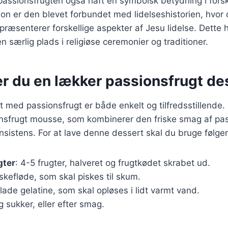
 passionsfrugten også haft en symbolsk betydning i forskel
tion er den blevet forbundet med lidelseshistorien, hvor 
epræsenterer forskellige aspekter af Jesu lidelse. Dette h
n særlig plads i religiøse ceremonier og traditioner.
er du en lækker passionsfrugt de
t med passionsfrugt er både enkelt og tilfredsstillende. 
ionsfrugt mousse, som kombinerer den friske smag af pa
konsistens. For at lave denne dessert skal du bruge følge
gter
: 4-5 frugter, halveret og frugtkødet skrabet ud.
piskefløde, som skal piskes til skum.
blade gelatine, som skal opløses i lidt varmt vand.
g sukker, eller efter smag.