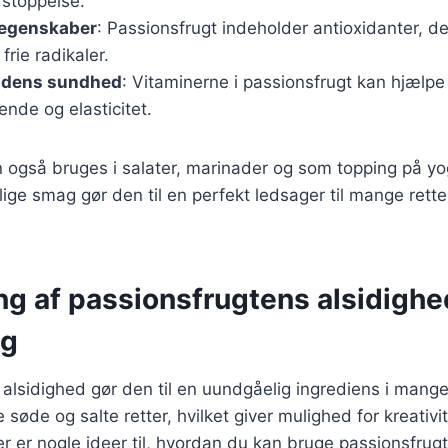
rstoppelse.
 egenskaber
: Passionsfrugt indeholder antioxidanter, d
rie radikaler.
udens sundhed
: Vitaminerne i passionsfrugt kan hjælp
nde og elasticitet.
 også bruges i salater, marinader og som topping på yogh
ge smag gør den til en perfekt ledsager til mange retter, 
g af passionsfrugtens alsidighed
ng
alsidighed gør den til en uundgåelig ingrediens i mang
søde og salte retter, hvilket giver mulighed for kreativit
 er nogle ideer til, hvordan du kan bruge passionsfrugt