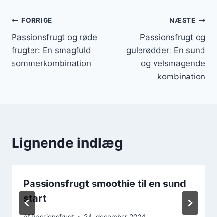
Indlægsnavigation
FORRIGE
NÆSTE
Passionsfrugt og røde
Passionsfrugt og
frugter: En smagfuld
gulerødder: En sund
sommerkombination
og velsmagende
kombination
Lignende indlæg
Passionsfrugt smoothie til en sund
start
Af
Passionsfrugt
24. december 2024