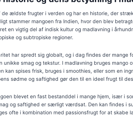
de ældste frugter i verden og har en historie, der stræk
ligt stammer mangoen fra Indien, hvor den blev betragt
ret en vigtig del af indisk kultur og madlavning i århund
opiske og subtropiske regioner.
tet har spredt sig globalt, og i dag findes der mange fo
n unikke smag og tekstur. I madlavning bruges mango o
en kan spises frisk, bruges i smoothies, eller som en ingr
ns sødme og saftighed gør den til en ideel frugt til de
goen blevet en fast bestanddel i mange hjem, især i
mag og saftighed er særligt værdsat. Den kan findes i 
ges ofte i kombination med passionsfrugt for at skabe l