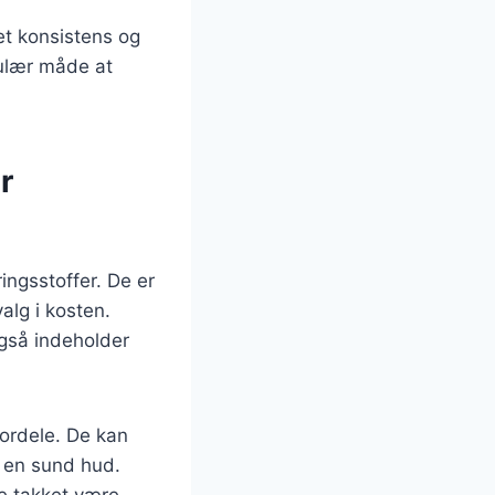
et konsistens og
pulær måde at
r
ngsstoffer. De er
valg i kosten.
også indeholder
ordele. De kan
l en sund hud.
e takket være