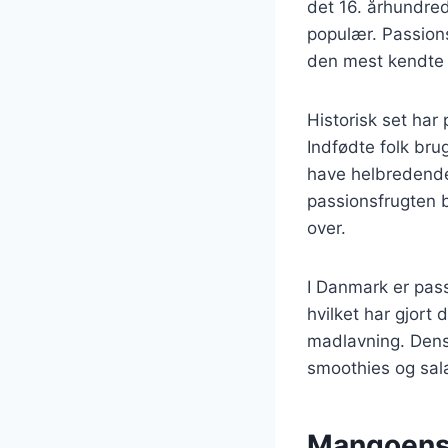
det 16. århundre
populær. Passions
den mest kendte e
Historisk set har 
Indfødte folk bru
have helbredende e
passionsfrugten b
over.
I Danmark er pass
hvilket har gjort 
madlavning. Dens 
smoothies og sala
Mangoens 