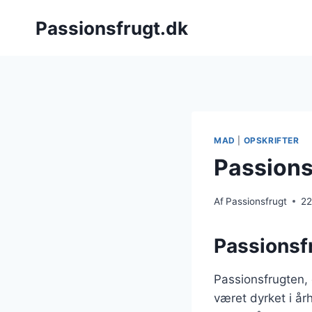
Fortsæt
Passionsfrugt.dk
til
indhold
MAD
|
OPSKRIFTER
Passions
Af
Passionsfrugt
22
Passionsf
Passionsfrugten, 
været dyrket i å