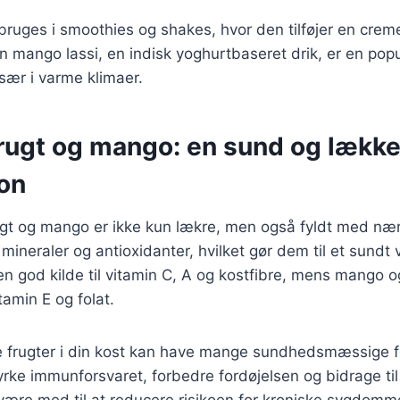
ruges i smoothies og shakes, hvor den tilføjer en crem
n mango lassi, en indisk yoghurtbaseret drik, er en po
sær i varme klimaer.
rugt og mango: en sund og lække
on
gt og mango er ikke kun lækre, men også fyldt med næri
 mineraler og antioxidanter, hvilket gør dem til et sundt 
en god kilde til vitamin C, A og kostfibre, mens mango 
tamin E og folat.
se frugter i din kost kan have mange sundhedsmæssige f
rke immunforsvaret, forbedre fordøjelsen og bidrage ti
ære med til at reducere risikoen for kroniske sygdomm