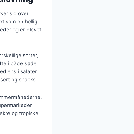
ker sig over
et som en hellig
reder og er blevet
rskellige sorter,
fte i både søde
ediens i salater
ssert og snacks.
 sommermånederne,
supermarkeder
ækre og tropiske