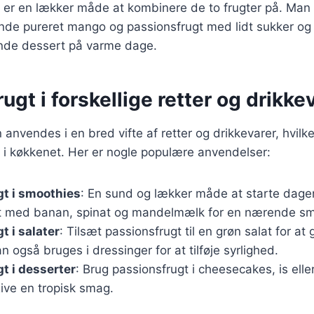
er en lækker måde at kombinere de to frugter på. Man 
nde pureret mango og passionsfrugt med lidt sukker og c
kende dessert på varme dage.
ugt i forskellige retter og drikke
anvendes i en bred vifte af retter og drikkevarer, hvilke
s i køkkenet. Her er nogle populære anvendelser:
t i smoothies
: En sund og lækker måde at starte dage
t med banan, spinat og mandelmælk for en nærende sm
t i salater
: Tilsæt passionsfrugt til en grøn salat for at
 også bruges i dressinger for at tilføje syrlighed.
t i desserter
: Brug passionsfrugt i cheesecakes, is ell
give en tropisk smag.