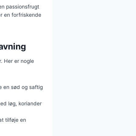
en passionsfrugt
r en forfriskende
avning
r. Her er nogle
ve en sød og saftig
ed løg, koriander
t tilføje en