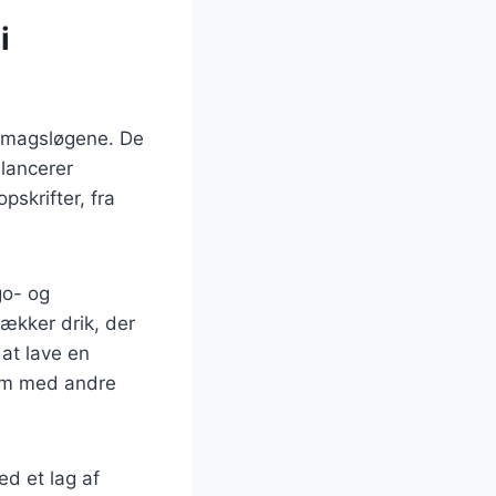
i
 smagsløgene. De
alancerer
skrifter, fra
go- og
ækker drik, der
at lave en
dem med andre
d et lag af