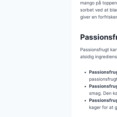
mango på toppen 
sorbet ved at bla
giver en forfris
Passionsfr
Passionsfrugt kan 
alsidig ingredien
Passionsfrug
passionsfrug
Passionsfrug
smag. Den kan
Passionsfrug
kager for at 