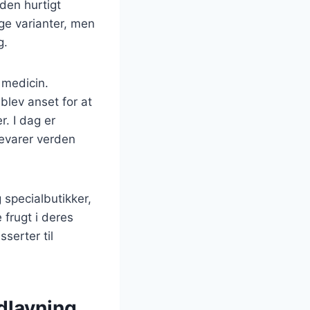
den hurtigt
ge varianter, men
g.
g medicin.
blev anset for at
r. I dag er
kevarer verden
 specialbutikker,
 frugt i deres
serter til
dlavning