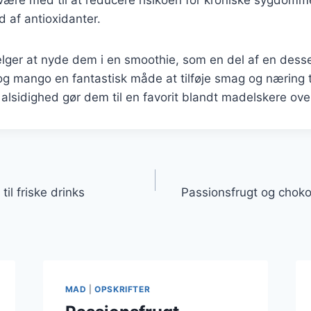
d af antioxidanter.
er at nyde dem i en smoothie, som en del af en dessert 
og mango en fantastisk måde at tilføje smag og næring ti
alsidighed gør dem til en favorit blandt madelskere ove
gation
til friske drinks
Passionsfrugt og chok
MAD
|
OPSKRIFTER