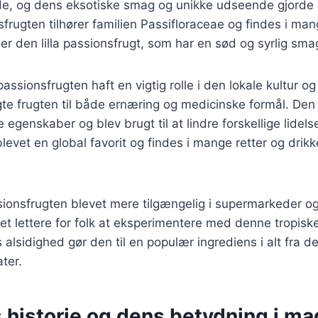
de, og dens eksotiske smag og unikke udseende gjorde 
frugten tilhører familien Passifloraceae og findes i man
r den lilla passionsfrugt, som har en sød og syrlig sma
passionsfrugten haft en vigtig rolle i den lokale kultur o
gte frugten til både ernæring og medicinske formål. Den 
genskaber og blev brugt til at lindre forskellige lidelse
levet en global favorit og findes i mange retter og drik
ionsfrugten blevet mere tilgængelig i supermarkeder og
det lettere for folk at eksperimentere med denne tropiske
alsidighed gør den til en populær ingrediens i alt fra des
ter.
historie og dens betydning i ma