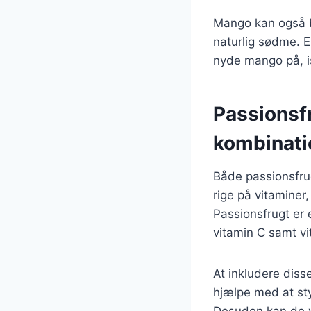
Mango kan også b
naturlig sødme. E
nyde mango på, i
Passionsf
kombinati
Både passionsfru
rige på vitaminer,
Passionsfrugt er 
vitamin C samt vi
At inkludere dis
hjælpe med at sty
Desuden kan de v