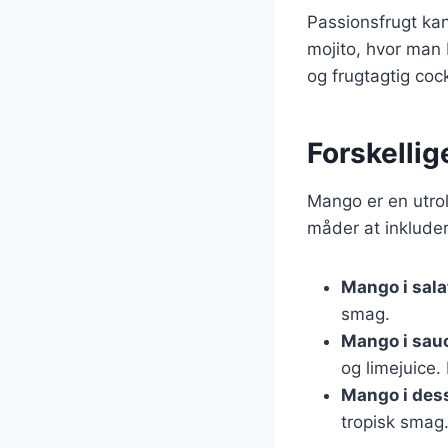
Passionsfrugt kan
mojito, hvor man 
og frugtagtig cock
Forskelli
Mango er en utroli
måder at inklude
Mango i sala
smag.
Mango i sau
og limejuice. 
Mango i des
tropisk smag