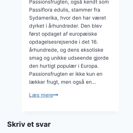
Passionsfrugten, også kendt som
Passiflora edulis, stammer fra
Sydamerika, hvor den har været
dyrket i århundreder. Den blev
først opdaget af europæiske
opdagelsesrejsende i det 16.
århundrede, og dens eksotiske
smag og unikke udseende gjorde
den hurtigt populær i Europa.
Passionsfrugten er ikke kun en
lækker frugt, men også en…
Opskrifter
Læs mere
med
passionsfrugt
og
Skriv et svar
mango