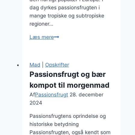
dag dyrkes passionsfrugten i
mange tropiske og subtropiske
regioner…
Passionsfrugt
Læs mere
og
chokolade
kombinationer
Mad
|
Opskrifter
Passionsfrugt og bær
kompot til morgenmad
Af
Passionsfrugt
28. december
2024
Passionsfrugtens oprindelse og
historiske betydning
Passionsfrugten, også kendt som