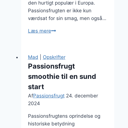
den hurtigt populær i Europa.
Passionsfrugten er ikke kun
værdsat for sin smag, men også…
Passionsfrugt
Læs mere
i
drink
opskrifter
Mad
|
Opskrifter
til
Passionsfrugt
festlige
smoothie til en sund
lejligheder
start
Af
Passionsfrugt
24. december
2024
Passionsfrugtens oprindelse og
historiske betydning