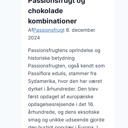
Passionsfrugt og
start
chokolade
kombinationer
Af
Passionsfrugt
8. december
2024
Passionsfrugtens oprindelse og
historiske betydning
Passionsfrugten, også kendt som
Passiflora edulis, stammer fra
Sydamerika, hvor den har været
dyrket i århundreder. Den blev
først opdaget af europæiske
opdagelsesrejsende i det 16.
århundrede, og dens eksotiske
smag og unikke udseende gjorde
den hurtigt populær i Europa. I