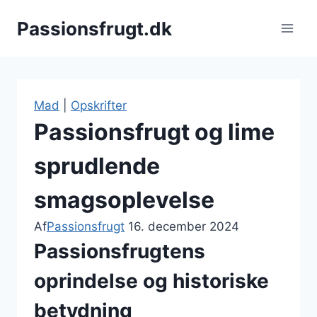
Fortsæt
Passionsfrugt.dk
til
indhold
Mad
|
Opskrifter
Passionsfrugt og lime
sprudlende
smagsoplevelse
Af
Passionsfrugt
16. december 2024
Passionsfrugtens
oprindelse og historiske
betydning