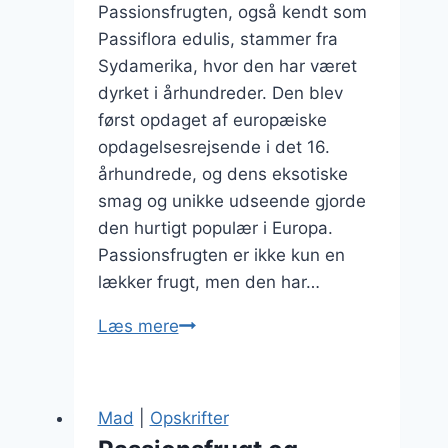
Passionsfrugten, også kendt som
Passiflora edulis, stammer fra
Sydamerika, hvor den har været
dyrket i århundreder. Den blev
først opdaget af europæiske
opdagelsesrejsende i det 16.
århundrede, og dens eksotiske
smag og unikke udseende gjorde
den hurtigt populær i Europa.
Passionsfrugten er ikke kun en
lækker frugt, men den har…
Passionsfrugt
Læs mere
smoothie
til
en
Mad
|
Opskrifter
sund