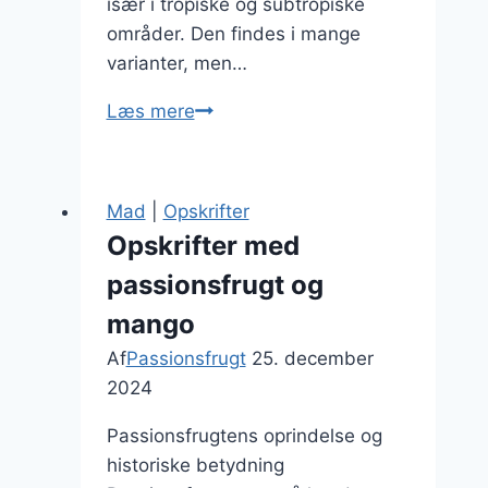
især i tropiske og subtropiske
områder. Den findes i mange
varianter, men…
Passionsfrugt
Læs mere
og
bær
til
Mad
|
Opskrifter
en
Opskrifter med
farverig
passionsfrugt og
dessertsalat
mango
Af
Passionsfrugt
25. december
2024
Passionsfrugtens oprindelse og
historiske betydning