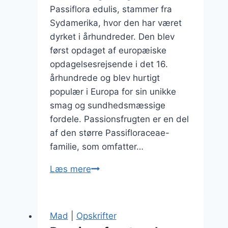
Passiflora edulis, stammer fra
Sydamerika, hvor den har været
dyrket i århundreder. Den blev
først opdaget af europæiske
opdagelsesrejsende i det 16.
århundrede og blev hurtigt
populær i Europa for sin unikke
smag og sundhedsmæssige
fordele. Passionsfrugten er en del
af den større Passifloraceae-
familie, som omfatter…
Passionsfrugt
Læs mere
og
bær
kompot
Mad
|
Opskrifter
til