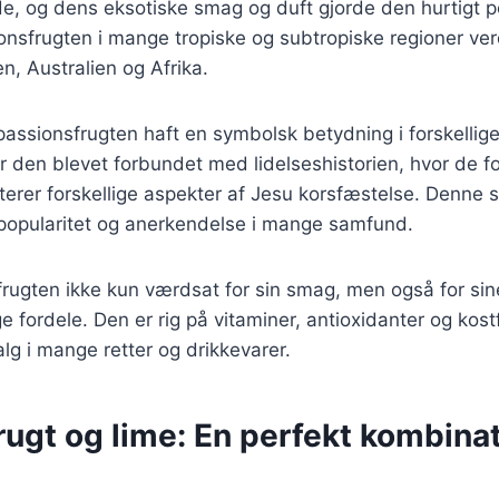
e, og dens eksotiske smag og duft gjorde den hurtigt po
nsfrugten i mange tropiske og subtropiske regioner ver
en, Australien og Afrika.
passionsfrugten haft en symbolsk betydning i forskellige 
er den blevet forbundet med lidelseshistorien, hvor de fo
erer forskellige aspekter af Jesu korsfæstelse. Denne 
 popularitet og anerkendelse i mange samfund.
frugten ikke kun værdsat for sin smag, men også for sin
ordele. Den er rig på vitaminer, antioxidanter og kostfi
alg i mange retter og drikkevarer.
ugt og lime: En perfekt kombinat