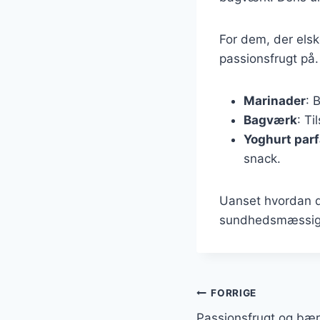
For dem, der els
passionsfrugt på.
Marinader
: 
Bagværk
: Ti
Yoghurt parf
snack.
Uanset hvordan d
sundhedsmæssige f
Indlægsnavi
FORRIGE
Passionsfrugt og bær