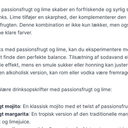
passionsfrugt og lime skaber en forfriskende og syrlig
drinks. Lime tilføjer en skarphed, der komplementerer den
frugten. Denne kombination er ikke kun lækker, men ogs
e klare farver.
ks med passionsfrugt og lime, kan du eksperimentere me
at finde den perfekte balance. Tilsætning af sodavand e
e effekt, mens en smule sukker eller honning kan juste
n alkoholisk version, kan rom eller vodka være fremrag
lære drinksopskrifter med passionsfrugt og lime:
t mojito
: En klassisk mojito med et twist af passionsfru
gt margarita
: En tropisk version af den traditionelle ma
 og limejuice.