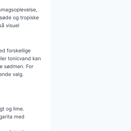
 smagsoplevelse,
 søde og tropiske
å visuel
d forskellige
ller tonicvand kan
re sødmen. For
ende valg.
gt og lime.
rgarita med