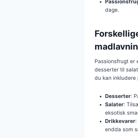
Passionsfru
dage.
Forskellig
madlavni
Passionsfrugt er 
desserter til sala
du kan inkludere 
Desserter
: P
Salater
: Tils
eksotisk sma
Drikkevarer
:
endda som sm