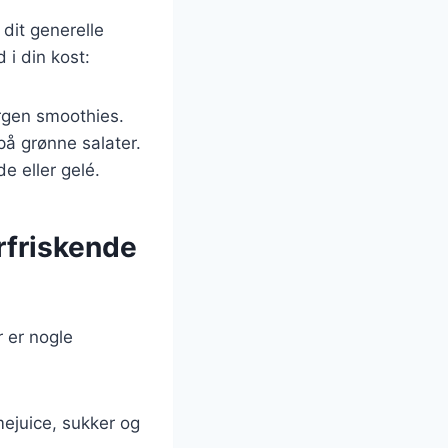
dit generelle
 i din kost:
rgen smoothies.
 på grønne salater.
e eller gelé.
orfriskende
r er nogle
mejuice, sukker og