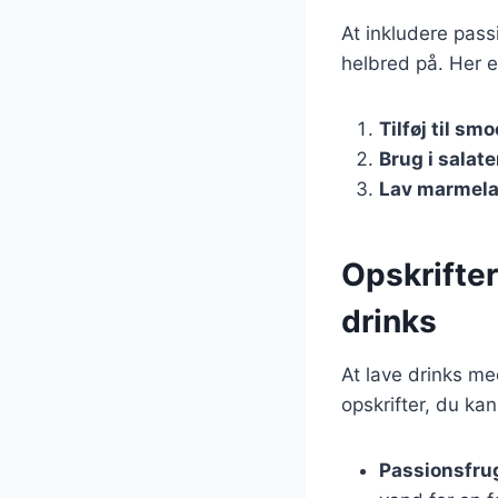
At inkludere pass
helbred på. Her er
Tilføj til sm
Brug i salate
Lav marmel
Opskrifter
drinks
At lave drinks me
opskrifter, du k
Passionsfru