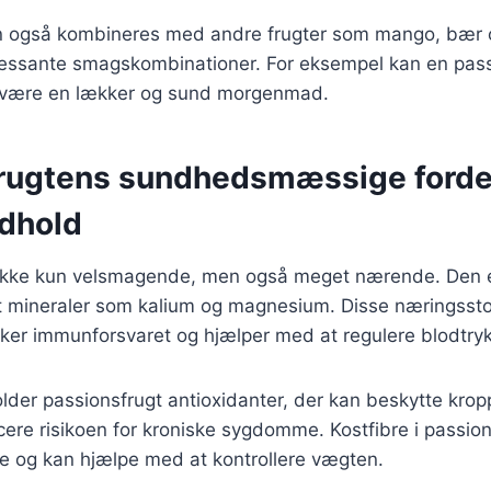
n også kombineres med andre frugter som mango, bær o
eressante smagskombinationer. For eksempel kan en pass
være en lækker og sund morgenmad.
rugtens sundhedsmæssige forde
dhold
 ikke kun velsmagende, men også meget nærende. Den er
 mineraler som kalium og magnesium. Disse næringsstoff
ker immunforsvaret og hjælper med at regulere blodtryk
der passionsfrugt antioxidanter, der kan beskytte krop
cere risikoen for kroniske sygdomme. Kostfibre i passio
se og kan hjælpe med at kontrollere vægten.