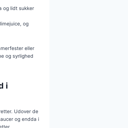
a og lidt sukker
limejuice, og
mmerfester eller
e og syrlighed
 i
retter. Udover de
saucer og endda i
tter.