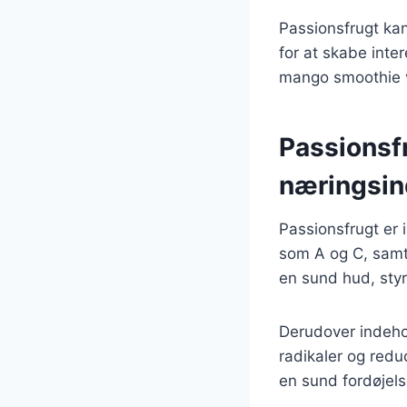
Passionsfrugt ka
for at skabe int
mango smoothie 
Passionsf
næringsin
Passionsfrugt er
som A og C, samt
en sund hud, styr
Derudover indehol
radikaler og redu
en sund fordøjel