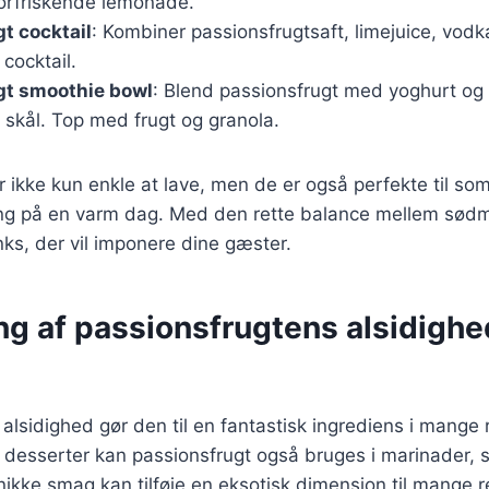
forfriskende lemonade.
t cocktail
: Kombiner passionsfrugtsaft, limejuice, vodk
 cocktail.
gt smoothie bowl
: Blend passionsfrugt med yoghurt og 
 skål. Top med frugt og granola.
er ikke kun enkle at lave, men de er også perfekte til so
ing på en varm dag. Med den rette balance mellem sødm
ks, der vil imponere dine gæster.
g af passionsfrugtens alsidighed
alsidighed gør den til en fantastisk ingrediens i mange 
 desserter kan passionsfrugt også bruges i marinader, 
kke smag kan tilføje en eksotisk dimension til mange re