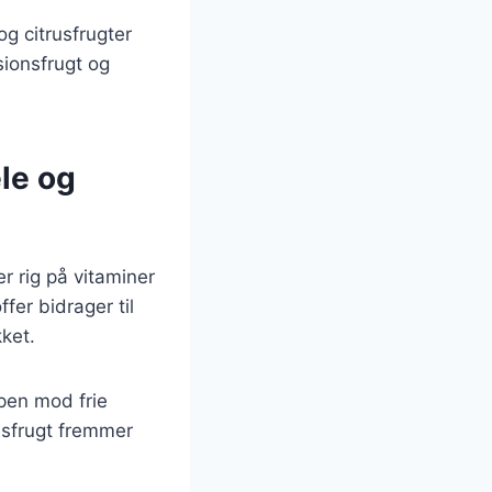
g citrusfrugter
ionsfrugt og
le og
 rig på vitaminer
er bidrager til
ket.
pen mod frie
nsfrugt fremmer