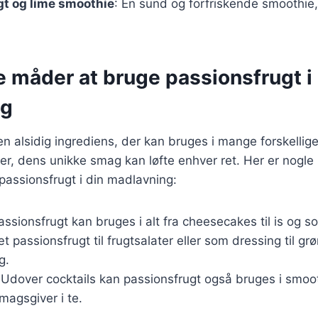
gt og lime smoothie
: En sund og forfriskende smoothie,
e måder at bruge passionsfrugt i
ng
en alsidig ingrediens, der kan bruges i mange forskellige 
ter, dens unikke smag kan løfte enhver ret. Her er nogle 
passionsfrugt i din madlavning:
assionsfrugt kan bruges i alt fra cheesecakes til is og so
æt passionsfrugt til frugtsalater eller som dressing til gr
g.
 Udover cocktails kan passionsfrugt også bruges i smoot
agsgiver i te.