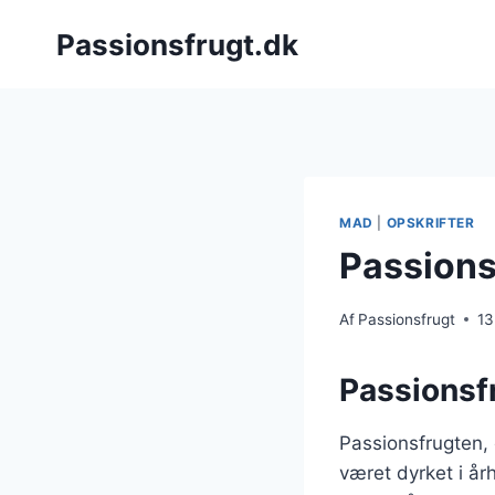
Fortsæt
Passionsfrugt.dk
til
indhold
MAD
|
OPSKRIFTER
Passionsf
Af
Passionsfrugt
13
Passionsf
Passionsfrugten,
været dyrket i å