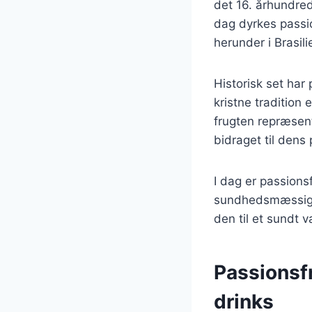
det 16. århundred
dag dyrkes passio
herunder i Brasili
Historisk set har 
kristne tradition 
frugten repræsent
bidraget til dens
I dag er passions
sundhedsmæssige f
den til et sundt v
Passionsfr
drinks