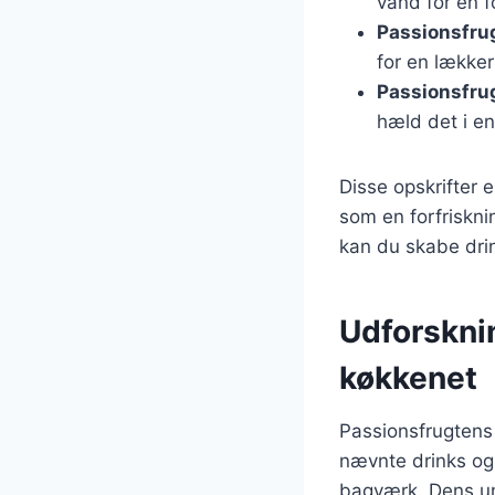
vand for en 
Passionsfrug
for en lækker
Passionsfru
hæld det i en
Disse opskrifter 
som en forfriskn
kan du skabe drin
Udforsknin
køkkenet
Passionsfrugtens 
nævnte drinks og
bagværk. Dens uni