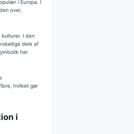
pulær i Europa. I
den over,
kulturer. I den
rskellige dele af
symbolik har
e
bre, hvilket gør
ion i