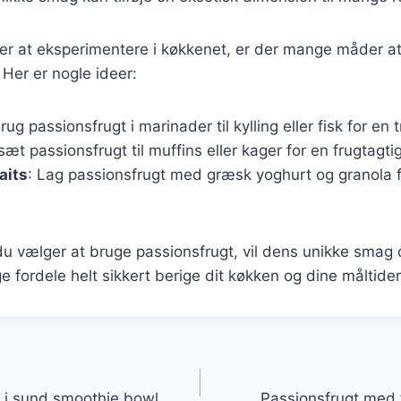
ker at eksperimentere i køkkenet, er der mange måder a
 Her er nogle ideer:
Brug passionsfrugt i marinader til kylling eller fisk for en
lsæt passionsfrugt til muffins eller kager for en frugtagt
aits
: Lag passionsfrugt med græsk yoghurt og granola 
u vælger at bruge passionsfrugt, vil dens unikke smag 
ordele helt sikkert berige dit køkken og dine måltider
gation
 i sund smoothie bowl
Passionsfrugt med f