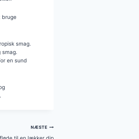
t bruge
 tropisk smag.
ig smag.
for en sund
og
.
NÆSTE
løde til en lækker dip