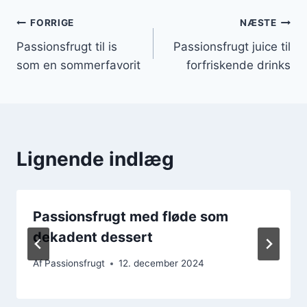
Indlægsnavigation
FORRIGE
NÆSTE
Passionsfrugt til is
Passionsfrugt juice til
som en sommerfavorit
forfriskende drinks
Lignende indlæg
Passionsfrugt med fløde som
dekadent dessert
Af
Passionsfrugt
12. december 2024