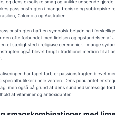
de, og dens eksotiske smag og unikke udseende gjorde 
rkes passionsfrugten i mange tropiske og subtropiske r
Brasilien, Colombia og Australien.
passionsfrugten haft en symbolsk betydning i forskellige 
 er den ofte forbundet med lidelsen og opstandelsen af J
 den et særligt sted i religiøse ceremonier. I mange syd
nsfrugten også blevet brugt i traditionel medicin til at 
r.
aliseringen har taget fart, er passionsfrugten blevet mer
specialbutikker i hele verden. Dens popularitet er steg
mag, men også på grund af dens sundhedsmæssige ford
dhold af vitaminer og antioxidanter.
og smagskombinationer med lim