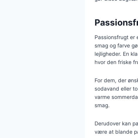
Passionsfr
Passionsfrugt er 
smag og farve gør 
lejligheder. En kl
hvor den friske f
For dem, der ønsk
sodavand eller to
varme sommerdage
smag.
Derudover kan pas
være at blande pa