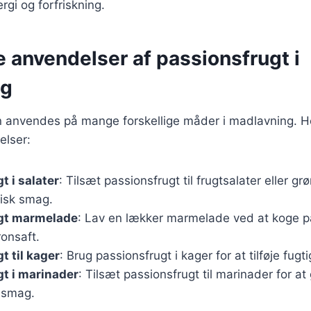
ergi og forfriskning.
e anvendelser af passionsfrugt i
ng
n anvendes på mange forskellige måder i madlavning. He
lser:
t i salater
: Tilsæt passionsfrugt til frugtsalater eller gr
tisk smag.
gt marmelade
: Lav en lækker marmelade ved at koge 
ronsaft.
t til kager
: Brug passionsfrugt i kager for at tilføje fu
t i marinader
: Tilsæt passionsfrugt til marinader for at
g smag.