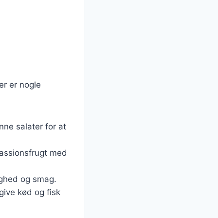
r er nogle
ønne salater for at
passionsfrugt med
gtighed og smag.
 give kød og fisk