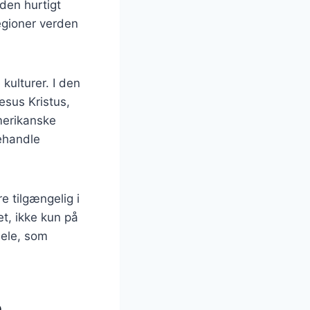
den hurtigt
egioner verden
kulturer. I den
esus Kristus,
amerikanske
behandle
e tilgængelig i
et, ikke kun på
ele, som
e