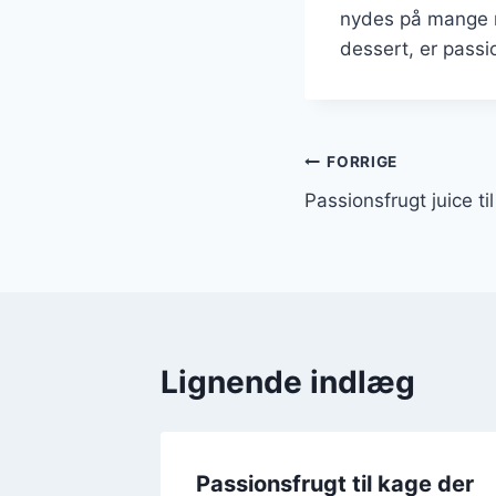
nydes på mange m
dessert, er passio
Indlægsnavi
FORRIGE
Passionsfrugt juice ti
Lignende indlæg
Passionsfrugt til kage der