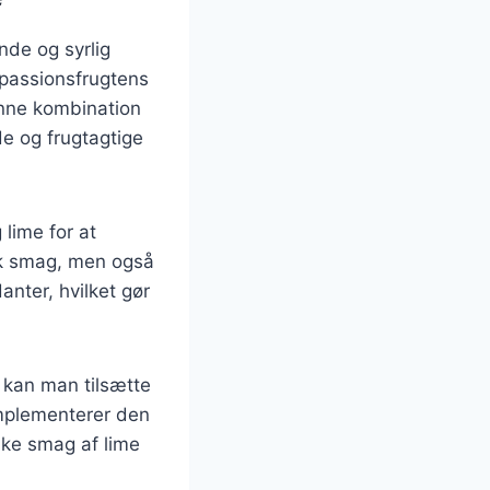
nde og syrlig
l passionsfrugtens
enne kombination
de og frugtagtige
lime for at
sk smag, men også
nter, hvilket gør
 kan man tilsætte
komplementerer den
ske smag af lime