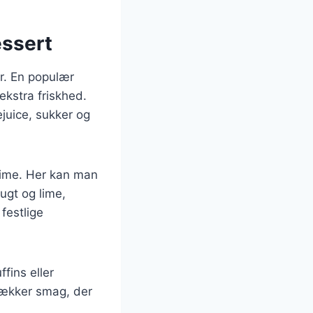
essert
r. En populær
ekstra friskhed.
ejuice, sukker og
lime. Her kan man
ugt og lime,
festlige
fins eller
 lækker smag, der