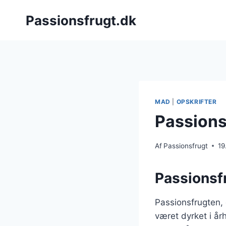
Fortsæt
Passionsfrugt.dk
til
indhold
MAD
|
OPSKRIFTER
Passionsf
Af
Passionsfrugt
19
Passionsf
Passionsfrugten, 
været dyrket i å