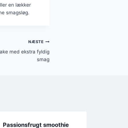
ler en lækker
dine smagsløg.
NÆSTE
ake med ekstra fyldig
smag
Passionsfrugt smoothie
Passion