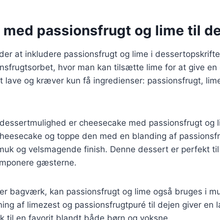
 med passionsfrugt og lime til d
r at inkludere passionsfrugt og lime i dessertopskrifte
nsfrugtsorbet, hvor man kan tilsætte lime for at give en 
at lave og kræver kun få ingredienser: passionsfrugt, lim
dessertmulighed er cheesecake med passionsfrugt og 
 cheesecake og toppe den med en blanding af passionsfr
smuk og velsmagende finish. Denne dessert er perfekt til 
l imponere gæsterne.
er bagværk, kan passionsfrugt og lime også bruges i muf
ing af limezest og passionsfrugtpuré til dejen giver en
 til en favorit blandt både børn og voksne.