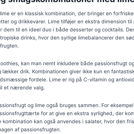
lime er en klassisk kombination, der bringer en forfriske
tter og drikkevarer. Lime tilføjer en ekstra dimension ti
r dem til en ideel duo i både desserter og cocktails. D
 tropiske drinks, hvor den syrlige limebalancerer den sø
frugten.
oothies, kan man nemt inkludere både passionsfrugt og 
 lækker drik. Kombinationen giver ikke kun en fantasti
mæssige fordele. Lime er rig på C-vitamin og antioxida
il et nærende valg.
ssionsfrugt og lime også bruges sammen. For eksempel
passionsfrugttærte for at give en ekstra syrlighed, der 
 kombination kan også anvendes i salater, hvor den fri
agen af passionsfrugten.