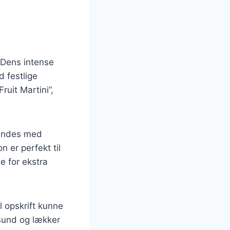
 Dens intense
d festlige
ruit Martini”,
landes med
 er perfekt til
 for ekstra
l opskrift kunne
 sund og lækker