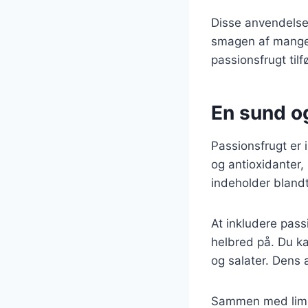
Disse anvendelser
smagen af mange r
passionsfrugt til
En sund og
Passionsfrugt er 
og antioxidanter, 
indeholder blandt
At inkludere pass
helbred på. Du ka
og salater. Dens a
Sammen med lime 