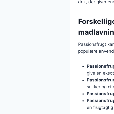
drik, der giver en
Forskellig
madlavni
Passionsfrugt ka
populære anvende
Passionsfrug
give en ekso
Passionsfru
sukker og cit
Passionsfrug
Passionsfrug
en frugtagti