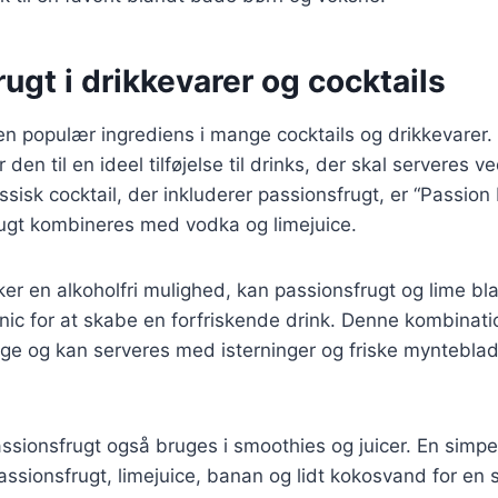
ugt i drikkevarer og cocktails
en populær ingrediens i mange cocktails og drikkevarer.
den til en ideel tilføjelse til drinks, der skal serveres ve
assisk cocktail, der inkluderer passionsfrugt, er “Passion F
rugt kombineres med vodka og limejuice.
er en alkoholfri mulighed, kan passionsfrugt og lime b
nic for at skabe en forfriskende drink. Denne kombination
 og kan serveres med isterninger og friske mynteblade
sionsfrugt også bruges i smoothies og juicer. En simpe
ssionsfrugt, limejuice, banan og lidt kokosvand for en