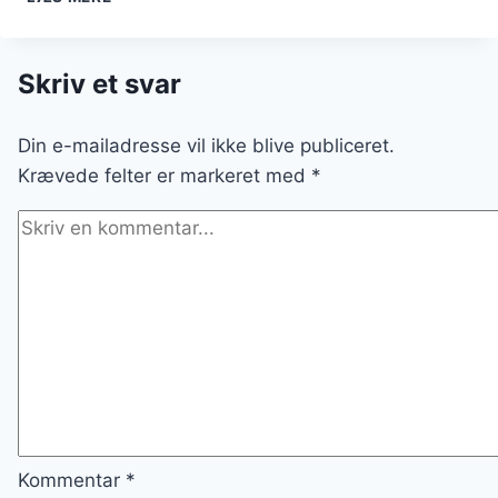
OG
MANGO
PÅ
TROPISK
Skriv et svar
TALLERKEN
Din e-mailadresse vil ikke blive publiceret.
Krævede felter er markeret med
*
Kommentar
*