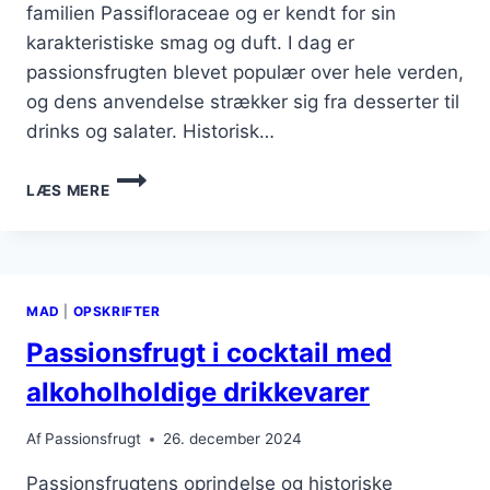
familien Passifloraceae og er kendt for sin
karakteristiske smag og duft. I dag er
passionsfrugten blevet populær over hele verden,
og dens anvendelse strækker sig fra desserter til
drinks og salater. Historisk…
PASSIONSFRUGT
LÆS MERE
I
CHEESECAKE
MED
SMAGFULD
FYLD
MAD
|
OPSKRIFTER
Passionsfrugt i cocktail med
alkoholholdige drikkevarer
Af
Passionsfrugt
26. december 2024
Passionsfrugtens oprindelse og historiske