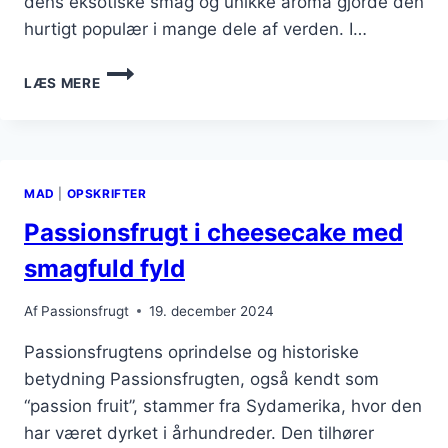
dens eksotiske smag og unikke aroma gjorde den
hurtigt populær i mange dele af verden. I…
PASSIONSFRUGT
LÆS MERE
I
CHEESECAKE
FOR
EN
EKSOTISK
MAD
|
OPSKRIFTER
SMAG
Passionsfrugt i cheesecake med
smagfuld fyld
Af
Passionsfrugt
19. december 2024
Passionsfrugtens oprindelse og historiske
betydning Passionsfrugten, også kendt som
“passion fruit”, stammer fra Sydamerika, hvor den
har været dyrket i århundreder. Den tilhører