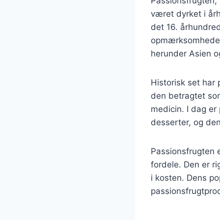
Passionsfrugten,
været dyrket i å
det 16. århundre
opmærksomheden. 
herunder Asien og
Historisk set har 
den betragtet som
medicin. I dag er
desserter, og de
Passionsfrugten 
fordele. Den er ri
i kosten. Dens pop
passionsfrugtpro