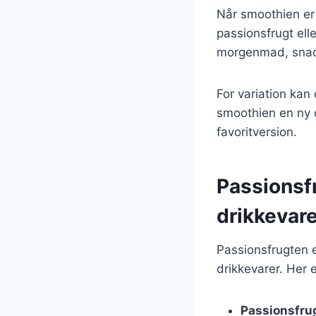
Når smoothien er 
passionsfrugt ell
morgenmad, snack
For variation kan
smoothien en ny d
favoritversion.
Passionsfr
drikkevare
Passionsfrugten e
drikkevarer. Her 
Passionsfrug