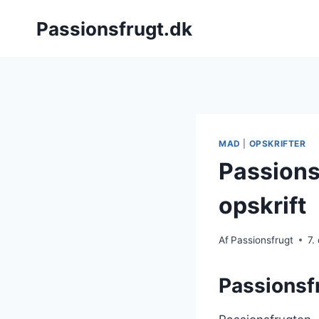
Fortsæt
Passionsfrugt.dk
til
indhold
MAD
|
OPSKRIFTER
Passions
opskrift
Af
Passionsfrugt
7.
Passionsf