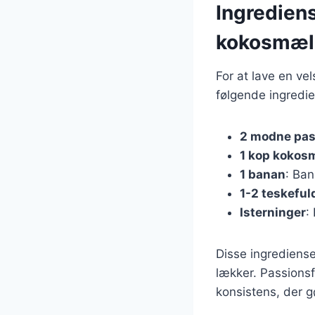
Ingrediens
kokosmæl
For at lave en v
følgende ingredie
2 modne pas
1 kop kokos
1 banan
: Ban
1-2 teskeful
Isterninger
:
Disse ingrediense
lækker. Passionsf
konsistens, der g