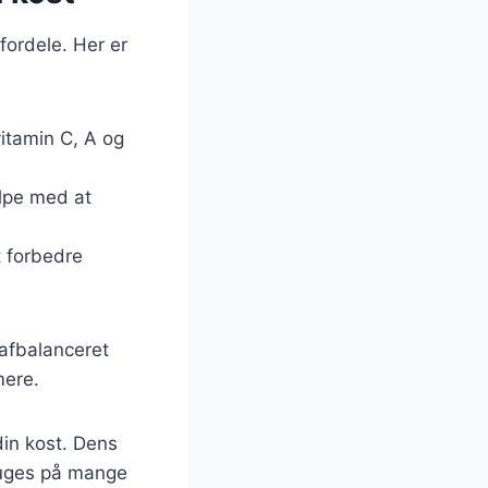
ordele. Her er
vitamin C, A og
ælpe med at
t forbedre
 afbalanceret
mere.
din kost. Dens
ruges på mange