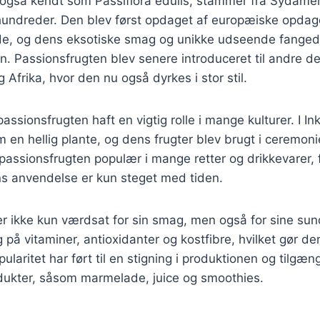
 også kendt som Passiflora edulis, stammer fra Sydamer
rhundreder. Den blev først opdaget af europæiske opdag
de, og dens eksotiske smag og unikke udseende fangede
Passionsfrugten blev senere introduceret til andre de
 Afrika, hvor den nu også dyrkes i stor stil.
passionsfrugten haft en vigtig rolle i mange kulturer. I I
 en hellig plante, og dens frugter blev brugt i ceremon
 passionsfrugten populær i mange retter og drikkevarer, f
ns anvendelse er kun steget med tiden.
er ikke kun værdsat for sin smag, men også for sine 
g på vitaminer, antioxidanter og kostfibre, hvilket gør den
ularitet har ført til en stigning i produktionen og tilgæ
dukter, såsom marmelade, juice og smoothies.