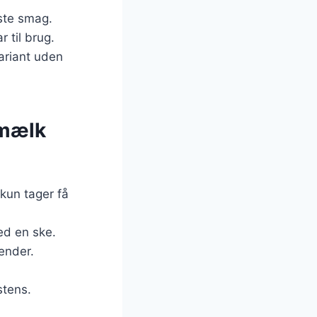
dste smag.
r til brug.
ariant uden
smælk
kun tager få
ed en ske.
ender.
stens.