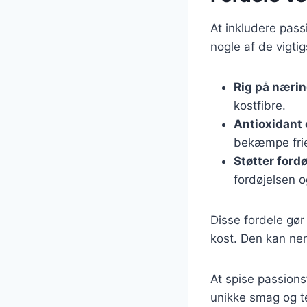
At inkludere pas
nogle af de vigtig
Rig på nærin
kostfibre.
Antioxidant
bekæmpe frie 
Støtter ford
fordøjelsen o
Disse fordele gør 
kost. Den kan nem
At spise passions
unikke smag og t