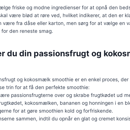
 vælge friske og modne ingredienser for at opnå den be
al være blød at røre ved, hvilket indikerer, at den er kla
være fra dåse eller karton, men sørg for at vælge en v
r for den reneste smag.
er du din passionsfrugt og koko
nsfrugt og kokosmælk smoothie er en enkel proces, der 
se trin for at få den perfekte smoothie:
skære passionsfrugterne over og skrabe frugtkødet ud m
rugtkødet, kokosmælken, bananen og honningen i en bl
ngerne for at gøre smoothien kold og forfriskende.
nserne sammen, indtil du opnår en glat og cremet konsi