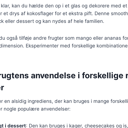
klar, kan du hælde den op i et glas og dekorere med et 
er et drys af kokosflager for et ekstra pift. Denne smoot
 eller dessert og kan nydes af hele familien.
 du også tilføje andre frugter som mango eller ananas for
imension. Eksperimenter med forskellige kombinationer 
ugtens anvendelse i forskellige 
r
r en alsidig ingrediens, der kan bruges i mange forskelli
er nogle populære anvendelser:
t i dessert
: Den kan bruges i kager, cheesecakes og is, h