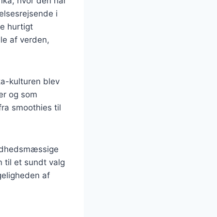
ika, hvor den har
elsesrejsende i
 hurtigt
le af verden,
nka-kulturen blev
ier og som
ra smoothies til
sundhedsmæssige
 til et sundt valg
ngeligheden af