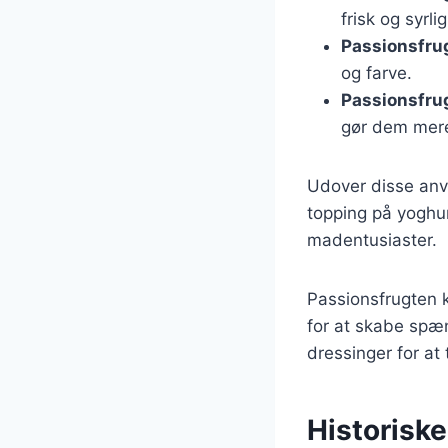
frisk og syrli
Passionsfrug
og farve.
Passionsfrug
gør dem mere
Udover disse anv
topping på yoghur
madentusiaster.
Passionsfrugten 
for at skabe spæ
dressinger for at t
Historiske