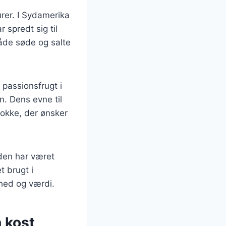
urer. I Sydamerika
 spredt sig til
både søde og salte
passionsfrugt i
n. Dens evne til
kokke, der ønsker
den har været
t brugt i
ghed og værdi.
n kost