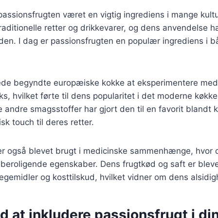
 passionsfrugten været en vigtig ingrediens i mange kult
raditionelle retter og drikkevarer, og dens anvendelse har
den. I dag er passionsfrugten en populær ingrediens i 
rede begyndte europæiske kokke at eksperimentere med 
s, hvilket førte til dens popularitet i det moderne køkke
andre smagsstoffer har gjort den til en favorit blandt 
isk touch til deres retter.
er også blevet brugt i medicinske sammenhænge, hvor 
 beroligende egenskaber. Dens frugtkød og saft er bleve
lægemidler og kosttilskud, hvilket vidner om dens alsidi
d at inkludere passionsfrugt i di