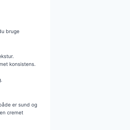
g
du bruge
ekstur.
emet konsistens.
.
 både er sund og
 en cremet