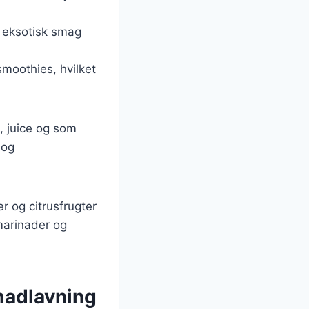
n eksotisk smag
smoothies, hvilket
, juice og som
 og
 og citrusfrugter
marinader og
madlavning