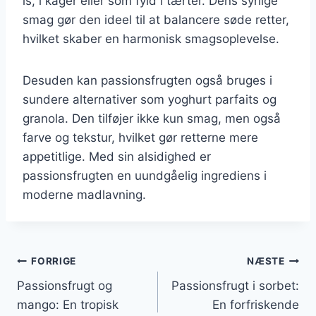
is, i kager eller som fyld i tærter. Dens syrlige
smag gør den ideel til at balancere søde retter,
hvilket skaber en harmonisk smagsoplevelse.
Desuden kan passionsfrugten også bruges i
sundere alternativer som yoghurt parfaits og
granola. Den tilføjer ikke kun smag, men også
farve og tekstur, hvilket gør retterne mere
appetitlige. Med sin alsidighed er
passionsfrugten en uundgåelig ingrediens i
moderne madlavning.
Indlægsnavigation
FORRIGE
NÆSTE
Passionsfrugt og
Passionsfrugt i sorbet:
mango: En tropisk
En forfriskende