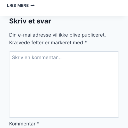
PASSIONSFRUGT
LÆS MERE
OG
VANILJE
Skriv et svar
CHEESECAKE
OPSKRIFT
Din e-mailadresse vil ikke blive publiceret.
Krævede felter er markeret med
*
Kommentar
*