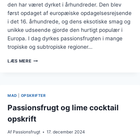
den har været dyrket i århundreder. Den blev
først opdaget af europæiske opdagelsesrejsende
i det 16. århundrede, og dens eksotiske smag og
unikke udseende gjorde den hurtigt populær i
Europa. I dag dyrkes passionsfrugten i mange
tropiske og subtropiske regioner…
PASSIONSFRUGT
LÆS MERE
OG
INGEFÆR
FOR
EN
KRYDRET
MAD
|
OPSKRIFTER
TWIST
Passionsfrugt og lime cocktail
opskrift
Af
Passionsfrugt
17. december 2024