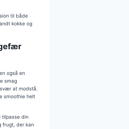
sion til både
blandt kokke og
ngefær
men også en
ge smag
 svær at modstå.
e smoothie helt
 tilpasse din
 frugt, der kan