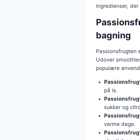
ingredienser, der
Passionsf
bagning
Passionsfrugten er
Udover smoothies
populære anvende
Passionsfrug
på is.
Passionsfrug
sukker og citr
Passionsfrugt
varme dage.
Passionsfrugt