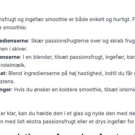
nsfrugt og ingefær smoothie er både enkelt og hurtigt. Fø
e smoothie:
redienserne
: Skær passionsfrugterne over og skrab fru
n i skiver.
ienserne
: I en blender, tilsæt passionsfrugt, ingefær, b
andelmælk.
lat
: Blend ingredienserne på høj hastighed, indtil du får
stens.
inger
: Hvis du ønsker en koldere smoothie, tilsæt istern
 er klar, kan du hælde den i et glas og nyde den med 
 med lidt ekstra passionsfrugt eller et drys ingefær for e