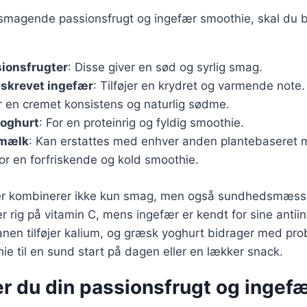
elsmagende passionsfrugt og ingefær smoothie, skal du 
ionsfrugter
: Disse giver en sød og syrlig smag.
riskrevet ingefær
: Tilføjer en krydret og varmende note.
r en cremet konsistens og naturlig sødme.
yoghurt
: For en proteinrig og fyldig smoothie.
lmælk
: Kan erstattes med enhver anden plantebaseret 
For en forfriskende og kold smoothie.
er kombinerer ikke kun smag, men også sundhedsmæssi
r rig på vitamin C, mens ingefær er kendt for sine anti
en tilføjer kalium, og græsk yoghurt bidrager med probi
e til en sund start på dagen eller en lækker snack.
r du din passionsfrugt og ingef