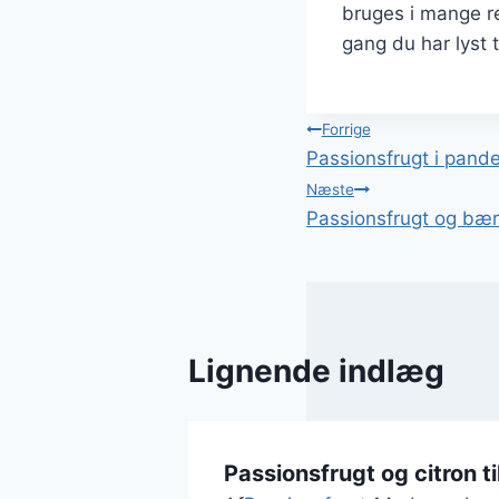
bruges i mange ret
gang du har lyst 
Indlægsnavi
Forrige
Passionsfrugt i pande
Næste
Passionsfrugt og bær 
Lignende indlæg
Passionsfrugt og citron t