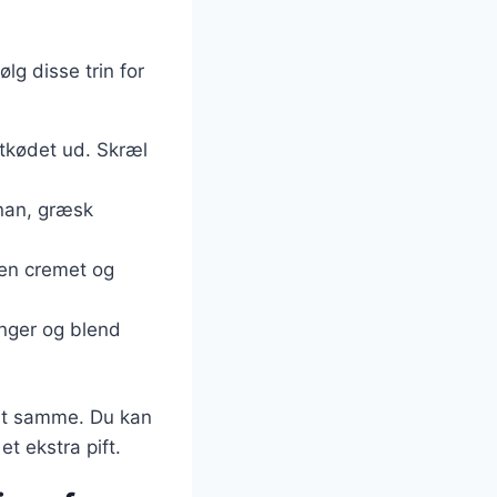
lg disse trin for
gtkødet ud. Skræl
anan, græsk
 en cremet og
inger og blend
det samme. Du kan
t ekstra pift.