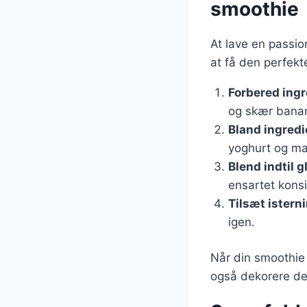
smoothie
At lave en passio
at få den perfekt
Forbered ing
og skær banane
Bland ingred
yoghurt og m
Blend indtil g
ensartet konsi
Tilsæt istern
igen.
Når din smoothie
også dekorere den