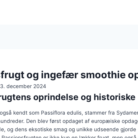
frugt og ingefær smoothie op
13. december 2024
rugtens oprindelse og historiske
 også kendt som Passiflora edulis, stammer fra Sydamer
rhundreder. Den blev først opdaget af europæiske opdag
de, og dens eksotiske smag og unikke udseende gjorde 
 Passionsfrugten er ikke kun en lækker frugt, men også e