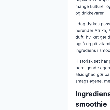
mange kulturer og
og drikkevarer.
I dag dyrkes pass
herunder Afrika, 
duft, hvilket gør
også rig på vitam
ingrediens i smoo
Historisk set har
beroligende egens
alsidighed gør pas
smagsløgene, men
Ingrediens
smoothie