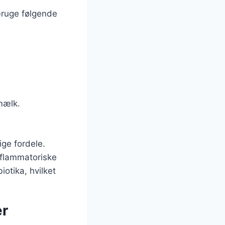
bruge følgende
mælk.
ge fordele.
inflammatoriske
otika, hvilket
ær