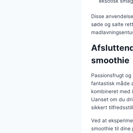
eksotisk smag
Disse anvendelser
søde og salte ret
madlavningsentus
Afslutten
smoothie
Passionsfrugt og
fantastisk måde 
kombineret med i
Uanset om du dri
sikkert tilfredsst
Ved at eksperimen
smoothie til dine