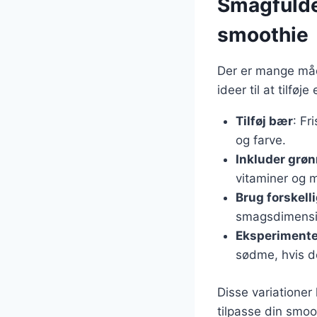
Smagfulde
smoothie
Der er mange måde
ideer til at tilfø
Tilføj bær
: Fr
og farve.
Inkluder grø
vitaminer og m
Brug forskel
smagsdimensi
Eksperimente
sødme, hvis d
Disse variationer
tilpasse din smoo