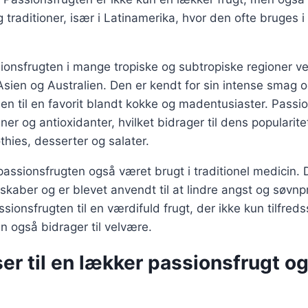
 traditioner, især i Latinamerika, hvor den ofte bruges
ionsfrugten i mange tropiske og subtropiske regioner v
Asien og Australien. Den er kendt for sin intense smag 
 den til en favorit blandt kokke og madentusiaster. Passi
iner og antioxidanter, hvilket bidrager til dens populari
thies, desserter og salater.
 passionsfrugten også været brugt i traditionel medicin.
kaber og er blevet anvendt til at lindre angst og søvn
sionsfrugten til en værdifuld frugt, der ikke kun tilfredss
 også bidrager til velvære.
er til en lækker passionsfrugt o