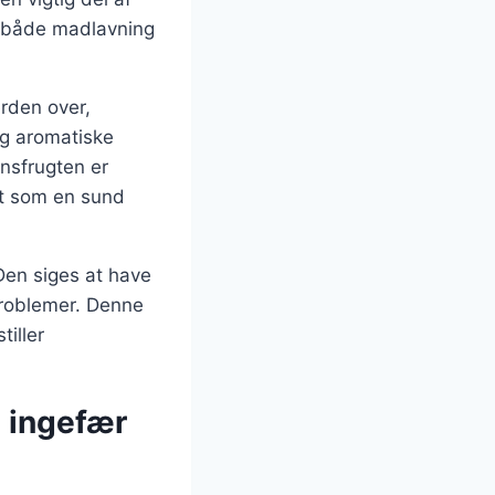
 i både madlavning
erden over,
og aromatiske
onsfrugten er
tet som en sund
 Den siges at have
problemer. Denne
tiller
g ingefær