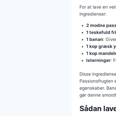
For at lave en v
ingredienser:
2 modne pass
1 teskefuld f
1 banan
: Give
1 kop græsk 
1 kop mande
Isterninger
: 
Disse ingrediens
Passionsfrugten e
egenskaber. Banan
gør denne smoothi
Sådan lave