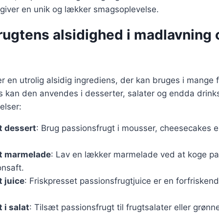
 giver en unik og lækker smagsoplevelse.
rugtens alsidighed i madlavning 
 en utrolig alsidig ingrediens, der kan bruges i mange fo
 kan den anvendes i desserter, salater og endda drinks
lser:
t dessert
: Brug passionsfrugt i mousser, cheesecakes e
t marmelade
: Lav en lækker marmelade ved at koge p
onsaft.
 juice
: Friskpresset passionsfrugtjuice er en forfriskende
 i salat
: Tilsæt passionsfrugt til frugtsalater eller grønn