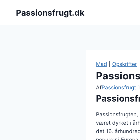
Fortsæt
Passionsfrugt.dk
til
indhold
Mad
|
Opskrifter
Passions
Af
Passionsfrugt
Passionsf
Passionsfrugten,
været dyrket i å
det 16. århundre
populær i Europa.