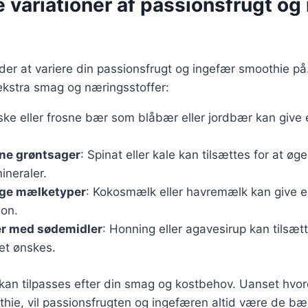
 variationer af passionsfrugt og
r at variere din passionsfrugt og ingefær smoothie på.
je ekstra smag og næringsstoffer:
iske eller frosne bær som blåbær eller jordbær kan give
nne grøntsager
: Spinat eller kale kan tilsættes for at øg
ineraler.
lige mælketyper
: Kokosmælk eller havremælk kan give e
on.
r med sødemidler
: Honning eller agavesirup kan tilsætt
et ønskes.
 kan tilpasses efter din smag og kostbehov. Uanset hvo
thie, vil passionsfrugten og ingefæren altid være de b