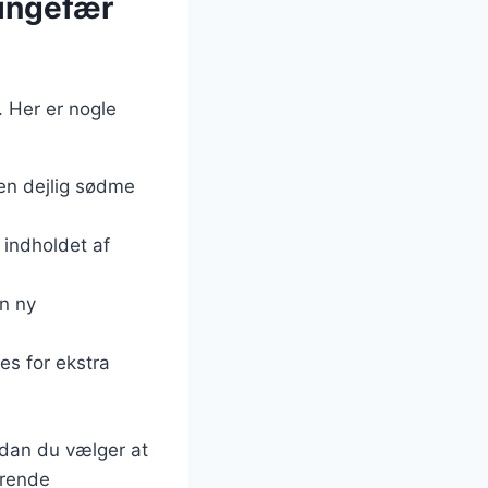
 ingefær
 Her er nogle
 en dejlig sødme
e indholdet af
n ny
es for ekstra
rdan du vælger at
ærende