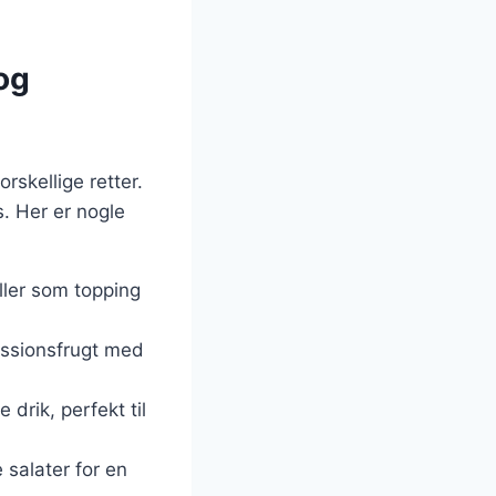
og
rskellige retter.
. Her er nogle
ller som topping
assionsfrugt med
 drik, perfekt til
e salater for en