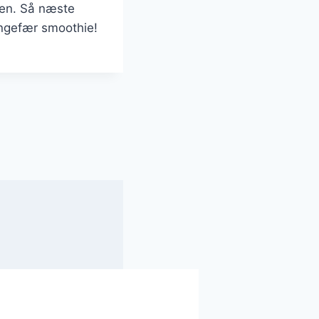
kken. Så næste
ingefær smoothie!