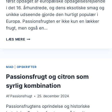
først opdaget af europæiske opdagelsesrejsende
i det 16. århundrede, og dens eksotiske smag og
unikke udseende gjorde den hurtigt populær i
Europa. Passionsfrugten er ikke kun en lækker
frugt, men også en…
PASSIONSFRUGT
LÆS MERE
OPSKRIFT
TIL
LÆKKER
DESSERT
MAD
|
OPSKRIFTER
Passionsfrugt og citron som
syrlig kombination
Af
Passionsfrugt
25. december 2024
Passionsfrugtens oprindelse og historiske