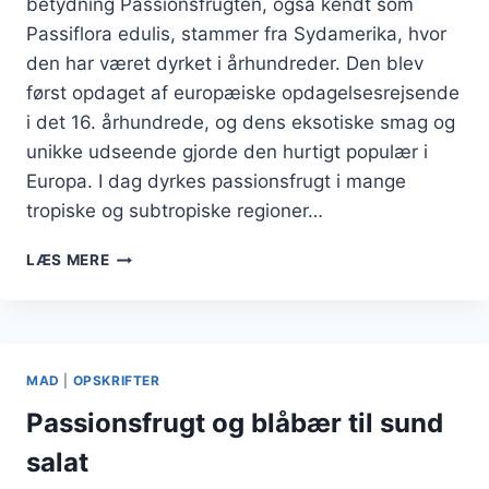
betydning Passionsfrugten, også kendt som
Passiflora edulis, stammer fra Sydamerika, hvor
den har været dyrket i århundreder. Den blev
først opdaget af europæiske opdagelsesrejsende
i det 16. århundrede, og dens eksotiske smag og
unikke udseende gjorde den hurtigt populær i
Europa. I dag dyrkes passionsfrugt i mange
tropiske og subtropiske regioner…
PASSIONSFRUGT
LÆS MERE
OG
CITRON
SOM
SYRLIG
KOMBINATION
MAD
|
OPSKRIFTER
Passionsfrugt og blåbær til sund
salat