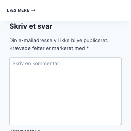
PASSIONSFRUGT
LÆS MERE
TIL
SORBET
Skriv et svar
HJEMMELAVET
GLÆDE
Din e-mailadresse vil ikke blive publiceret.
Krævede felter er markeret med
*