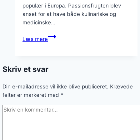
populær i Europa. Passionsfrugten blev
anset for at have både kulinariske og
medicinske…
Passionsfrugt
Læs mere
smoothie
med
tropiske
Skriv et svar
frugter
Din e-mailadresse vil ikke blive publiceret.
Krævede
felter er markeret med
*