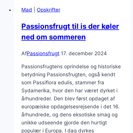
morgenmad
Mad
|
Opskrifter
Passionsfrugt til is der køler
ned om sommeren
Af
Passionsfrugt
17. december 2024
Passionsfrugtens oprindelse og historiske
betydning Passionsfrugten, også kendt
som Passiflora edulis, stammer fra
Sydamerika, hvor den har været dyrket i
århundreder. Den blev først opdaget af
europæiske opdagelsesrejsende i det 16.
århundrede, og dens eksotiske smag og
unikke udseende gjorde den hurtigt
populær i Europa. I dag dyrkes