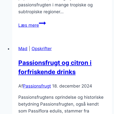
passionsfrugten i mange tropiske og
subtropiske regioner…
Passionsfrugt
Læs mere
til
is
der
Mad
|
Opskrifter
køler
ned
Passionsfrugt og citron i
om
forfriskende drinks
sommeren
Af
Passionsfrugt
18. december 2024
Passionsfrugtens oprindelse og historiske
betydning Passionsfrugten, også kendt
som Passiflora edulis, stammer fra