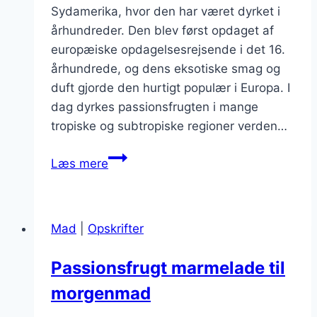
Sydamerika, hvor den har været dyrket i
århundreder. Den blev først opdaget af
europæiske opdagelsesrejsende i det 16.
århundrede, og dens eksotiske smag og
duft gjorde den hurtigt populær i Europa. I
dag dyrkes passionsfrugten i mange
tropiske og subtropiske regioner verden…
Passionsfrugt
Læs mere
til
is
der
Mad
|
Opskrifter
smelter
på
Passionsfrugt marmelade til
tungen
morgenmad