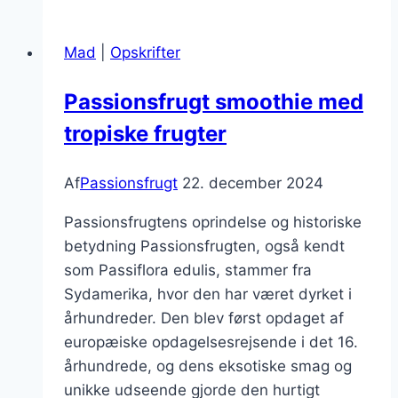
citron
i
Mad
|
Opskrifter
skønne
drinks
Passionsfrugt smoothie med
tropiske frugter
Af
Passionsfrugt
22. december 2024
Passionsfrugtens oprindelse og historiske
betydning Passionsfrugten, også kendt
som Passiflora edulis, stammer fra
Sydamerika, hvor den har været dyrket i
århundreder. Den blev først opdaget af
europæiske opdagelsesrejsende i det 16.
århundrede, og dens eksotiske smag og
unikke udseende gjorde den hurtigt