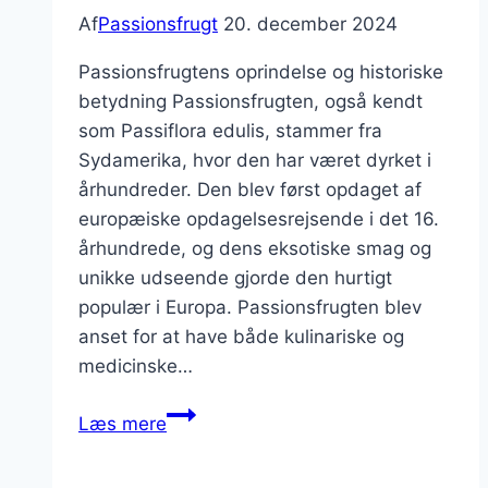
Af
Passionsfrugt
20. december 2024
Passionsfrugtens oprindelse og historiske
betydning Passionsfrugten, også kendt
som Passiflora edulis, stammer fra
Sydamerika, hvor den har været dyrket i
århundreder. Den blev først opdaget af
europæiske opdagelsesrejsende i det 16.
århundrede, og dens eksotiske smag og
unikke udseende gjorde den hurtigt
populær i Europa. Passionsfrugten blev
anset for at have både kulinariske og
medicinske…
Passionsfrugt
Læs mere
marmelade
til