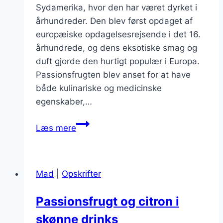
Sydamerika, hvor den har været dyrket i
århundreder. Den blev først opdaget af
europæiske opdagelsesrejsende i det 16.
århundrede, og dens eksotiske smag og
duft gjorde den hurtigt populær i Europa.
Passionsfrugten blev anset for at have
både kulinariske og medicinske
egenskaber,…
Passionsfrugt
Læs mere
og
citron
i
Mad
|
Opskrifter
forfriskende
drinks
Passionsfrugt og citron i
skønne drinks