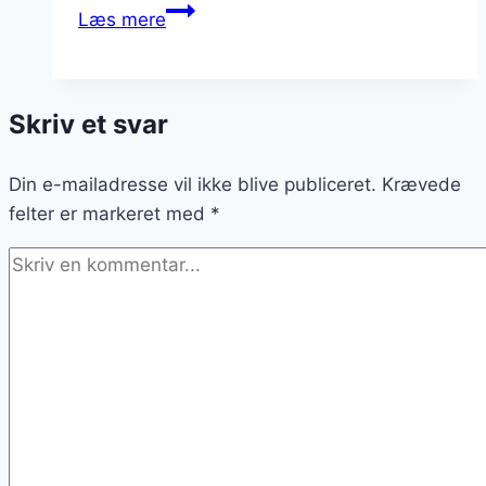
Passionsfrugt
Læs mere
og
lime
i
Skriv et svar
eksotisk
drink
Din e-mailadresse vil ikke blive publiceret.
Krævede
felter er markeret med
*