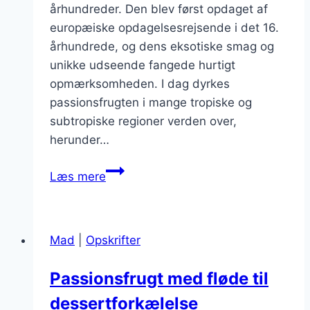
århundreder. Den blev først opdaget af
europæiske opdagelsesrejsende i det 16.
århundrede, og dens eksotiske smag og
unikke udseende fangede hurtigt
opmærksomheden. I dag dyrkes
passionsfrugten i mange tropiske og
subtropiske regioner verden over,
herunder…
Passionsfrugt
Læs mere
og
lime
der
Mad
|
Opskrifter
lyser
op
Passionsfrugt med fløde til
i
dessertforkælelse
drikken