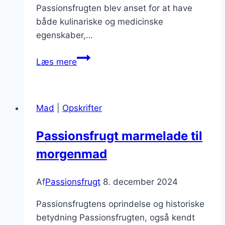
Passionsfrugten blev anset for at have
både kulinariske og medicinske
egenskaber,…
Passionsfrugt
Læs mere
i
tærte
med
Mad
|
Opskrifter
friske
bær
Passionsfrugt marmelade til
morgenmad
Af
Passionsfrugt
8. december 2024
Passionsfrugtens oprindelse og historiske
betydning Passionsfrugten, også kendt