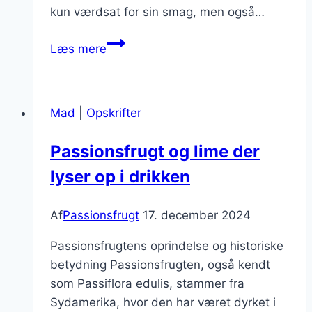
kun værdsat for sin smag, men også…
Passionsfrugt
Læs mere
marmelade
til
morgenbrødet
Mad
|
Opskrifter
Passionsfrugt og lime der
lyser op i drikken
Af
Passionsfrugt
17. december 2024
Passionsfrugtens oprindelse og historiske
betydning Passionsfrugten, også kendt
som Passiflora edulis, stammer fra
Sydamerika, hvor den har været dyrket i