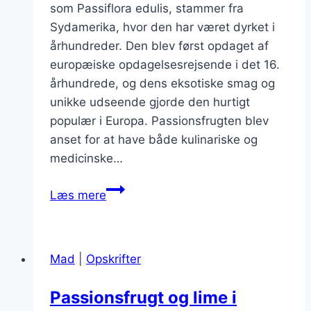
som Passiflora edulis, stammer fra
Sydamerika, hvor den har været dyrket i
århundreder. Den blev først opdaget af
europæiske opdagelsesrejsende i det 16.
århundrede, og dens eksotiske smag og
unikke udseende gjorde den hurtigt
populær i Europa. Passionsfrugten blev
anset for at have både kulinariske og
medicinske…
Passionsfrugt
Læs mere
marmelade
til
morgenmad
Mad
|
Opskrifter
Passionsfrugt og lime i