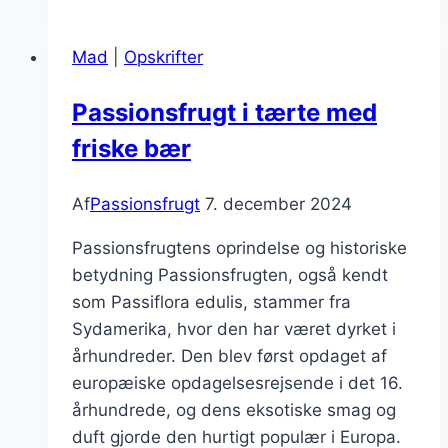
fløde
til
Mad
|
Opskrifter
dessertforkælelse
Passionsfrugt i tærte med
friske bær
Af
Passionsfrugt
7. december 2024
Passionsfrugtens oprindelse og historiske
betydning Passionsfrugten, også kendt
som Passiflora edulis, stammer fra
Sydamerika, hvor den har været dyrket i
århundreder. Den blev først opdaget af
europæiske opdagelsesrejsende i det 16.
århundrede, og dens eksotiske smag og
duft gjorde den hurtigt populær i Europa.