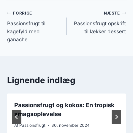
Indlægsnavigation
FORRIGE
NÆSTE
Passionsfrugt til
Passionsfrugt opskrift
kagefyld med
til lækker dessert
ganache
Lignende indlæg
Passionsfrugt og kokos: En tropisk
smagsoplevelse
Af
Passionsfrugt
30. november 2024