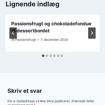
Lignende indlæg
Passionsfrugt og chokoladefondue
til dessertbordet
Af
Passionsfrugt
7. december 2024
Skriv et svar
Din e-mailadresse vil ikke blive publiceret.
Krævede felter