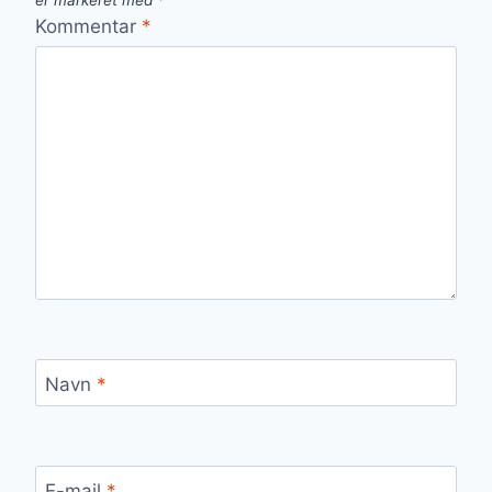
er markeret med
*
Kommentar
*
Navn
*
E-mail
*