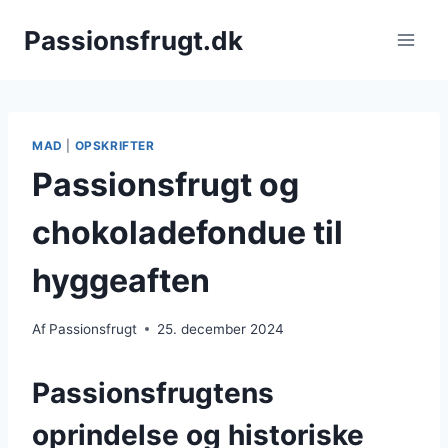
Fortsæt
Passionsfrugt.dk
til
indhold
MAD
|
OPSKRIFTER
Passionsfrugt og
chokoladefondue til
hyggeaften
Af
Passionsfrugt
25. december 2024
Passionsfrugtens
oprindelse og historiske