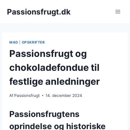
Fortsæt
Passionsfrugt.dk
til
indhold
MAD
|
OPSKRIFTER
Passionsfrugt og
chokoladefondue til
festlige anledninger
Af
Passionsfrugt
14. december 2024
Passionsfrugtens
oprindelse og historiske