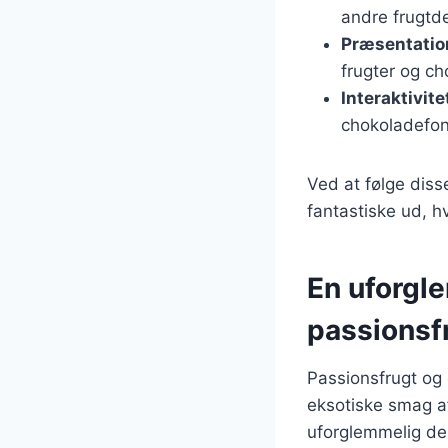
andre frugtde
Præsentatio
frugter og ch
Interaktivite
chokoladefon
Ved at følge diss
fantastiske ud, h
En uforgl
passionsf
Passionsfrugt og 
eksotiske smag a
uforglemmelig des