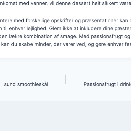
komst med venner, vil denne dessert helt sikkert være 
tere med forskellige opskrifter og præsentationer kan 
 til enhver lejlighed. Glem ikke at inkludere dine gæste
 den lækre kombination af smage. Med passionsfrugt og
an du skabe minder, der varer ved, og gøre enhver fest
gation
 i sund smoothieskål
Passionsfrugt i drink 