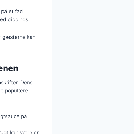
 på et fad.
ed dippings.
or gæsterne kan
denen
skrifter. Dens
gle populære
ugtsauce på
frugt kan være en