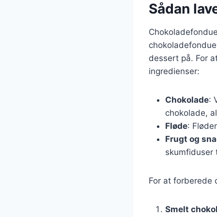
Sådan lav
Chokoladefondue e
chokoladefondue k
dessert på. For a
ingredienser:
Chokolade
: 
chokolade, al
Fløde
: Fløde
Frugt og sn
skumfiduser t
For at forberede 
Smelt choko