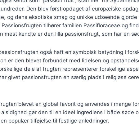
også kendt som “passion fruit”, stammer fra Sydamerika
rhundreder. Den blev først opdaget af europæiske opdag
de, og dens eksotiske smag og unikke udseende gjorde 
 Passionsfrugten tilhører familien Passifloraceae og fin
n mest kendte er den lilla passionsfrugt, som har en sø
 passionsfrugten også haft en symbolsk betydning i forskel
tion er den blevet forbundet med lidelsen og opstandel
forskellige dele af frugten repræsenterer forskellige asp
 har givet passionsfrugten en særlig plads i religiøse ce
frugten blevet en global favorit og anvendes i mange fors
alsidighed gør den til en ideel ingrediens i både søde og
 en populær tilføjelse til festlige anledninger.