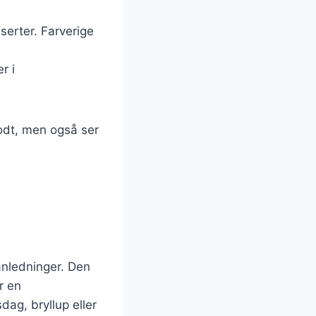
serter. Farverige
r i
godt, men også ser
anledninger. Den
r en
ag, bryllup eller