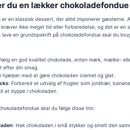
er du en lækker chokoladefondue
r en klassisk dessert, der altid imponerer gæsterne. A
ræver ikke meget tid eller forberedelse, og det er en 
t lave en grundopskrift på chokoladefondue skal du bru
Vælg en god kvalitet chokolade, enten mørk, mælke- ell
t efter din smag.
n hjælper med at gøre chokoladen cremet og glat.
acks
: Forbered et udvalg af frugter som jordbær, banane
il at dyppe i chokoladen.
chokoladefondue skal du følge disse trin:
laden
: Hak chokoladen i små stykker og smelt den sam