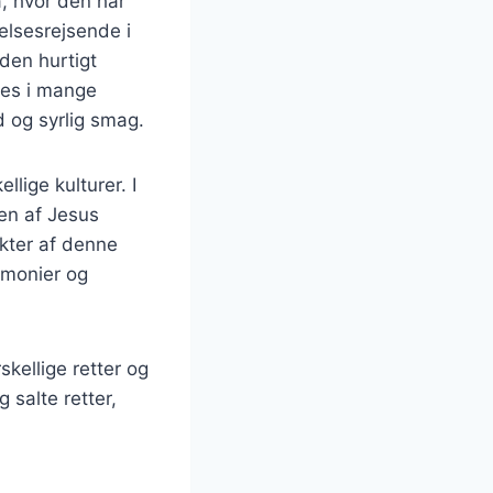
, hvor den har
elsesrejsende i
den hurtigt
des i mange
d og syrlig smag.
lige kulturer. I
sen af Jesus
ekter af denne
remonier og
kellige retter og
 salte retter,