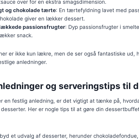
tsauce over for en ekstra smagsdimension.
gt og chokolade tærte
: En tærtefyldning lavet med pas
hokolade giver en lækker dessert.
ækkede passionsfrugter
: Dyp passionsfrugter i smelt
lækker snack.
er er ikke kun lækre, men de ser også fantastiske ud, hv
festlige anledninger.
nledninger og serveringstips til 
 en festlig anledning, er det vigtigt at tænke på, hvord
desserter. Her er nogle tips til at gøre din dessertbuff
ilbyd et udvalg af desserter, herunder chokoladefondue,