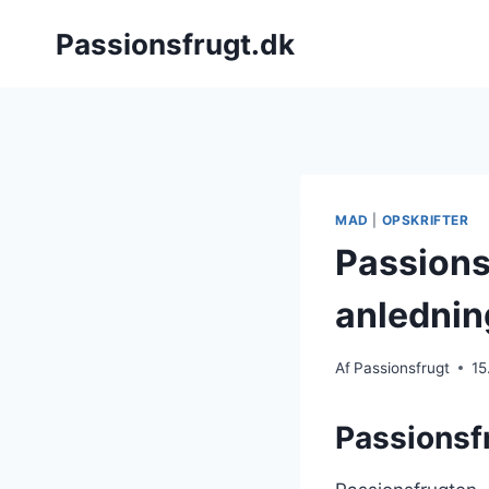
Fortsæt
Passionsfrugt.dk
til
indhold
MAD
|
OPSKRIFTER
Passions
anlednin
Af
Passionsfrugt
15
Passionsf