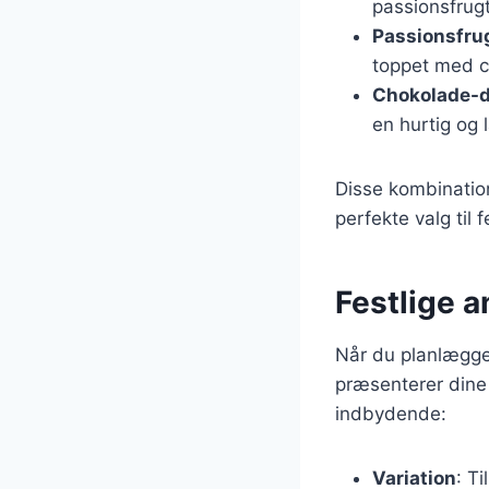
passionsfrug
Passionsfru
toppet med c
Chokolade-d
en hurtig og 
Disse kombination
perfekte valg til 
Festlige a
Når du planlægger
præsenterer dine 
indbydende:
Variation
: T