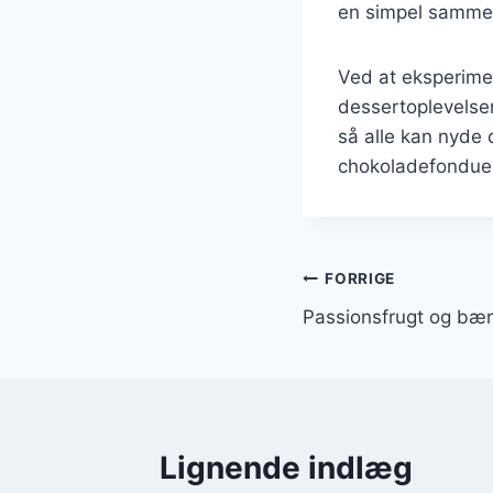
en simpel sammen
Ved at eksperimen
dessertoplevelsen
så alle kan nyde
chokoladefondue k
Indlægsnavi
FORRIGE
Passionsfrugt og bær
Lignende indlæg