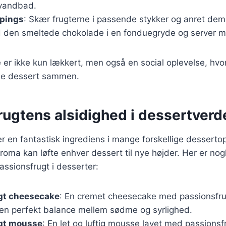
 vandbad.
ppings
: Skær frugterne i passende stykker og anret dem
 den smeltede chokolade i en fonduegryde og server m
er ikke kun lækkert, men også en social oplevelse, hv
de dessert sammen.
rugtens alsidighed i dessertver
r en fantastisk ingrediens i mange forskellige dessertop
oma kan løfte enhver dessert til nye højder. Her er no
ssionsfrugt i desserter:
gt cheesecake
: En cremet cheesecake med passionsfr
 en perfekt balance mellem sødme og syrlighed.
gt mousse
: En let og luftig mousse lavet med passions