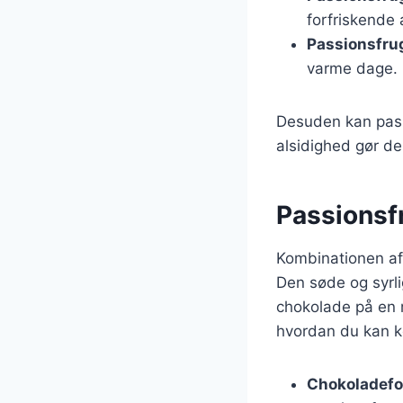
forfriskende 
Passionsfru
varme dage.
Desuden kan pass
alsidighed gør de
Passionsf
Kombinationen af
Den søde og syrl
chokolade på en m
hvordan du kan k
Chokoladefo