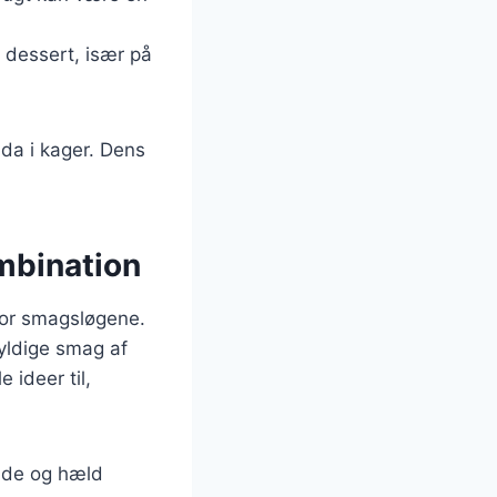
e dessert, især på
da i kager. Dens
mbination
for smagsløgene.
yldige smag af
 ideer til,
lade og hæld