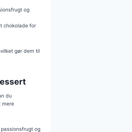
sionsfrugt og
et chokolade for
ilket gør dem til
dessert
an du
et mere
 passionsfrugt og