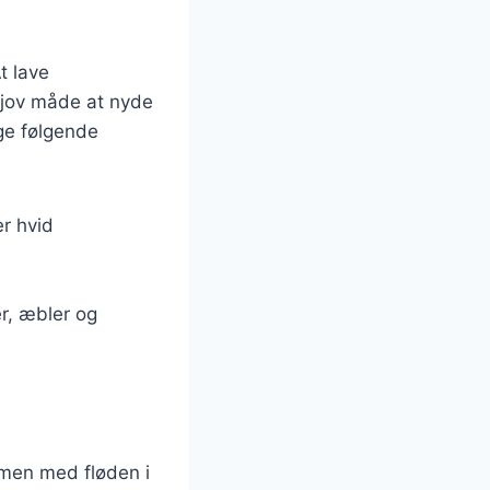
t lave
sjov måde at nyde
ge følgende
er hvid
r, æbler og
men med fløden i