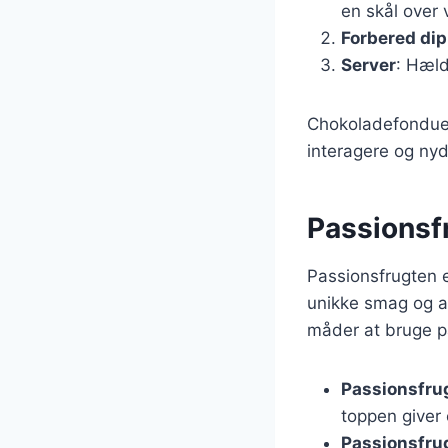
en skål over
Forbered di
Server
: Hæld
Chokoladefondue 
interagere og ny
Passionsf
Passionsfrugten e
unikke smag og ar
måder at bruge pa
Passionsfru
toppen giver
Passionsfru