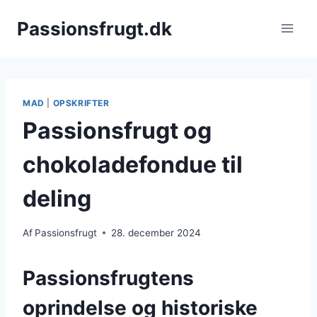
Fortsæt
Passionsfrugt.dk
til
indhold
MAD
|
OPSKRIFTER
Passionsfrugt og
chokoladefondue til
deling
Af
Passionsfrugt
28. december 2024
Passionsfrugtens
oprindelse og historiske