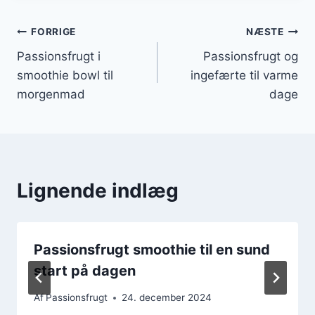
Indlægsnavigation
FORRIGE
NÆSTE
Passionsfrugt i
Passionsfrugt og
smoothie bowl til
ingefærte til varme
morgenmad
dage
Lignende indlæg
Passionsfrugt smoothie til en sund
start på dagen
Af
Passionsfrugt
24. december 2024