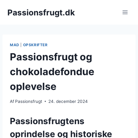
Fortsæt
Passionsfrugt.dk
til
indhold
MAD
|
OPSKRIFTER
Passionsfrugt og
chokoladefondue
oplevelse
Af
Passionsfrugt
24. december 2024
Passionsfrugtens
oprindelse og historiske