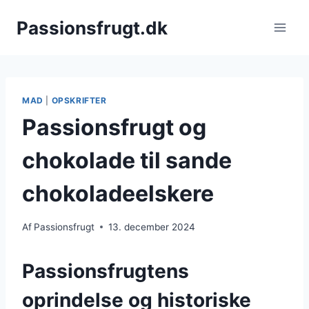
Fortsæt
Passionsfrugt.dk
til
indhold
MAD
|
OPSKRIFTER
Passionsfrugt og
chokolade til sande
chokoladeelskere
Af
Passionsfrugt
13. december 2024
Passionsfrugtens
oprindelse og historiske