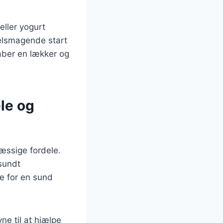
ller yogurt
velsmagende start
aber en lækker og
le og
æssige fordele.
 sundt
e for en sund
e til at hjælpe