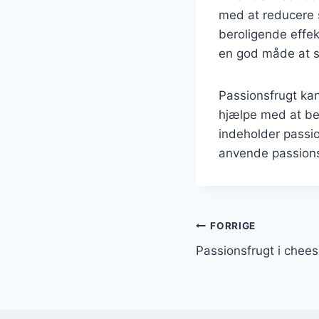
med at reducere s
beroligende effek
en god måde at s
Passionsfrugt kan
hjælpe med at be
indeholder passi
anvende passions
Indlægsnavi
FORRIGE
Passionsfrugt i che