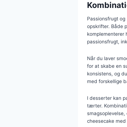
Kombinatio
Passionsfrugt og 
opskrifter. Både 
komplementerer h
passionsfrugt, in
Når du laver smo
for at skabe en s
konsistens, og d
med forskellige b
I desserter kan pa
tærter. Kombinat
smagsoplevelse, d
cheesecake med p