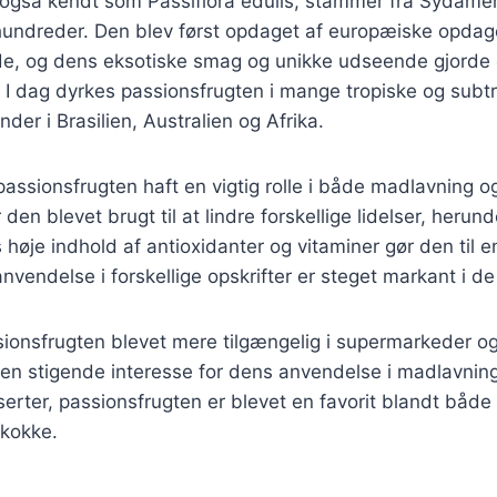
 også kendt som Passiflora edulis, stammer fra Sydamer
rhundreder. Den blev først opdaget af europæiske opdag
de, og dens eksotiske smag og unikke udseende gjorde 
 I dag dyrkes passionsfrugten i mange tropiske og subt
der i Brasilien, Australien og Afrika.
 passionsfrugten haft en vigtig rolle i både madlavning og
den blevet brugt til at lindre forskellige lidelser, herun
øje indhold af antioxidanter og vitaminer gør den til en 
nvendelse i forskellige opskrifter er steget markant i de
ionsfrugten blevet mere tilgængelig i supermarkeder og
til en stigende interesse for dens anvendelse i madlavnin
serter, passionsfrugten er blevet en favorit blandt både
kokke.