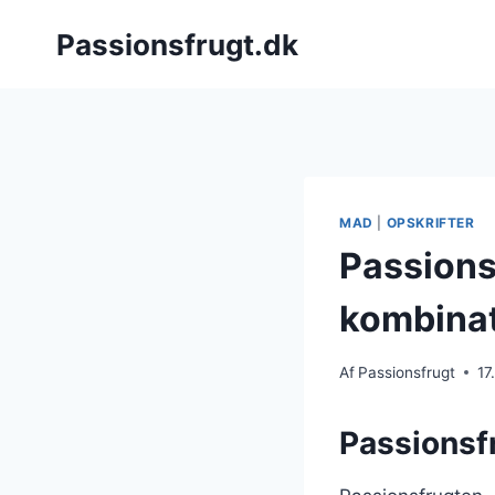
Fortsæt
Passionsfrugt.dk
til
indhold
MAD
|
OPSKRIFTER
Passions
kombinat
Af
Passionsfrugt
17
Passionsf