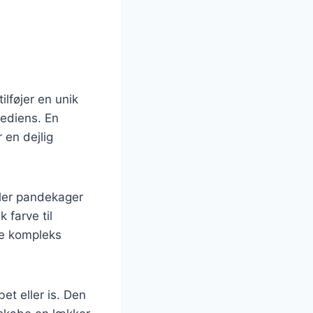
lføjer en unik
rediens. En
 en dejlig
ller pandekager
 farve til
re kompleks
et eller is. Den