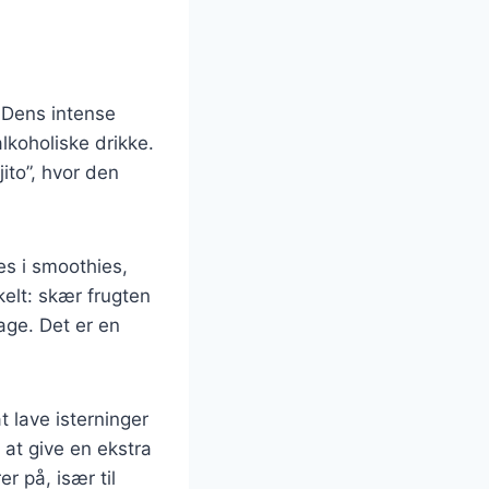
 Dens intense
alkoholiske drikke.
jito”, hvor den
es i smoothies,
kelt: skær frugten
age. Det er en
 lave isterninger
 at give en ekstra
 på, især til