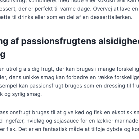
assionsfrugt kombineret med fløde eller kokosmælk kan
essert, der er perfekt til varme dage. Overvej at lave en
lsætte til drinks eller som en del af en desserttallerken.
g af passionsfrugtens alsidighed
ng
n utrolig alsidig frugt, der kan bruges i mange forskellig
ader, dens unikke smag kan forbedre en række forskellige
ksempel kan passionsfrugt bruges som en dressing til fru
isk og syrlig smag.
assionsfrugt bruges til at give kød og fisk en eksotisk
d ingefær, hvidløg og sojasauce for en lækker marinade
 eller fisk. Det er en fantastisk måde at tilføje dybde og ko