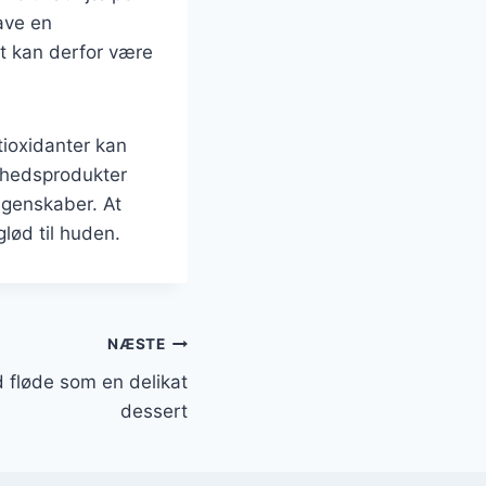
ave en
st kan derfor være
tioxidanter kan
nhedsprodukter
egenskaber. At
lød til huden.
NÆSTE
 fløde som en delikat
dessert