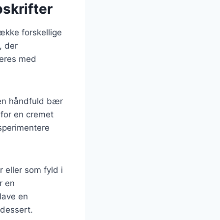
skrifter
ække forskellige
, der
neres med
en håndfuld bær
 for en cremet
sperimentere
 eller som fyld i
r en
 lave en
dessert.