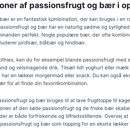
ner af passionsfrugt og bær i op
bær er en fantastisk kombination, der kan bruges i en r
passionsfrugt og bær har en naturlig sødme og syrlighed
inanden perfekt. Nogle populære bær, der ofte kombi
kluderer jordbær, blåbær og hindbær.
othies, kan du for eksempel blande passionsfrugt med 
und og velsmagende drik. Tilsæt lidt yoghurt eller mælk
u har en lækker morgenmad eller snack. Du kan også ek
ær for at finde din favoritkombination.
ssionsfrugt og bær bruges til at lave frugttoppe til kager
ionen af den søde passionsfrugt og de friske bær skabe
er er både forfriskende og tilfredsstillende. Overvej at
assionsfrugt og bær som topping for en ekstra lækker 