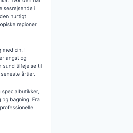
ika, hvor den har
elsesrejsende i
den hurtigt
ropiske regioner
 medicin. I
der angst og
sund tilføjelse til
 seneste årtier.
 specialbutikker,
g og bagning. Fra
 professionelle