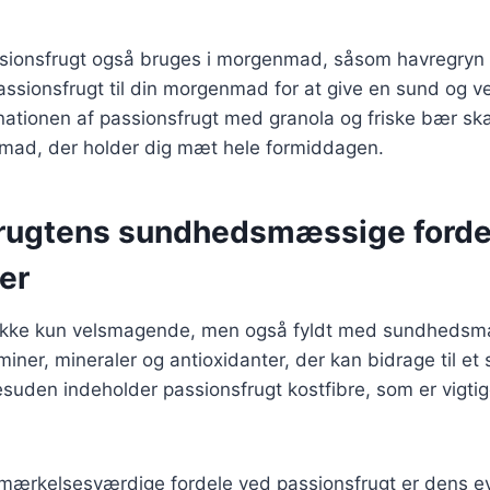
ionsfrugt også bruges i morgenmad, såsom havregryn e
passionsfrugt til din morgenmad for at give en sund og 
ationen af passionsfrugt med granola og friske bær sk
ad, der holder dig mæt hele formiddagen.
rugtens sundhedsmæssige forde
er
 ikke kun velsmagende, men også fyldt med sundhedsm
miner, mineraler og antioxidanter, der kan bidrage til et
uden indeholder passionsfrugt kostfibre, som er vigtig
mærkelsesværdige fordele ved passionsfrugt er dens evn