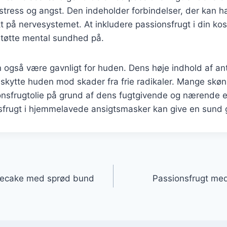
tress og angst. Den indeholder forbindelser, der kan h
t på nervesystemet. At inkludere passionsfrugt i din ko
tøtte mental sundhed på.
 også være gavnligt for huden. Dens høje indhold af an
skytte huden mod skader fra frie radikaler. Mange skø
onsfrugtolie på grund af dens fugtgivende og nærende 
frugt i hjemmelavede ansigtsmasker kan give en sund g
gation
esecake med sprød bund
Passionsfrugt med