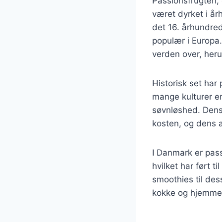
Passionsfrugten,
været dyrket i å
det 16. århundre
populær i Europa.
verden over, herun
Historisk set har
mange kulturer er 
søvnløshed. Dens h
kosten, og dens a
I Danmark er pass
hvilket har ført 
smoothies til des
kokke og hjemme