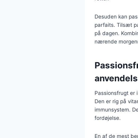
Desuden kan pass
parfaits. Tilsæt 
på dagen. Kombin
nærende morgenm
Passionsf
anvendels
Passionsfrugt er
Den er rig på vita
immunsystem. Des
fordøjelse.
En af de mest be