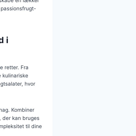
 skabe en lækker
 passionsfrugt-
 i
e retter. Fra
 kulinariske
gtsalater, hvor
 smag. Kombiner
, der kan bruges
mpleksitet til dine