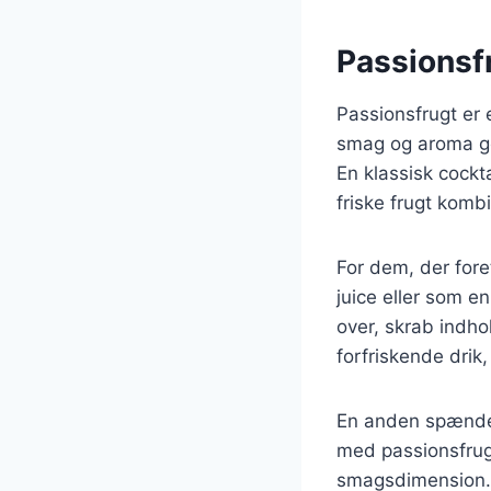
Passionsfr
Passionsfrugt er 
smag og aroma gør 
En klassisk cockta
friske frugt kom
For dem, der fore
juice eller som en
over, skrab indho
forfriskende drik,
En anden spænden
med passionsfrugts
smagsdimension. D