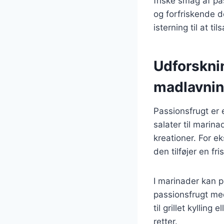
friske smag af p
og forfriskende d
isterning til at ti
Udforsknin
madlavni
Passionsfrugt er e
salater til marin
kreationer. For e
den tilføjer en fr
I marinader kan p
passionsfrugt me
til grillet kylling
retter.