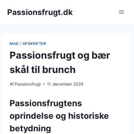
Fortsæt
Passionsfrugt.dk
til
indhold
MAD
|
OPSKRIFTER
Passionsfrugt og bær
skål til brunch
Af
Passionsfrugt
11. december 2024
Passionsfrugtens
oprindelse og historiske
betydning