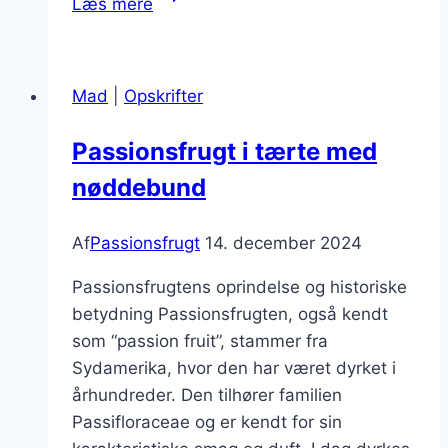
Læs mere
i
kager
der
Mad
|
Opskrifter
forkæler
dine
Passionsfrugt i tærte med
smagsløg
nøddebund
Af
Passionsfrugt
14. december 2024
Passionsfrugtens oprindelse og historiske
betydning Passionsfrugten, også kendt
som “passion fruit”, stammer fra
Sydamerika, hvor den har været dyrket i
århundreder. Den tilhører familien
Passifloraceae og er kendt for sin