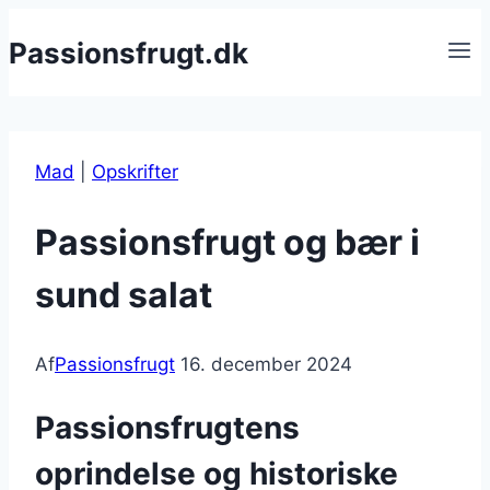
Fortsæt
Passionsfrugt.dk
til
indhold
Mad
|
Opskrifter
Passionsfrugt og bær i
sund salat
Af
Passionsfrugt
16. december 2024
Passionsfrugtens
oprindelse og historiske