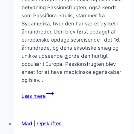
betydning Passionsfrugten, også kendt
som Passiflora edulis, stammer fra
Sydamerika, hvor den har været dyrket i
århundreder. Den blev først opdaget af
europæiske opdagelsesrejsende i det 16.
århundrede, og dens eksotiske smag og
unikke udseende gjorde den hurtigt
populær i Europa. Passionsfrugten blev
anset for at have medicinske egenskaber
og blev…
Passionsfrugt
Læs mere
og
bær
som
Mad
|
Opskrifter
farverig
dessert