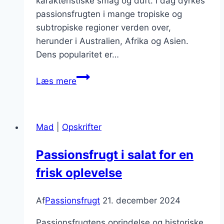
karakteristiske smag og duft. I dag dyrkes
passionsfrugten i mange tropiske og
subtropiske regioner verden over,
herunder i Australien, Afrika og Asien.
Dens popularitet er…
Passionsfrugt
Læs mere
i
tærte
med
Mad
|
Opskrifter
nøddebund
Passionsfrugt i salat for en
frisk oplevelse
Af
Passionsfrugt
21. december 2024
Passionsfrugtens oprindelse og historiske