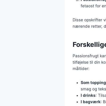
fetaost for e
Disse opskrifter 
nærende retter, de
Forskellig
Passionsfrugt kan
tilføjelse til din
måltider:
Som topping
smag og teks
I drinks
: Til
I bagværk
: 