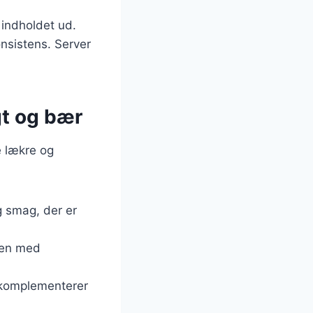
 indholdet ud.
onsistens. Server
t og bær
e lækre og
g smag, der er
men med
r komplementerer