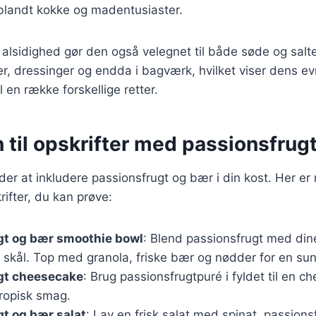
t blandt kokke og madentusiaster.
alsidighed gør den også velegnet til både søde og salte
, dressinger og endda i bagværk, hvilket viser dens evne 
 en række forskellige retter.
n til opskrifter med passionsfrug
r at inkludere passionsfrugt og bær i din kost. Her er
rifter, du kan prøve:
gt og bær smoothie bowl
: Blend passionsfrugt med di
n skål. Top med granola, friske bær og nødder for en 
gt cheesecake
: Brug passionsfrugtpuré i fyldet til en c
tropisk smag.
t og bær salat
: Lav en frisk salat med spinat, passions