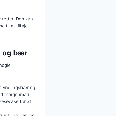
 retter. Den kan
til at tilføje
t og bær
 nogle
ne yndlingsbær og
sund morgenmad.
heesecake for at
frugt, jordbær og