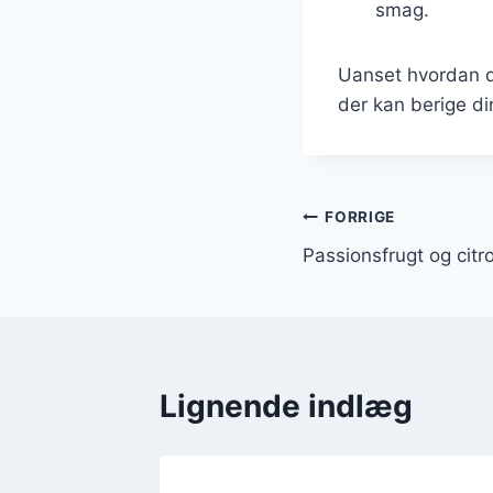
smag.
Uanset hvordan d
der kan berige di
Indlægsnavi
FORRIGE
Passionsfrugt og citro
Lignende indlæg