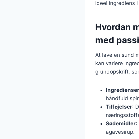
ideel ingrediens
Hvordan m
med passi
At lave en sund 
kan variere ingre
grundopskrift, so
Ingrediense
håndfuld spin
Tilføjelser
: 
næringsstoffe
Sødemidler
:
agavesirup.