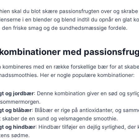
hien skal du blot skære passionsfrugten over og skrabe
dienserne i en blender og blend indtil du opnår en glat k
de den friske smag og de sundhedsmæssige fordele.
kombinationer med passionsfrug
n kombineres med en række forskellige bær for at skab
adssmoothies. Her er nogle populære kombinationer:
gt og jordbær
: Denne kombination giver en sød og syrli
en sommermorgen.
gt og blåbær
: Blåbær er rige på antioxidanter, og sam
t skaber de en sund og velsmagende smoothie.
gt og hindbær
: Hindbær tilføjer en dejlig syrlighed, de
tens sødme.