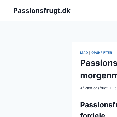
Fortsæt
Passionsfrugt.dk
til
indhold
MAD
|
OPSKRIFTER
Passions
morgenm
Af
Passionsfrugt
15
Passionsf
fordele