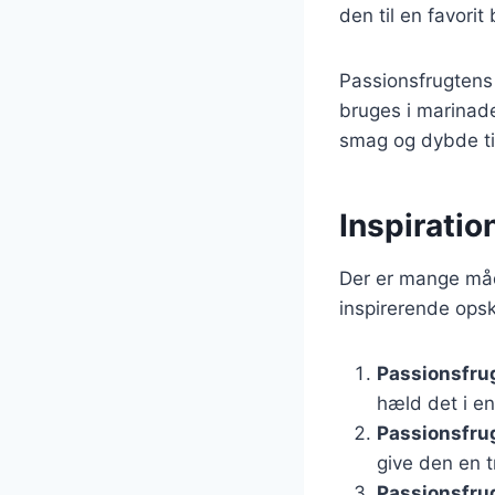
den til en favori
Passionsfrugtens 
bruges i marinader
smag og dybde til
Inspiratio
Der er mange måde
inspirerende opsk
Passionsfru
hæld det i e
Passionsfru
give den en 
Passionsfrug