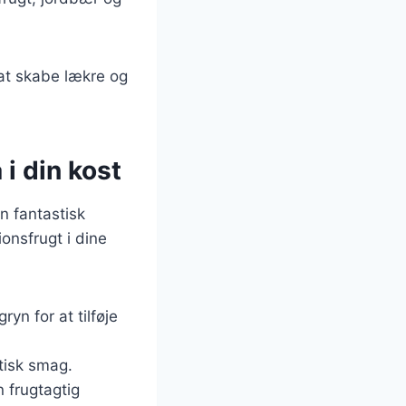
 at skabe lækre og
i din kost
n fantastisk
ionsfrugt i dine
yn for at tilføje
otisk smag.
n frugtagtig