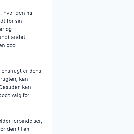
, hvor den har
dt for sin
er og
landt andet
 en god
onsfrugt er dens
frugten, kan
 Desuden kan
godt valg for
lder forbindelser,
r den til en