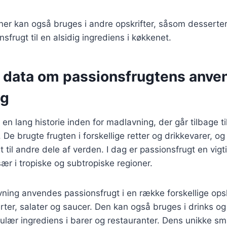
er kan også bruges i andre opskrifter, såsom desserter e
nsfrugt til en alsidig ingrediens i køkkenet.
e data om passionsfrugtens anven
ng
en lang historie inden for madlavning, der går tilbage ti
 De brugte frugten i forskellige retter og drikkevarer, o
t til andre dele af verden. I dag er passionsfrugt en vigt
sær i tropiske og subtropiske regioner.
ing anvendes passionsfrugt i en række forskellige opsk
ter, salater og saucer. Den kan også bruges i drinks og c
pulær ingrediens i barer og restauranter. Dens unikke 