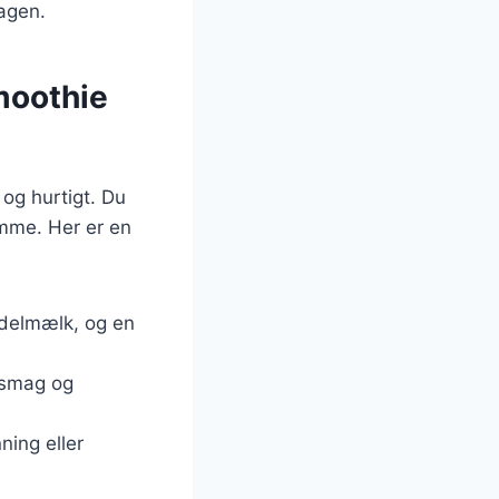
agen.
moothie
og hurtigt. Du
emme. Her er en
ndelmælk, og en
a smag og
ning eller