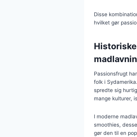
Disse kombination
hvilket gør passio
Historisk
madlavni
Passionsfrugt har 
folk i Sydamerika.
spredte sig hurtig
mange kulturer, i
I moderne madlavn
smoothies, desser
gør den til en po