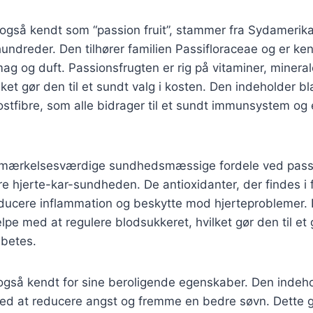
også kendt som “passion fruit”, stammer fra Sydamerika
hundreder. Den tilhører familien Passifloraceae og er ken
mag og duft. Passionsfrugten er rig på vitaminer, mineral
lket gør den til et sundt valg i kosten. Den indeholder b
ostfibre, som alle bidrager til et sundt immunsystem og
emærkelsesværdige sundhedsmæssige fordele ved passi
dre hjerte-kar-sundheden. De antioxidanter, der findes i 
ducere inflammation og beskytte mod hjerteproblemer.
lpe med at regulere blodsukkeret, hvilket gør den til et 
betes.
også kendt for sine beroligende egenskaber. Den indeho
ed at reducere angst og fremme en bedre søvn. Dette gø