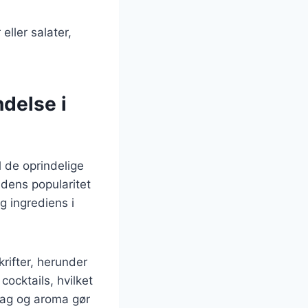
ller salater,
delse i
l de oprindelige
g dens popularitet
ig ingrediens i
rifter, herunder
ocktails, hvilket
smag og aroma gør