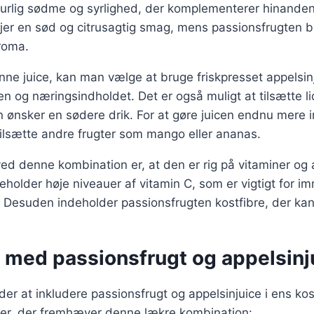
turlig sødme og syrlighed, der komplementerer hinanden
føjer en sød og citrusagtig smag, mens passionsfrugten 
roma.
ne juice, kan man vælge at bruge friskpresset appelsinj
og næringsindholdet. Det er også muligt at tilsætte lid
 ønsker en sødere drik. For at gøre juicen endnu mere 
ilsætte andre frugter som mango eller ananas.
ed denne kombination er, at den er rig på vitaminer og 
eholder høje niveauer af vitamin C, som er vigtigt for 
Desuden indeholder passionsfrugten kostfibre, der ka
r med passionsfrugt og appelsinj
r at inkludere passionsfrugt og appelsinjuice i ens kos
ter, der fremhæver denne lækre kombination: