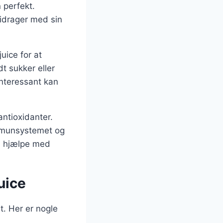
 perfekt.
bidrager med sin
uice for at
t sukker eller
interessant kan
antioxidanter.
immunsystemet og
n hjælpe med
uice
t. Her er nogle