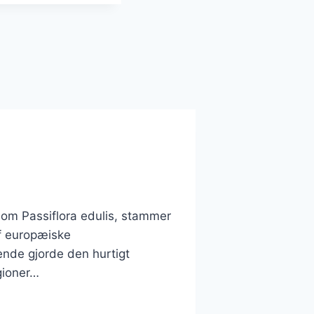
som Passiflora edulis, stammer
af europæiske
nde gjorde den hurtigt
gioner…