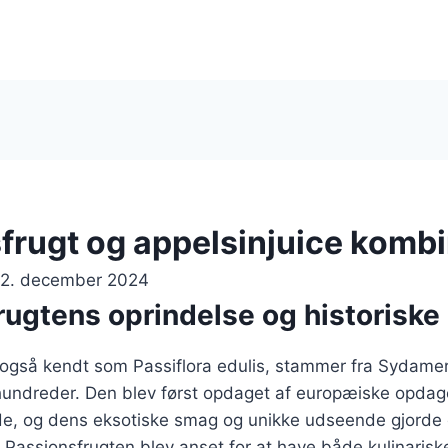
frugt og appelsinjuice kombi
12. december 2024
rugtens oprindelse og historiske
 også kendt som Passiflora edulis, stammer fra Sydamer
rhundreder. Den blev først opdaget af europæiske opdag
de, og dens eksotiske smag og unikke udseende gjorde 
 Passionsfrugten blev anset for at have både kulinaris