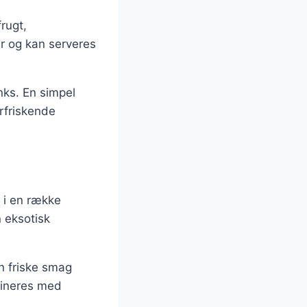
rugt,
er og kan serveres
nks. En simpel
rfriskende
 i en række
n eksotisk
n friske smag
bineres med