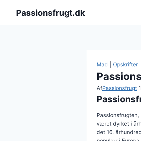
Fortsæt
Passionsfrugt.dk
til
indhold
Mad
|
Opskrifter
Passions
Af
Passionsfrugt
Passionsf
Passionsfrugten,
været dyrket i å
det 16. århundre
populær i Europa.