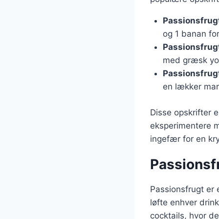
Passionsfrug
og 1 banan fo
Passionsfrug
med græsk yog
Passionsfrug
en lækker marm
Disse opskrifter 
eksperimentere m
ingefær for en kr
Passionsfr
Passionsfrugt er 
løfte enhver drin
cocktails, hvor de