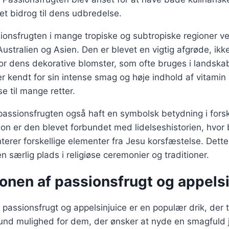
et bidrog til dens udbredelse.
ionsfrugten i mange tropiske og subtropiske regioner v
Australien og Asien. Den er blevet en vigtig afgrøde, ikk
or dens dekorative blomster, som ofte bruges i landskab
r kendt for sin intense smag og høje indhold af vitamin 
lse til mange retter.
 passionsfrugten også haft en symbolsk betydning i forskel
tion er den blevet forbundet med lidelseshistorien, hvor
terer forskellige elementer fra Jesu korsfæstelse. Dette
n særlig plads i religiøse ceremonier og traditioner.
onen af passionsfrugt og appelsi
passionsfrugt og appelsinjuice er en populær drik, der t
sund mulighed for dem, der ønsker at nyde en smagfuld 