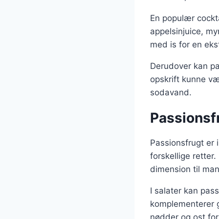
En populær cockta
appelsinjuice, my
med is for en eks
Derudover kan pas
opskrift kunne væ
sodavand.
Passionsf
Passionsfrugt er 
forskellige retter
dimension til man
I salater kan pas
komplementerer g
nødder og ost fo