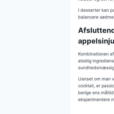
I desserter kan p
balancere sødmen 
Afslutten
appelsinj
Kombinationen af 
alsidig ingredien
sundhedsmæssige f
Uanset om man væl
cocktail, er pass
berige ens målti
eksperimentere m