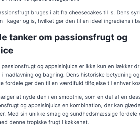
assionsfrugt bruges i alt fra cheesecakes til is. Dens syr
i kager og is, hvilket gør den til en ideel ingrediens i 
de tanker om passionsfrugt og
uice
passionsfrugt og appelsinjuice er ikke kun en lækker d
s i madlavning og bagning. Dens historiske betydning og
ordele gør den til en værdifuld tilføjelse til enhver kos
ger at nyde den i en smoothie, som en del af en desser
ionsfrugt og appelsinjuice en kombination, der kan glæ
der. Med sin unikke smag og sundhedsmæssige fordele 
ed denne tropiske frugt i køkkenet.