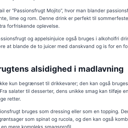
il er “Passionsfrugt Mojito”, hvor man blander passionsf
nte, lime og rom. Denne drink er perfekt til sommerfest
tra forfriskende oplevelse.
sionsfrugt og appelsinjuice også bruges i alkoholfri dri
re at blande de to juicer med danskvand og is for en fo
rugtens alsidighed i madlavning
ikke kun begrænset til drikkevarer; den kan også bruges
. Fra salater til desserter, dens unikke smag kan tilføje e
ge retter.
sionsfrugt bruges som dressing eller som en topping. De
røntsager som spinat og rucola, og den kan også kom
r en mere kompleks smagsprofil.