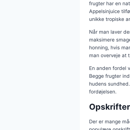
frugter har en na
Appelsinjuice til
unikke tropiske a
Når man laver den
maksimere smagen 
honning, hvis man
man overveje at t
En anden fordel v
Begge frugter ind
hudens sundhed. 
fordøjelsen.
Opskrifte
Der er mange måde
populære opskrif