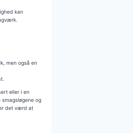
lighed kan
bagværk.
rik, men også en
t.
t eller i en
de smagsløgene og
er det værd at