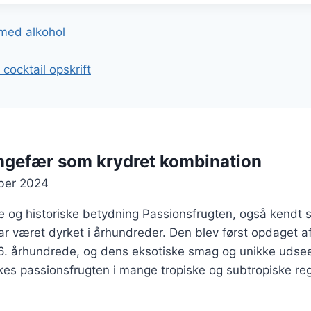
gation
 med alkohol
cocktail opskrift
ingefær som krydret kombination
ber 2024
e og historiske betydning Passionsfrugten, også kendt 
ar været dyrket i århundreder. Den blev først opdaget 
6. århundrede, og dens eksotiske smag og unikke udsee
rkes passionsfrugten i mange tropiske og subtropiske re