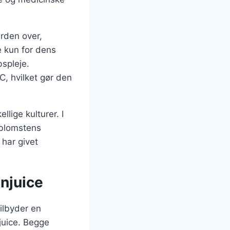
erden over,
e kun for dens
spleje.
C, hvilket gør den
lige kulturer. I
 blomstens
 har givet
njuice
ilbyder en
juice. Begge