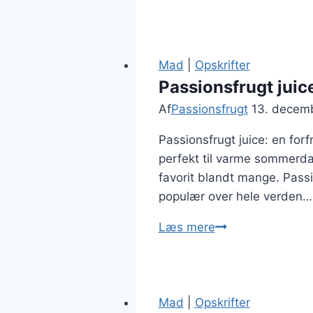
og
ingefær
som
krydret
Mad
|
Opskrifter
kombination
Passionsfrugt juice
Af
Passionsfrugt
13. decem
Passionsfrugt juice: en forf
perfekt til varme sommerda
favorit blandt mange. Pass
populær over hele verden…
Passionsfrugt
Læs mere
juice:
forfriskende
drik
til
Mad
|
Opskrifter