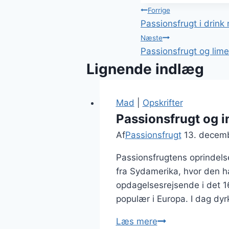
Indlægsnavi
Forrige
Passionsfrugt i drink
Næste
Passionsfrugt og lime 
Lignende indlæg
Mad
|
Opskrifter
Passionsfrugt og 
Af
Passionsfrugt
13. decem
Passionsfrugtens oprindels
fra Sydamerika, hvor den h
opdagelsesrejsende i det 1
populær i Europa. I dag dy
Passionsfrugt
Læs mere