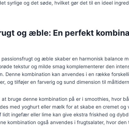
et syrlige og det søde, hvilket gør det til en ideel ingre
ugt og æble: En perfekt kombinat
 passionsfrugt og æble skaber en harmonisk balance m
røde tekstur og milde smag komplementerer den intens
n. Denne kombination kan anvendes i en række forskellig
ter, og tilføjer en farverig og sund dimension til måltider
at bruge denne kombination på er i smoothies, hvor bå
des med yoghurt eller mælk for at skabe en cremet og
f lidt ingefær eller lime kan give ekstra friskhed og dyb
 kombination også anvendes i frugtsalater, hvor den ti