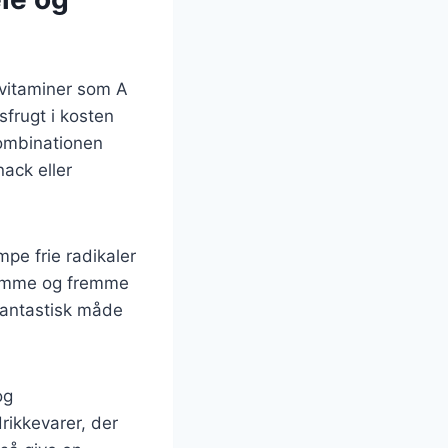
 vitaminer som A
sfrugt i kosten
Kombinationen
nack eller
pe frie radikaler
gdomme og fremme
fantastisk måde
og
rikkevarer, der