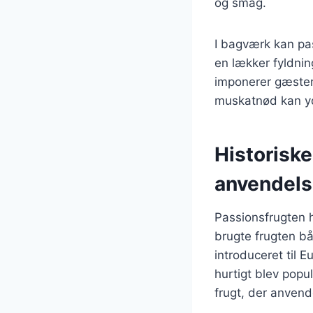
og smag.
I bagværk kan pa
en lækker fyldnin
imponerer gæstern
muskatnød kan yd
Historisk
anvendel
Passionsfrugten ha
brugte frugten 
introduceret til 
hurtigt blev popu
frugt, der anvend