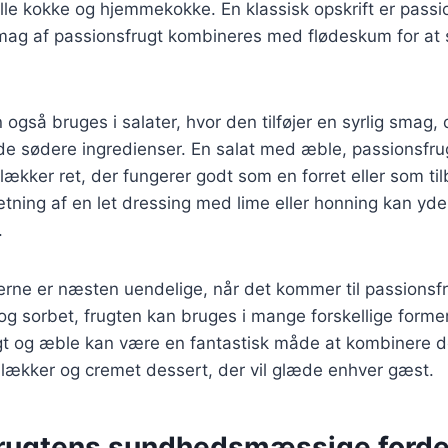
lle kokke og hjemmekokke. En klassisk opskrift er pass
smag af passionsfrugt kombineres med flødeskum for at 
også bruges i salater, hvor den tilføjer en syrlig smag, 
e sødere ingredienser. En salat med æble, passionsfru
ækker ret, der fungerer godt som en forret eller som tilb
ætning af en let dressing med lime eller honning kan yde
.
rne er næsten uendelige, når det kommer til passionsfr
 og sorbet, frugten kan bruges i mange forskellige form
t og æble kan være en fantastisk måde at kombinere de
 lækker og cremet dessert, der vil glæde enhver gæst.
rugtens sundhedsmæssige forde