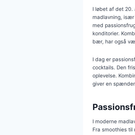
I løbet af det 2
madlavning, især
med passionsfrugt
konditorier. Kom
bær, har også væ
I dag er passions
cocktails. Den fr
oplevelse. Kombin
giver en spænden
Passionsf
I moderne madlavn
Fra smoothies til