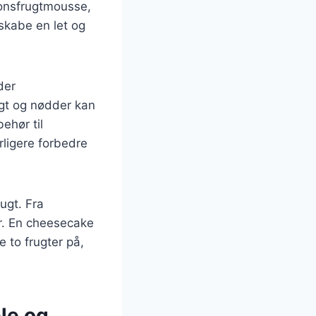
ionsfrugtmousse,
skabe en let og
der
gt og nødder kan
ehør til
rligere forbedre
ugt. Fra
er. En cheesecake
 to frugter på,
le og