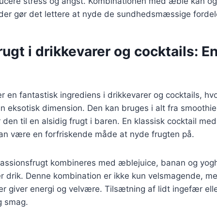
ducere stress og angst. Kombinationen med æble kan og
der gør det lettere at nyde de sundhedsmæssige fordel
ugt i drikkevarer og cocktails: E
r en fantastisk ingrediens i drikkevarer og cocktails, hv
en eksotisk dimension. Den kan bruges i alt fra smoothies
r den til en alsidig frugt i baren. En klassisk cocktail m
kan være en forfriskende måde at nyde frugten på.
passionsfrugt kombineres med æblejuice, banan og yogh
r drik. Denne kombination er ikke kun velsmagende, m
er giver energi og velvære. Tilsætning af lidt ingefær el
g smag.