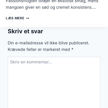
Passionsfrugten tilføjer en eksotisk smag, mens
mangoen giver en sød og cremet konsistens….
PASSIONSFRUGT
LÆS MERE
OG
MANGO
Skriv et svar
SMOOTHIE
OPSKRIFT
Din e-mailadresse vil ikke blive publiceret.
Krævede felter er markeret med
*