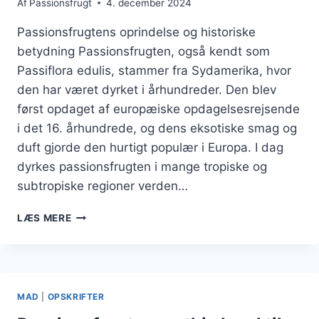
Af
Passionsfrugt
4. december 2024
Passionsfrugtens oprindelse og historiske
betydning Passionsfrugten, også kendt som
Passiflora edulis, stammer fra Sydamerika, hvor
den har været dyrket i århundreder. Den blev
først opdaget af europæiske opdagelsesrejsende
i det 16. århundrede, og dens eksotiske smag og
duft gjorde den hurtigt populær i Europa. I dag
dyrkes passionsfrugten i mange tropiske og
subtropiske regioner verden…
PASSIONSFRUGT
LÆS MERE
I
DRINK
DER
IMPONERER
GÆSTERNE
MAD
|
OPSKRIFTER