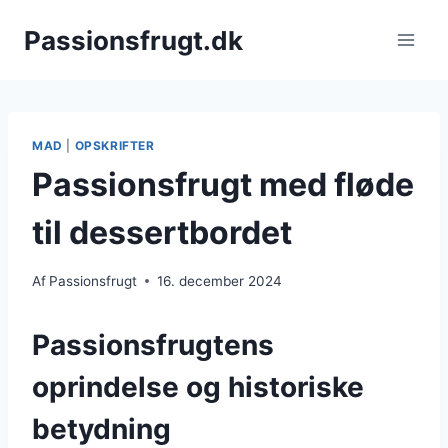
Fortsæt
Passionsfrugt.dk
til
indhold
MAD
|
OPSKRIFTER
Passionsfrugt med fløde
til dessertbordet
Af
Passionsfrugt
16. december 2024
Passionsfrugtens
oprindelse og historiske
betydning