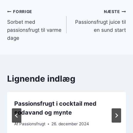
Indlægsnavigation
FORRIGE
NÆSTE
Sorbet med
Passionsfrugt juice til
passionsfrugt til varme
en sund start
dage
Lignende indlæg
Passionsfrugt i cocktail med
sodavand og mynte
Af
Passionsfrugt
26. december 2024