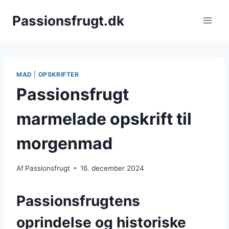
Fortsæt
Passionsfrugt.dk
til
indhold
MAD
|
OPSKRIFTER
Passionsfrugt
marmelade opskrift til
morgenmad
Af
Passionsfrugt
16. december 2024
Passionsfrugtens
oprindelse og historiske