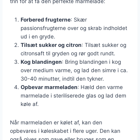
trin for at få den perfekte marmelade:
Forbered frugterne
: Skær
passionsfrugterne over og skrab indholdet
ud i en gryde.
Tilsæt sukker og citron
: Tilsæt sukker og
citronsaft til gryden og rør godt rundt.
Kog blandingen
: Bring blandingen i kog
over medium varme, og lad den simre i ca.
30-40 minutter, indtil den tykner.
Opbevar marmeladen
: Hæld den varme
marmelade i steriliserede glas og lad dem
køle af.
Når marmeladen er kølet af, kan den
opbevares i køleskabet i flere uger. Den kan
også gives som gave eller bruges som en